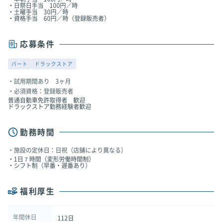
・日祭日手当 100円／時
・土曜手当 30円／時
・資格手当 60円／時（登録販売者）
応募条件
パート
ドラックストア
試用期間あり 3ヶ月
必須資格：登録販売者
普通自動車免許取得者 歓迎
ドラックストア勤務経験者歓迎
勤務時間
施設の定休日：日祝（店舗により異なる）
・1日７時間（変形労働時間制）
・シフト制（早番・遅番あり）
福利厚生
年間休日
112日