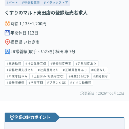
#パート
#登録販売者
#ドラックストア
くすりのマルト東田店の登録販売者求人
時給 1,135~1,200円
年間休日
112
日
福島県 いわき市
JR常磐線(取手～いわき) 植田 車 7分
#車通勤可
#社会保険完備
#研修制度充実
#定年制度あり
#資格取得支援あり
#社員登用あり
#正職員登用あり
#転勤なし
#年末年始休み
#土日休み(相談可含む)
#残業10h以下
#未経験可
#経験者優遇
#学歴不問
#ブランクOK
#すぐに勤務可
更新日：2026年06月12日
企業の魅力ポイント