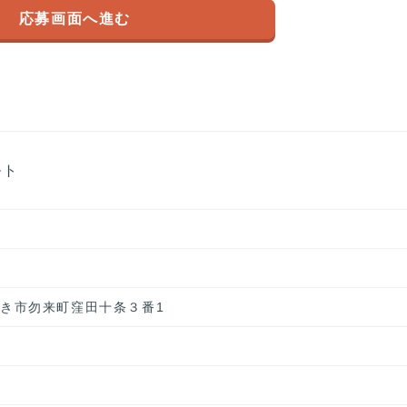
応募画面へ進む
ルト
いわき市勿来町窪田十条３番1