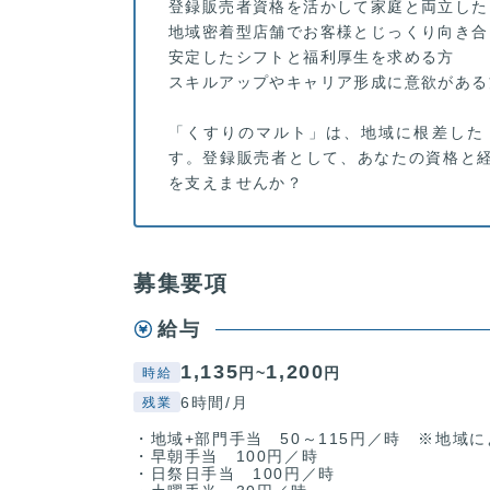
登録販売者資格を活かして家庭と両立した
地域密着型店舗でお客様とじっくり向き合
安定したシフトと福利厚生を求める方
スキルアップやキャリア形成に意欲がある
「くすりのマルト」は、地域に根差した
す。登録販売者として、あなたの資格と
を支えませんか？
募集要項
給与
1,135
1,200
円~
円
時給
6時間/月
残業
・地域+部門手当 50～115円／時 ※地域
・早朝手当 100円／時
・日祭日手当 100円／時