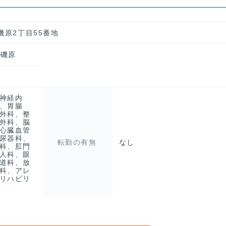
磯原2丁目55番地
)磯原
神経内
、胃腸
外科、整
外科、脳
心臓血管
尿器科、
転勤の有無
なし
科、肛門
人科、眼
道科、放
科、アレ
リハビリ