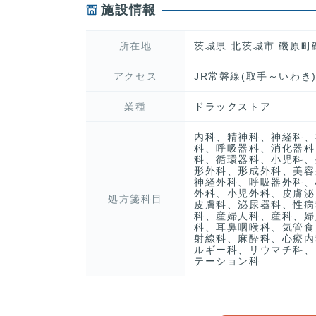
施設情報
所在地
茨城県 北茨城市 磯原町
アクセス
JR常磐線(取手～いわき
業種
ドラックストア
内科、精神科、神経科、
科、呼吸器科、消化器科
科、循環器科、小児科、
形外科、形成外科、美容
神経外科、呼吸器外科、
外科、小児外科、皮膚泌
処方箋科目
皮膚科、泌尿器科、性病
科、産婦人科、産科、婦
科、耳鼻咽喉科、気管食
射線科、麻酔科、心療内
ルギー科、リウマチ科、
テーション科