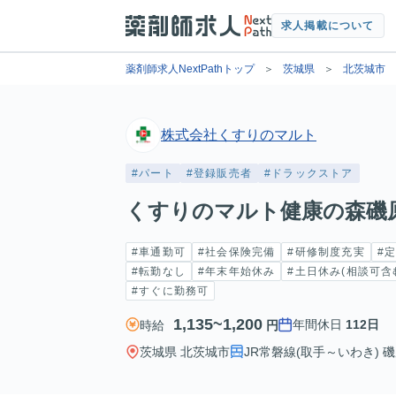
求人掲載について
薬剤師求人NextPathトップ
茨城県
北茨城市
株式会社くすりのマルト
#パート
#登録販売者
#ドラックストア
くすりのマルト健康の森磯
#車通勤可
#社会保険完備
#研修制度充実
#
#転勤なし
#年末年始休み
#土日休み(相談可含
#すぐに勤務可
1,135~1,200
年間休日
112日
時給
円
茨城県 北茨城市
JR常磐線(取手～いわき) 磯