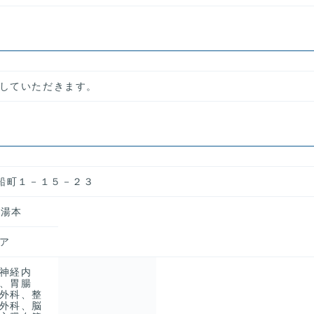
していただきます。
関船町１－１５－２３
)湯本
ア
神経内
、胃腸
外科、整
外科、脳