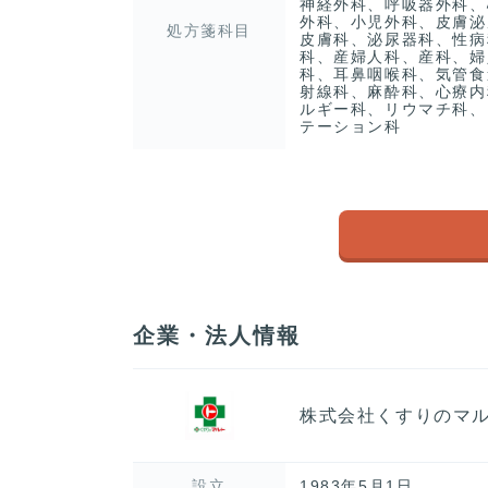
神経外科、呼吸器外科、
外科、小児外科、皮膚泌
処方箋科目
皮膚科、泌尿器科、性病
科、産婦人科、産科、婦
科、耳鼻咽喉科、気管食
射線科、麻酔科、心療内
ルギー科、リウマチ科、
テーション科
企業・法人情報
株式会社くすりのマ
設立
1983年5月1日