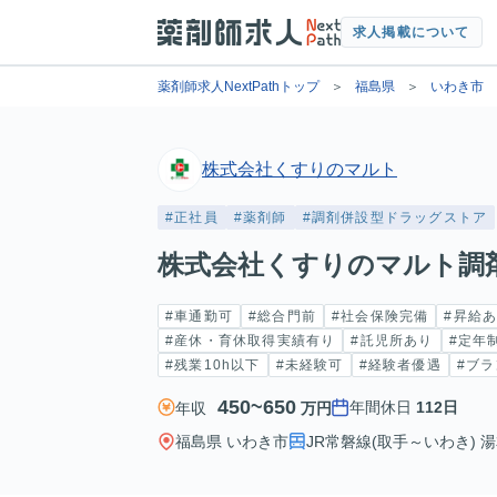
求人掲載について
薬剤師求人NextPathトップ
福島県
いわき市
株式会社くすりのマルト
#正社員
#薬剤師
#調剤併設型ドラッグストア
株式会社くすりのマルト調
#車通勤可
#総合門前
#社会保険完備
#昇給
#産休・育休取得実績有り
#託児所あり
#定年
#残業10h以下
#未経験可
#経験者優遇
#ブラ
450~650
年間休日
112日
年収
万円
福島県 いわき市
JR常磐線(取手～いわき) 湯