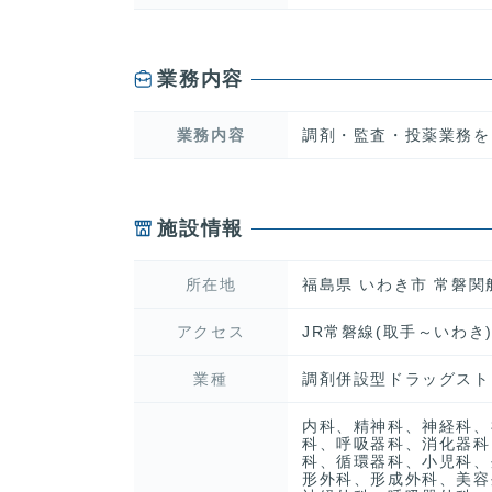
業務内容
業務内容
調剤・監査・投薬業務を
施設情報
所在地
福島県 いわき市 常磐
アクセス
JR常磐線(取手～いわき
業種
調剤併設型ドラッグスト
内科、精神科、神経科、
科、呼吸器科、消化器科
科、循環器科、小児科、
形外科、形成外科、美容