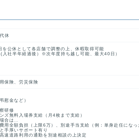
交代休
日を公休として各店舗で調整の上、休暇取得可能
日(入社半年経過後）※次年度持ち越し可能、最大40日）
用保険、労災保険
弔慰金など）
察研修
ンズ無料入場券支給（月4枚まで支給）
場合は…
費用全額負担（上限6万）、別途手当支給（例：単身赴任になっ
と手厚いサポート有り
高速道路利用の通勤を別途相談の上決定