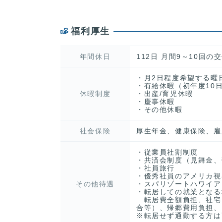
福利厚生
年間休日
112日 月間9～10回の
・月2日程度希望する曜
・有給休暇（初年度10
休暇制度
・出産/育児休暇
・慶事休暇
・その他休暇
社会保険
厚生年金、健康保険、雇
・従業員社割制度
・共済会制度（見舞金、
・社員旅行
・優秀社員のアメリカ視
その他待遇
・スパリゾートハワイア
・転居しての就業となる
転居費全額負担、社宅
合等）、帰郷費用負担、
※転居せず通勤する方は