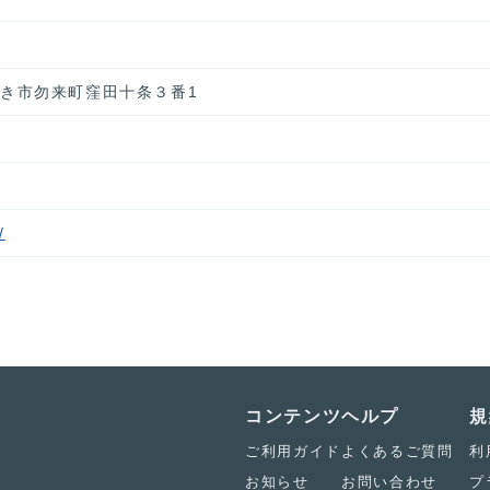
いわき市勿来町窪田十条３番1
/
コンテンツ
ヘルプ
規
ご利用ガイド
よくあるご質問
利
お知らせ
お問い合わせ
プ