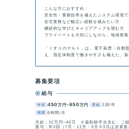
こんな方におすすめ：
安全性・業務効率を備えたシステム環境で
在宅業務など幅広い経験を積みたい方
継続的な学びとキャリアアップを望む方
プライベートも大切にしながら、地域密着
「くすりのマルト」は、電子薬歴・自動
え、指定休制度で働きやすさも備えた、薬
募集要項
給与
450
650
1回/年
万円~
万円
年収
昇給
6時間/月
残業
月給：32万円~40万 ※薬剤師手当含む、ご
賞与：年3回（7月・12月・3月※3月は決算