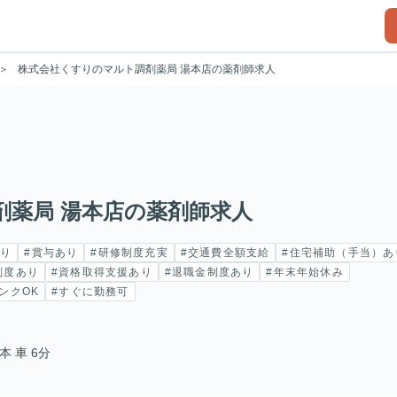
株式会社くすりのマルト調剤薬局 湯本店の薬剤師求人
剤薬局 湯本店の薬剤師求人
あり
#賞与あり
#研修制度充実
#交通費全額支給
#住宅補助（手当）あ
制度あり
#資格取得支援あり
#退職金制度あり
#年末年始休み
ンクOK
#すぐに勤務可
本 車 6分