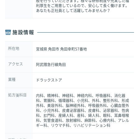
般を行っていただきます。様々な研修制度や充実した福
利厚生をご用意しているので、安心して長く働けます。
あなたも正社員として活躍してみませんか？
施設情報
所在地
宮城県 角田市 角田幸町57番地
アクセス
阿武隈急行線角田
業種
ドラックストア
処方箋科目
内科、精神科、神経科、神経内科、呼吸器科、消化器
科、胃腸科、循環器科、小児科、外科、整形外科、形成
外科、美容外科、脳神経外科、呼吸器外科、心臓血管外
科、小児外科、皮膚泌尿器科、皮膚科、泌尿器科、性病
科、肛門科、産婦人科、産科、婦人科、眼科、耳鼻咽喉
科、気管食道科、放射線科、麻酔科、心療内科、アレル
ギー科、リウマチ科、リハビリテーション科