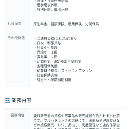
・育児・介護時短勤務
・産前産後休暇
・特別休暇、慶弔休暇
社会保険
厚生年金、健康保険、雇用保険、労災保険
その他待遇
・交通費支給(当社規定)あり
・白衣、制服貸与
・社員割引制度
・昇給年：１回
・賞与年：２回
・LTD制度、確定拠出年金制度
・各種研修制度
・従業員持株会、ストックオプション
・社会保険完備
・処方せん半額補助制度
業務内容
業務内容
登録販売者の資格や医薬品の販売経験が活かせるお仕事
です。ツルハドラッグの店舗にて、医薬品や健康食品な
どの接客販売、レジ、品出し、商品管理など店内作業全