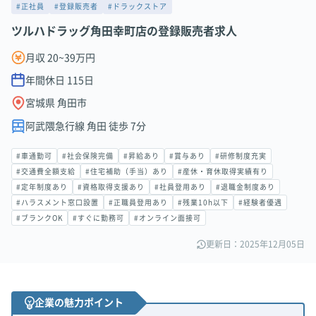
#正社員
#登録販売者
#ドラックストア
ツルハドラッグ角田幸町店の登録販売者求人
月収 20~39万円
年間休日
115
日
宮城県 角田市
阿武隈急行線 角田 徒歩 7分
#車通勤可
#社会保険完備
#昇給あり
#賞与あり
#研修制度充実
#交通費全額支給
#住宅補助（手当）あり
#産休・育休取得実績有り
#定年制度あり
#資格取得支援あり
#社員登用あり
#退職金制度あり
#ハラスメント窓口設置
#正職員登用あり
#残業10h以下
#経験者優遇
#ブランクOK
#すぐに勤務可
#オンライン面接可
更新日：2025年12月05日
企業の魅力ポイント