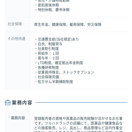
・育児・介護時短勤務
・産前産後休暇
・特別休暇、慶弔休暇
社会保険
厚生年金、健康保険、雇用保険、労災保険
その他待遇
・交通費支給(当社規定)あり
・白衣、制服貸与
・社員割引制度
・昇給年：１回
・賞与年：２回
・LTD制度、確定拠出年金制度
・各種研修制度
・従業員持株会、ストックオプション
・社会保険完備
・処方せん半額補助制度
業務内容
業務内容
登録販売者の資格や医薬品の販売経験が活かせるお仕事
です。ツルハドラッグの店舗にて、医薬品や健康食品な
どの接客販売、レジ、品出し、商品管理など店内作業全