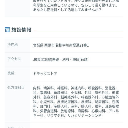
般を行っていただきます。様々な研修制度や充実した福
利厚生をご用意しているので、安心して長く働けます。
あなたも正社員として活躍してみませんか？
施設情報
所在地
宮城県 栗原市 若柳字川南堤通21番1
アクセス
JR東北本線(黒磯～利府・盛岡)石越
業種
ドラックストア
処方箋科目
内科、精神科、神経科、神経内科、呼吸器科、消化器
科、胃腸科、循環器科、小児科、外科、整形外科、形成
外科、美容外科、脳神経外科、呼吸器外科、心臓血管外
科、小児外科、皮膚泌尿器科、皮膚科、泌尿器科、性病
科、肛門科、産婦人科、産科、婦人科、眼科、耳鼻咽喉
科、気管食道科、放射線科、麻酔科、心療内科、アレル
ギー科、リウマチ科、リハビリテーション科