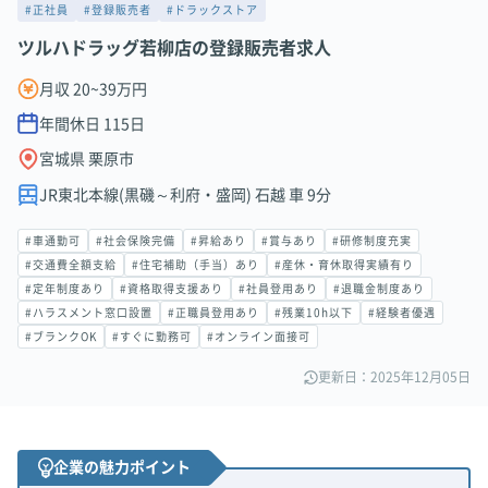
#正社員
#登録販売者
#ドラックストア
ツルハドラッグ若柳店の登録販売者求人
月収 20~39万円
年間休日
115
日
宮城県 栗原市
JR東北本線(黒磯～利府・盛岡) 石越 車 9分
#車通勤可
#社会保険完備
#昇給あり
#賞与あり
#研修制度充実
#交通費全額支給
#住宅補助（手当）あり
#産休・育休取得実績有り
#定年制度あり
#資格取得支援あり
#社員登用あり
#退職金制度あり
#ハラスメント窓口設置
#正職員登用あり
#残業10h以下
#経験者優遇
#ブランクOK
#すぐに勤務可
#オンライン面接可
更新日：2025年12月05日
企業の魅力ポイント