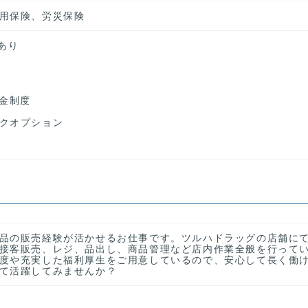
用保険、労災保険
あり
年金制度
クオプション
品の販売経験が活かせるお仕事です。ツルハドラッグの店舗に
接客販売、レジ、品出し、商品管理など店内作業全般を行って
度や充実した福利厚生をご用意しているので、安心して長く働
て活躍してみませんか？