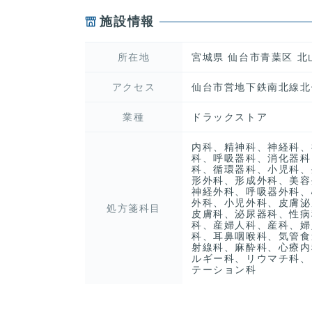
施設情報
所在地
宮城県 仙台市青葉区 北
アクセス
仙台市営地下鉄南北線北
業種
ドラックストア
内科、精神科、神経科、
科、呼吸器科、消化器科
科、循環器科、小児科、
形外科、形成外科、美容
神経外科、呼吸器外科、
外科、小児外科、皮膚泌
処方箋科目
皮膚科、泌尿器科、性病
科、産婦人科、産科、婦
科、耳鼻咽喉科、気管食
射線科、麻酔科、心療内
ルギー科、リウマチ科、
テーション科