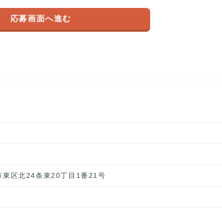
応募画面へ進む
幌市東区北24条東20丁目1番21号