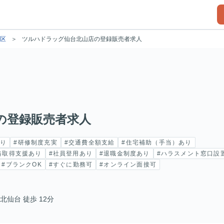
区
ツルハドラッグ仙台北山店の登録販売者求人
の登録販売者求人
あり
#研修制度充実
#交通費全額支給
#住宅補助（手当）あり
格取得支援あり
#社員登用あり
#退職金制度あり
#ハラスメント窓口設
#ブランクOK
#すぐに勤務可
#オンライン面接可
仙台 徒歩 12分