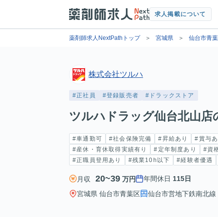
求人掲載について
薬剤師求人NextPathトップ
宮城県
仙台市青葉
株式会社ツルハ
#正社員
#登録販売者
#ドラックストア
ツルハドラッグ仙台北山店
#車通勤可
#社会保険完備
#昇給あり
#賞与
#産休・育休取得実績有り
#定年制度あり
#資
#正職員登用あり
#残業10h以下
#経験者優遇
20~39
年間休日
115日
月収
万円
宮城県 仙台市青葉区
仙台市営地下鉄南北線 北