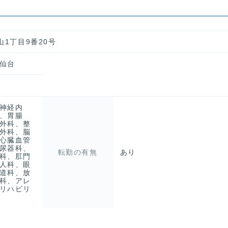
山1丁目9番20号
仙台
神経内
、胃腸
外科、整
外科、脳
心臓血管
尿器科、
転勤の有無
あり
科、肛門
人科、眼
道科、放
科、アレ
リハビリ