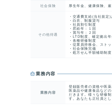
社会保険
厚生年金、健康保険、雇
・交通費支給(当社規定)
・白衣、制服貸与
・社員割引制度
・昇給年：１回
・賞与年：２回
その他待遇
・LTD制度、確定拠出
・各種研修制度
・従業員持株会、ストッ
・社会保険完備
・処方せん半額補助制度
業務内容
登録販売者の資格や医薬
医薬品や健康食品などの
業務内容
だきます。様々な研修制
す。あなたも正社員とし