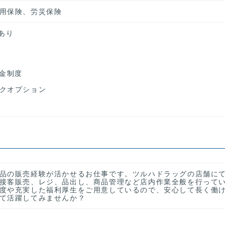
用保険、労災保険
あり
年金制度
クオプション
品の販売経験が活かせるお仕事です。ツルハドラッグの店舗に
接客販売、レジ、品出し、商品管理など店内作業全般を行って
度や充実した福利厚生をご用意しているので、安心して長く働
て活躍してみませんか？