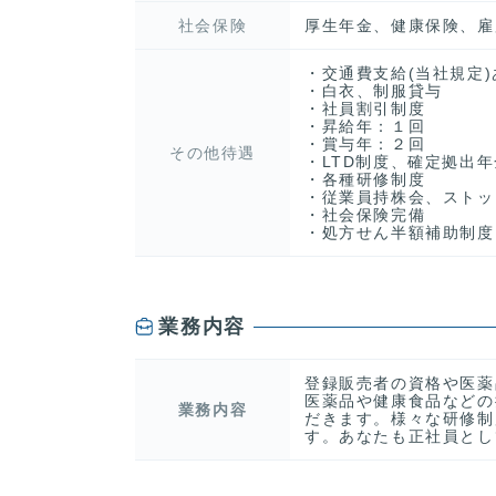
社会保険
厚生年金、健康保険、雇
・交通費支給(当社規定)
・白衣、制服貸与
・社員割引制度
・昇給年：１回
・賞与年：２回
その他待遇
・LTD制度、確定拠出
・各種研修制度
・従業員持株会、ストッ
・社会保険完備
・処方せん半額補助制度
業務内容
登録販売者の資格や医薬
医薬品や健康食品などの
業務内容
だきます。様々な研修制
す。あなたも正社員とし