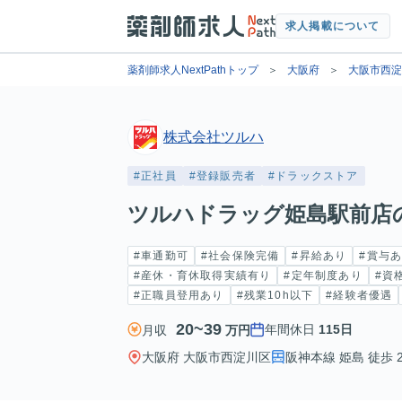
求人掲載について
薬剤師求人NextPathトップ
大阪府
大阪市西淀
株式会社ツルハ
#正社員
#登録販売者
#ドラックストア
ツルハドラッグ姫島駅前店
#車通勤可
#社会保険完備
#昇給あり
#賞与
#産休・育休取得実績有り
#定年制度あり
#資
#正職員登用あり
#残業10h以下
#経験者優遇
20~39
年間休日
115日
月収
万円
大阪府 大阪市西淀川区
阪神本線 姫島 徒歩 