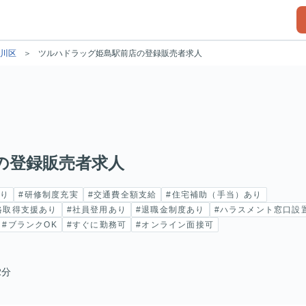
川区
ツルハドラッグ姫島駅前店の登録販売者求人
の登録販売者求人
あり
#研修制度充実
#交通費全額支給
#住宅補助（手当）あり
格取得支援あり
#社員登用あり
#退職金制度あり
#ハラスメント窓口設
#ブランクOK
#すぐに勤務可
#オンライン面接可
2分