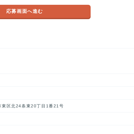
応募画面へ進む
幌市東区北24条東20丁目1番21号