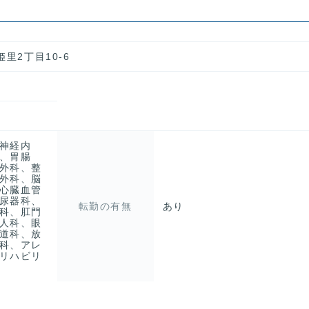
里2丁目10-6
神経内
、胃腸
外科、整
外科、脳
心臓血管
尿器科、
転勤の有無
あり
科、肛門
人科、眼
道科、放
科、アレ
リハビリ