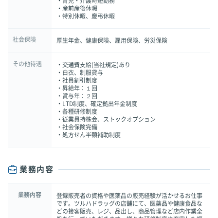
・育児・介護時短勤務
・産前産後休暇
・特別休暇、慶弔休暇
社会保険
厚生年金、健康保険、雇用保険、労災保険
その他待遇
・交通費支給(当社規定)あり
・白衣、制服貸与
・社員割引制度
・昇給年：１回
・賞与年：２回
・LTD制度、確定拠出年金制度
・各種研修制度
・従業員持株会、ストックオプション
・社会保険完備
・処方せん半額補助制度
業務内容
業務内容
登録販売者の資格や医薬品の販売経験が活かせるお仕事
です。ツルハドラッグの店舗にて、医薬品や健康食品な
どの接客販売、レジ、品出し、商品管理など店内作業全