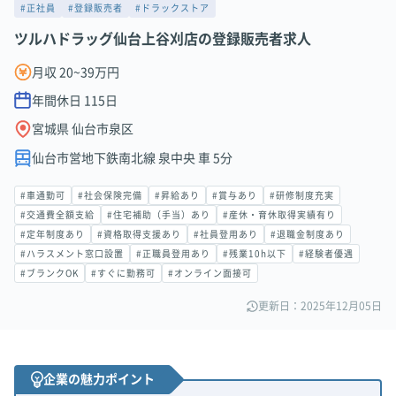
#正社員
#登録販売者
#ドラックストア
ツルハドラッグ仙台上谷刈店の登録販売者求人
月収 20~39万円
年間休日
115
日
宮城県 仙台市泉区
仙台市営地下鉄南北線 泉中央 車 5分
#車通勤可
#社会保険完備
#昇給あり
#賞与あり
#研修制度充実
#交通費全額支給
#住宅補助（手当）あり
#産休・育休取得実績有り
#定年制度あり
#資格取得支援あり
#社員登用あり
#退職金制度あり
#ハラスメント窓口設置
#正職員登用あり
#残業10h以下
#経験者優遇
#ブランクOK
#すぐに勤務可
#オンライン面接可
更新日：2025年12月05日
企業の魅力ポイント