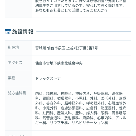
般を行っていただきます。様々な研修制度や充実した福
利厚生をご用意しているので、安心して長く働けます。
あなたも正社員として活躍してみませんか？
施設情報
所在地
宮城県 仙台市泉区 上谷刈2丁目5番7号
アクセス
仙台市営地下鉄南北線泉中央
業種
ドラックストア
処方箋科目
内科、精神科、神経科、神経内科、呼吸器科、消化器
科、胃腸科、循環器科、小児科、外科、整形外科、形成
外科、美容外科、脳神経外科、呼吸器外科、心臓血管外
科、小児外科、皮膚泌尿器科、皮膚科、泌尿器科、性病
科、肛門科、産婦人科、産科、婦人科、眼科、耳鼻咽喉
科、気管食道科、放射線科、麻酔科、心療内科、アレル
ギー科、リウマチ科、リハビリテーション科