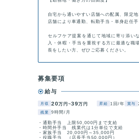
自宅から通いやすい店舗への配属、限定地
店舗により車通勤、転勤手当・単身赴任手
セルフケア提案を通じて地域に寄り添い
入・休暇・手当を重視する方に最適な職
長をしたい方、ぜひご応募ください。
募集要項
給与
20
39
1回/年
万円~
万円
月収
昇給
賞与
9時間/月
残業
・通勤手当 上限50,000円まで支給
・時間外手当 残業代は1分単位で支給
・家族手当 20,000円～35,000円
・役職手当 （店長手当50,000円）