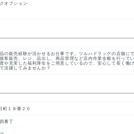
クオプション
品の販売経験が活かせるお仕事です。ツルハドラッグの店舗に
接客販売、レジ、品出し、商品管理など店内作業全般を行って
度や充実した福利厚生をご用意しているので、安心して長く働
て活躍してみませんか？
二日町１８番２０
四番丁