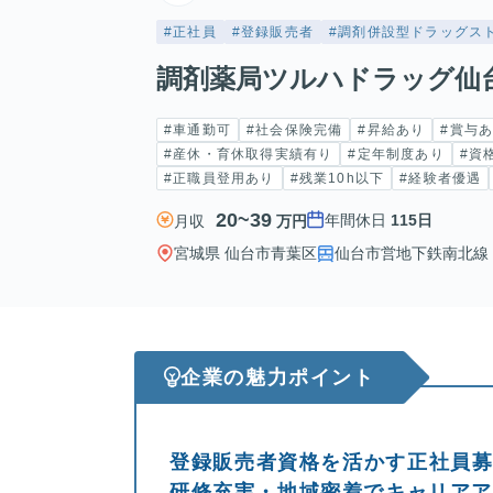
#正社員
#登録販売者
#調剤併設型ドラッグス
調剤薬局ツルハドラッグ仙
#車通勤可
#社会保険完備
#昇給あり
#賞与
#産休・育休取得実績有り
#定年制度あり
#資
#正職員登用あり
#残業10h以下
#経験者優遇
20~39
年間休日
115日
月収
万円
宮城県 仙台市青葉区
仙台市営地下鉄南北線 
企業の魅力ポイント
登録販売者資格を活かす正社員募
研修充実・地域密着でキャリア