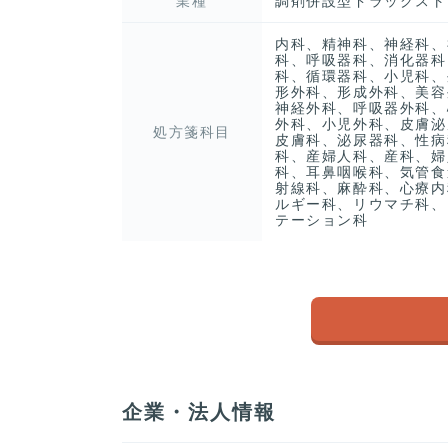
業種
調剤併設型ドラッグスト
内科、精神科、神経科、
科、呼吸器科、消化器科
科、循環器科、小児科、
形外科、形成外科、美容
神経外科、呼吸器外科、
外科、小児外科、皮膚泌
処方箋科目
皮膚科、泌尿器科、性病
科、産婦人科、産科、婦
科、耳鼻咽喉科、気管食
射線科、麻酔科、心療内
ルギー科、リウマチ科、
テーション科
企業・法人情報