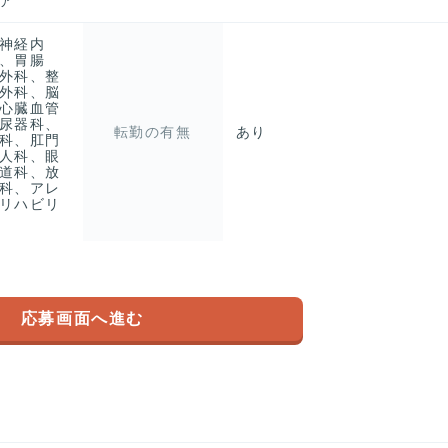
ア
神経内
、胃腸
外科、整
外科、脳
心臓血管
尿器科、
転勤の有無
あり
科、肛門
人科、眼
道科、放
科、アレ
リハビリ
応募画面へ進む