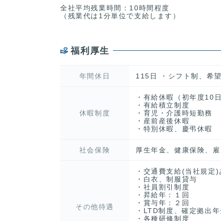
全社平均残業時間：10時間程度
（残業代は1分単位で支給します）
福利厚生
年間休日
115日 ・シフト制、希望
・有給休暇（初年度10日
・有給積立制度
休暇制度
・育児・介護時短勤務
・産前産後休暇
・特別休暇、慶弔休暇
社会保険
厚生年金、健康保険、雇
・交通費支給(当社規定)
・白衣、制服貸与
・社員割引制度
・昇給年：１回
・賞与年：２回
その他待遇
・LTD制度、確定拠出
・各種研修制度