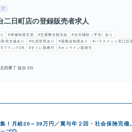
トア
台二日町店の登録販売者求人
あり
#研修制度充実
#交通費全額支給
#住宅補助（手当）あり
格取得支援あり
#社員登用あり
#退職金制度あり
#ハラスメント窓口設
#ブランクOK
#すぐに勤務可
#オンライン面接可
北四番丁 徒歩 2分
集！月給20～39万円／賞与年２回・社会保険完備
アップ◎