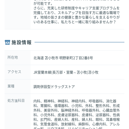
が可能です。
さらに、充実した研修制度やキャリア支援プログラムを
完備しており、スキルアップを目指す方に最適な職場で
す。地域の皆さまの健康と豊かな暮らしを支えるやりが
いのある仕事に、私たちと一緒に取り組みませんか？
施設情報
所在地
北海道 苫小牧市 明野新町2丁目2番8号
アクセス
JR室蘭本線(長万部・室蘭～苫小牧)苫小牧
業種
調剤併設型ドラッグストア
処方箋科目
内科、精神科、神経科、神経内科、呼吸器科、消化器
科、胃腸科、循環器科、小児科、外科、整形外科、形成
外科、美容外科、脳神経外科、呼吸器外科、心臓血管外
科、小児外科、皮膚泌尿器科、皮膚科、泌尿器科、性病
科、肛門科、産婦人科、産科、婦人科、眼科、耳鼻咽喉
科、気管食道科、放射線科、麻酔科、心療内科、アレル
ギー科、リウマチ科、リハビリテーション科