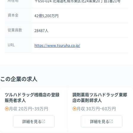
所在地
〒650-024 北海道札幌市東区北24条東20丁目1番21号
資本金
42億5,200万円
従業員数
28487人
URL
https://www.tsuruha.co.jp/
この企業の求人
ツルハドラッグ桟橋店の登録
調剤薬局ツルハドラッグ東郷
販売者求人
店の薬剤師求人
月収 20万円~39万円
月収 30万円~60万円
詳細を見る
詳細を見る