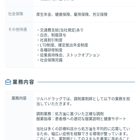
社会保険
厚生年金、健康保険、雇用保険、労災保険
その他待遇
・交通費支給(当社規定)あり
・白衣、制服貸与
・社員割引制度
・LTD制度、確定拠出年金制度
・各種研修制度
・従業員持株会、ストックオプション
・社会保険完備
業務内容
業務内容
ツルハドラッグでは、調剤薬剤師として以下の業務を担
当していただきます。
調剤業務：処方箋に基づいた正確な調剤
服薬指導：患者様への適切な服薬説明と健康サポート
当社は多くの診療科目から処方箋を平均的に応需してい
るため、幅広い症例を経験できる環境が整っています。
これにより、薬剤師としてのスキルを着実に高めること