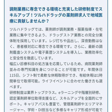
調剤業務に専念できる環境と充実した研修制度でス
キルアップ！ツルハドラッグの薬剤師求人で地域医
療に貢献しませんか？
ツルハドラッグでは、薬剤師が調剤業務・服薬指導・在宅
業務に集中できるよう、ドラッグストア業務との完全分業
体制を採用しています。レジ打ちや品出し、深夜勤務はな
く、患者様対応に専念できる環境です。さらに、最新の調
剤鑑査システムや電子薬歴システムを導入し、業務効率化
と安全性を徹底しています。
幅広い診療科目の処方箋を応需しているため、病院薬剤師
並みの専門知識を身につけることが可能です。年間休日
115日、シフト制で柔軟な休暇取得ができ、有給休暇は1時
間単位で取得可能。ライフイベントに合わせた働き方も選
べます。
研修制度は業界トップクラス。eラーニングや階層別研修、
認定薬剤師単位取得支援など、スキルアップを全面的にサ
ポート。キャリアパスも豊富で、管理薬剤師やエリアマネ
ージャー、学術・DI担当など多様なキャリア形成が可能で