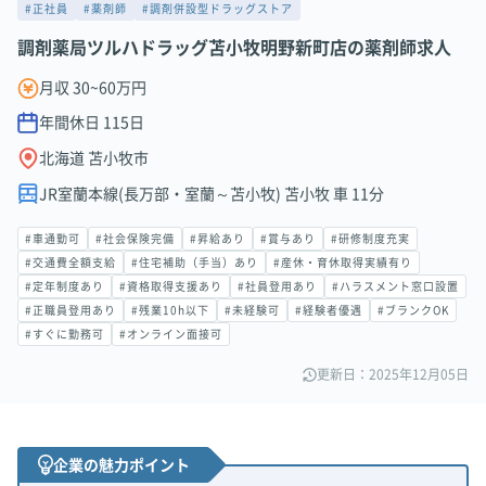
#正社員
#薬剤師
#調剤併設型ドラッグストア
調剤薬局ツルハドラッグ苫小牧明野新町店の薬剤師求人
月収 30~60万円
年間休日
115
日
北海道 苫小牧市
JR室蘭本線(長万部・室蘭～苫小牧) 苫小牧 車 11分
#車通勤可
#社会保険完備
#昇給あり
#賞与あり
#研修制度充実
#交通費全額支給
#住宅補助（手当）あり
#産休・育休取得実績有り
#定年制度あり
#資格取得支援あり
#社員登用あり
#ハラスメント窓口設置
#正職員登用あり
#残業10h以下
#未経験可
#経験者優遇
#ブランクOK
#すぐに勤務可
#オンライン面接可
更新日：2025年12月05日
企業の魅力ポイント