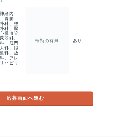
ア
神経内
、胃腸
外科、整
外科、脳
心臓血管
尿器科、
転勤の有無
あり
科、肛門
人科、眼
道科、放
科、アレ
リハビリ
応募画面へ進む