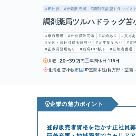
#正社員
#登録販売者
#調剤併設型ドラッグス
調剤薬局ツルハドラッグ苫
#車通勤可
#社会保険完備
#昇給あり
#賞与
#産休・育休取得実績有り
#定年制度あり
#資
#正職員登用あり
#残業10h以下
#経験者優遇
20~39
年間休日
115日
月収
万円
北海道 苫小牧市
JR室蘭本線(長万部・室蘭～
企業の魅力ポイント
登録販売者資格を活かす正社員募
研修充実・地域密着でキャリア