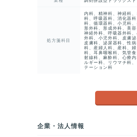
業種
調剤併設型ドラッグスト
内科、精神科、神経科、
科、呼吸器科、消化器科
科、循環器科、小児科、
形外科、形成外科、美容
神経外科、呼吸器外科、
外科、小児外科、皮膚泌
処方箋科目
皮膚科、泌尿器科、性病
科、産婦人科、産科、婦
科、耳鼻咽喉科、気管食
射線科、麻酔科、心療内
ルギー科、リウマチ科、
テーション科
企業・法人情報