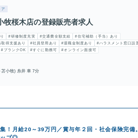
トア
小牧桜木店の登録販売者求人
あり
#研修制度充実
#交通費全額支給
#住宅補助（手当）あり
格取得支援あり
#社員登用あり
#退職金制度あり
#ハラスメント窓口設
#ブランクOK
#すぐに勤務可
#オンライン面接可
苫小牧) 糸井 車 7分
集！月給20～39万円／賞与年２回・社会保険完備
アップ◎