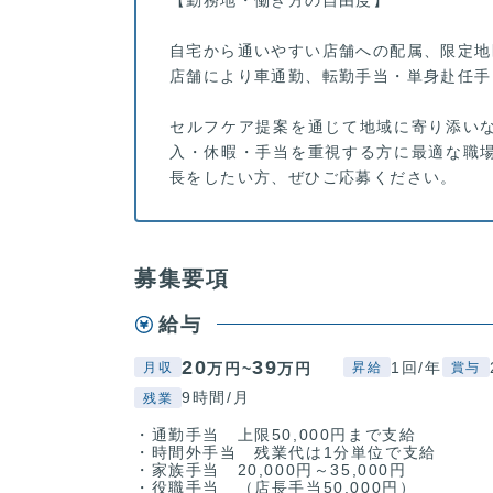
自宅から通いやすい店舗への配属、限定地
店舗により車通勤、転勤手当・単身赴任手
セルフケア提案を通じて地域に寄り添い
入・休暇・手当を重視する方に最適な職
長をしたい方、ぜひご応募ください。
募集要項
給与
20
39
1回/年
万円~
万円
月収
昇給
賞与
9時間/月
残業
・通勤手当 上限50,000円まで支給
・時間外手当 残業代は1分単位で支給
・家族手当 20,000円～35,000円
・役職手当 （店長手当50,000円）