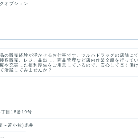
クオプション
品の販売経験が活かせるお仕事です。ツルハドラッグの店舗に
接客販売、レジ、品出し、商品管理など店内作業全般を行って
度や充実した福利厚生をご用意しているので、安心して長く働
て活躍してみませんか？
丁目18番19号
蘭～苫小牧)糸井