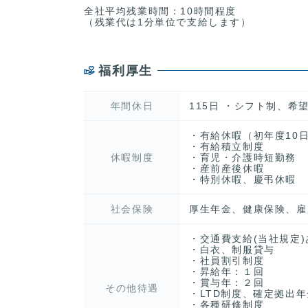
全社平均残業時間：10時間程度
（残業代は1分単位で支給します）
福利厚生
年間休日
115日 ・シフト制、希望
・有給休暇（初年度10日
・有給積立制度
休暇制度
・育児・介護時短勤務
・産前産後休暇
・特別休暇、慶弔休暇
社会保険
厚生年金、健康保険、雇
・交通費支給(当社規定)
・白衣、制服貸与
・社員割引制度
・昇給年：１回
・賞与年：２回
その他待遇
・LTD制度、確定拠出
・各種研修制度