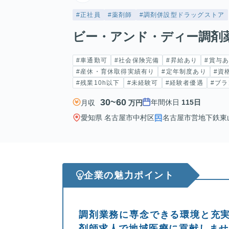
#正社員
#薬剤師
#調剤併設型ドラッグストア
ビー・アンド・ディー調剤
#車通勤可
#社会保険完備
#昇給あり
#賞与
#産休・育休取得実績有り
#定年制度あり
#資
#残業10h以下
#未経験可
#経験者優遇
#ブラ
30~60
年間休日
115日
月収
万円
愛知県 名古屋市中村区
名古屋市営地下鉄東山
企業の魅力ポイント
調剤業務に専念できる環境と充
剤師求人で地域医療に貢献しま