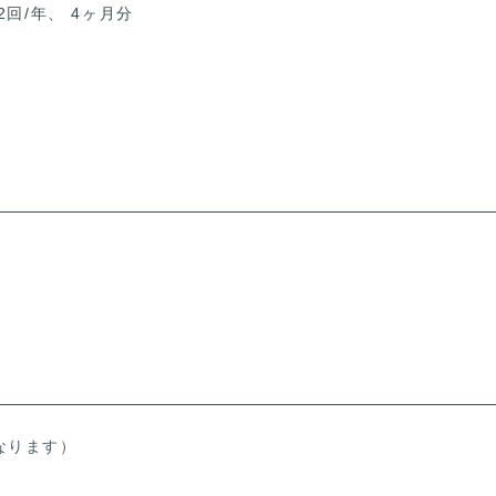
2回/年、 4ヶ月分
なります）