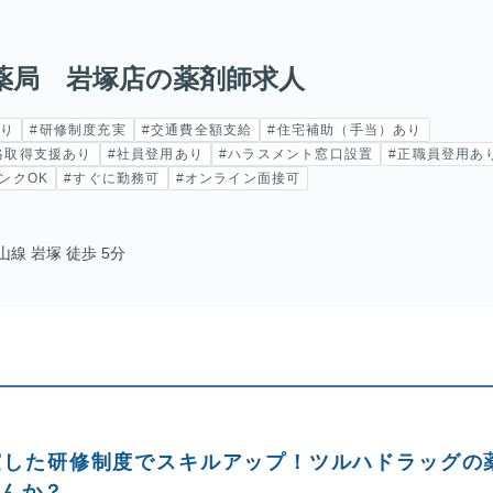
薬局 岩塚店の薬剤師求人
あり
#研修制度充実
#交通費全額支給
#住宅補助（手当）あり
格取得支援あり
#社員登用あり
#ハラスメント窓口設置
#正職員登用あ
ンクOK
#すぐに勤務可
#オンライン面接可
線 岩塚 徒歩 5分
実した研修制度でスキルアップ！ツルハドラッグの
せんか？