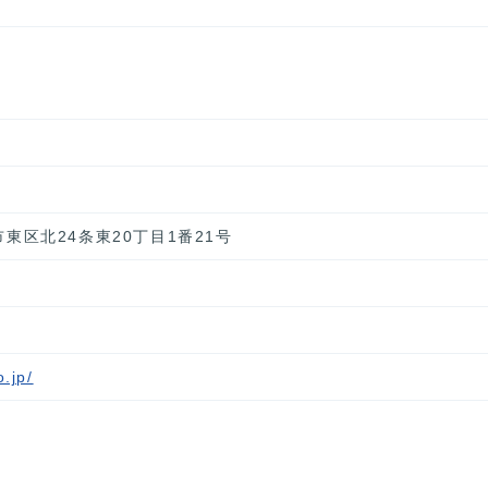
幌市東区北24条東20丁目1番21号
.jp/