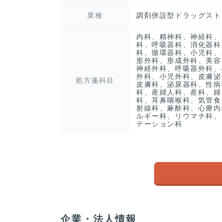
業種
調剤併設型ドラッグスト
内科、精神科、神経科、
科、呼吸器科、消化器科
科、循環器科、小児科、
形外科、形成外科、美容
神経外科、呼吸器外科、
外科、小児外科、皮膚泌
処方箋科目
皮膚科、泌尿器科、性病
科、産婦人科、産科、婦
科、耳鼻咽喉科、気管食
射線科、麻酔科、心療内
ルギー科、リウマチ科、
テーション科
企業・法人情報