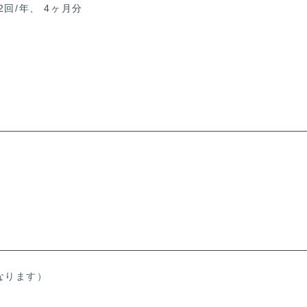
2回/年、 4ヶ月分
なります）