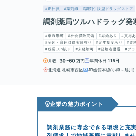
#正社員
#薬剤師
#調剤併設型ドラッグストア
調剤薬局ツルハドラッグ発寒
#車通勤可
#社会保険完備
#昇給あり
#賞与
#産休・育休取得実績有り
#定年制度あり
#資
#残業10h以下
#未経験可
#経験者優遇
#ブラ
30~60
年間休日
115日
月収
万円
北海道 札幌市西区
JR函館本線(小樽～旭川) 
企業の魅力ポイント
調剤業務に専念できる環境と充
剤師求人で地域医療に貢献しま