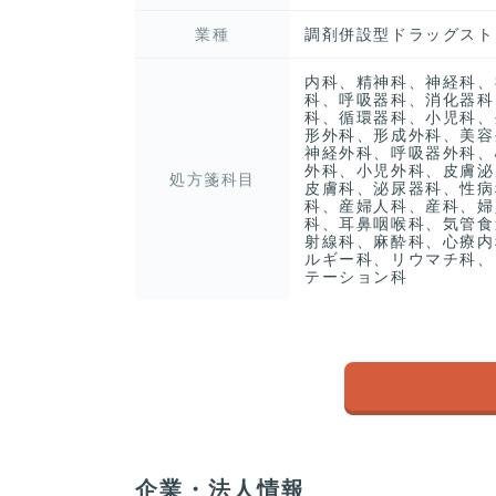
業種
調剤併設型ドラッグスト
内科、精神科、神経科、
科、呼吸器科、消化器科
科、循環器科、小児科、
形外科、形成外科、美容
神経外科、呼吸器外科、
外科、小児外科、皮膚泌
処方箋科目
皮膚科、泌尿器科、性病
科、産婦人科、産科、婦
科、耳鼻咽喉科、気管食
射線科、麻酔科、心療内
ルギー科、リウマチ科、
テーション科
企業・法人情報