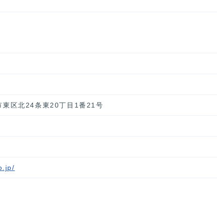
幌市東区北24条東20丁目1番21号
.jp/