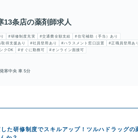
13条店の薬剤師求人
あり
#研修制度充実
#交通費全額支給
#住宅補助（手当）あり
格取得支援あり
#社員登用あり
#ハラスメント窓口設置
#正職員登用あ
ンクOK
#すぐに勤務可
#オンライン面接可
発寒中央 車 5分
実した研修制度でスキルアップ！ツルハドラッグの
せんか？