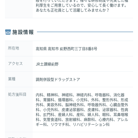
般を行っていただきます。様々な研修制度や充実した福
利厚生をご用意しているので、安心して長く働けます。
あなたも正社員として活躍してみませんか？
施設情報
所在地
高知県 高知市 薊野西町三丁目8番8号
アクセス
JR土讃線薊野
業種
調剤併設型ドラッグストア
処方箋科目
内科、精神科、神経科、神経内科、呼吸器科、消化器
科、胃腸科、循環器科、小児科、外科、整形外科、形成
外科、美容外科、脳神経外科、呼吸器外科、心臓血管外
科、小児外科、皮膚泌尿器科、皮膚科、泌尿器科、性病
科、肛門科、産婦人科、産科、婦人科、眼科、耳鼻咽喉
科、気管食道科、放射線科、麻酔科、心療内科、アレル
ギー科、リウマチ科、リハビリテーション科