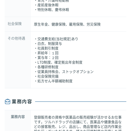
・育児・介護時短勤務
・産前産後休暇
・特別休暇、慶弔休暇
社会保険
厚生年金、健康保険、雇用保険、労災保険
その他待遇
・交通費支給(当社規定)あり
・白衣、制服貸与
・社員割引制度
・昇給年：１回
・賞与年：２回
・LTD制度、確定拠出年金制度
・各種研修制度
・従業員持株会、ストックオプション
・社会保険完備
・処方せん半額補助制度
業務内容
業務内容
登録販売者の資格や医薬品の販売経験が活かせるお仕事
です。ツルハドラッグの店舗にて、医薬品や健康食品な
どの接客販売、レジ、品出し、商品管理など店内作業全