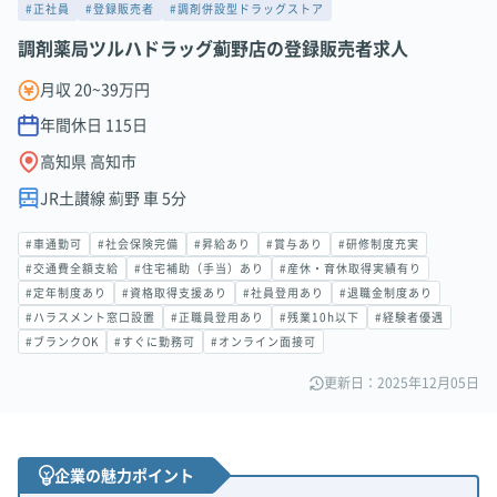
#正社員
#登録販売者
#調剤併設型ドラッグストア
調剤薬局ツルハドラッグ薊野店の登録販売者求人
月収 20~39万円
年間休日
115
日
高知県 高知市
JR土讃線 薊野 車 5分
#車通勤可
#社会保険完備
#昇給あり
#賞与あり
#研修制度充実
#交通費全額支給
#住宅補助（手当）あり
#産休・育休取得実績有り
#定年制度あり
#資格取得支援あり
#社員登用あり
#退職金制度あり
#ハラスメント窓口設置
#正職員登用あり
#残業10h以下
#経験者優遇
#ブランクOK
#すぐに勤務可
#オンライン面接可
更新日：2025年12月05日
企業の魅力ポイント