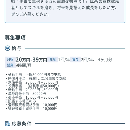
暇・手当を重視する方に最適な職場です。医薬品登録販売
者としてスキルを磨き、将来を見据えた成長をしたい方、
ぜひご応募ください。
募集要項
給与
20
39
1回/年
2回/年、 4ヶ月分
月収
昇給
賞与
万円~
万円
9時間/月
残業
・通勤手当 上限50,000円まで支給
・時間外手当 残業代は1分単位で支給
・家族手当 20,000円～35,000円
・役職手当 （店長手当50,000円）
・転勤手当 20,000円～30,000円
・単身赴任手当 80000円
・都市手当 10,000円～30,000円
※該当する地区のみ
・登録販売者資格手当 10,000円
・管理栄養士資格手当 10,000円
応募条件