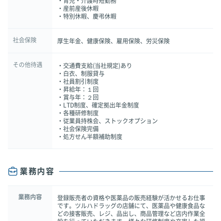
・育児・介護時短勤務
・産前産後休暇
・特別休暇、慶弔休暇
社会保険
厚生年金、健康保険、雇用保険、労災保険
その他待遇
・交通費支給(当社規定)あり
・白衣、制服貸与
・社員割引制度
・昇給年：１回
・賞与年：２回
・LTD制度、確定拠出年金制度
・各種研修制度
・従業員持株会、ストックオプション
・社会保険完備
・処方せん半額補助制度
業務内容
業務内容
登録販売者の資格や医薬品の販売経験が活かせるお仕事
です。ツルハドラッグの店舗にて、医薬品や健康食品な
どの接客販売、レジ、品出し、商品管理など店内作業全