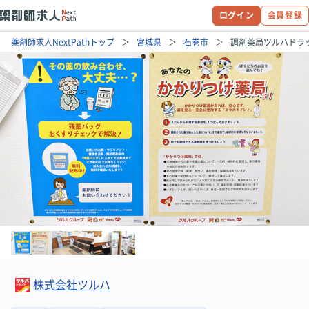
ログイン
会員登録
薬剤師求人NextPathトップ
宮城県
石巻市
調剤薬局ツルハドラ
株式会社ツルハ