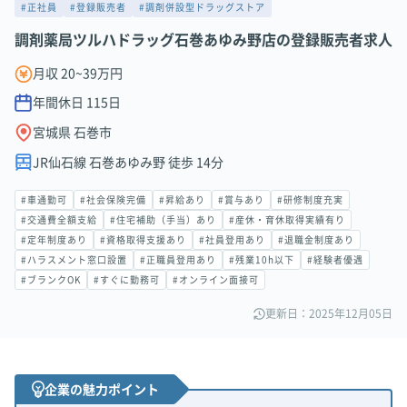
#正社員
#登録販売者
#調剤併設型ドラッグストア
調剤薬局ツルハドラッグ石巻あゆみ野店の登録販売者求人
月収 20~39万円
年間休日
115
日
宮城県 石巻市
JR仙石線 石巻あゆみ野 徒歩 14分
#車通勤可
#社会保険完備
#昇給あり
#賞与あり
#研修制度充実
#交通費全額支給
#住宅補助（手当）あり
#産休・育休取得実績有り
#定年制度あり
#資格取得支援あり
#社員登用あり
#退職金制度あり
#ハラスメント窓口設置
#正職員登用あり
#残業10h以下
#経験者優遇
#ブランクOK
#すぐに勤務可
#オンライン面接可
更新日：2025年12月05日
企業の魅力ポイント