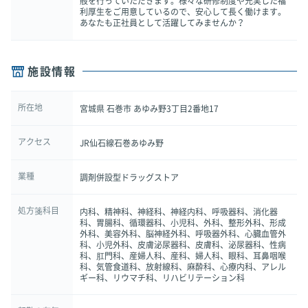
般を行っていただきます。様々な研修制度や充実した福
利厚生をご用意しているので、安心して長く働けます。
あなたも正社員として活躍してみませんか？
施設情報
所在地
宮城県 石巻市 あゆみ野3丁目2番地17
アクセス
JR仙石線石巻あゆみ野
業種
調剤併設型ドラッグストア
処方箋科目
内科、精神科、神経科、神経内科、呼吸器科、消化器
科、胃腸科、循環器科、小児科、外科、整形外科、形成
外科、美容外科、脳神経外科、呼吸器外科、心臓血管外
科、小児外科、皮膚泌尿器科、皮膚科、泌尿器科、性病
科、肛門科、産婦人科、産科、婦人科、眼科、耳鼻咽喉
科、気管食道科、放射線科、麻酔科、心療内科、アレル
ギー科、リウマチ科、リハビリテーション科