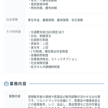
・育児・介護時短勤務
・産前産後休暇
・特別休暇、慶弔休暇
社会保険
厚生年金、健康保険、雇用保険、労災保険
その他待遇
・交通費支給(当社規定)あり
・白衣、制服貸与
・社員割引制度
・昇給年：１回
・賞与年：２回
・LTD制度、確定拠出年金制度
・各種研修制度
・従業員持株会、ストックオプション
・社会保険完備
・処方せん半額補助制度
業務内容
業務内容
登録販売者の資格や医薬品の販売経験が活かせるお仕事
です。ツルハドラッグの店舗にて、医薬品や健康食品な
どの接客販売、レジ、品出し、商品管理など店内作業全