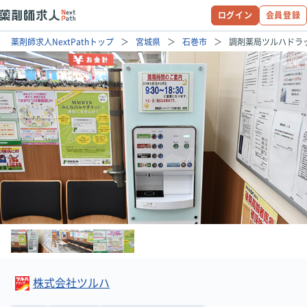
ログイン
会員登録
薬剤師求人NextPathトップ
宮城県
石巻市
調剤薬局ツルハドラ
株式会社ツルハ