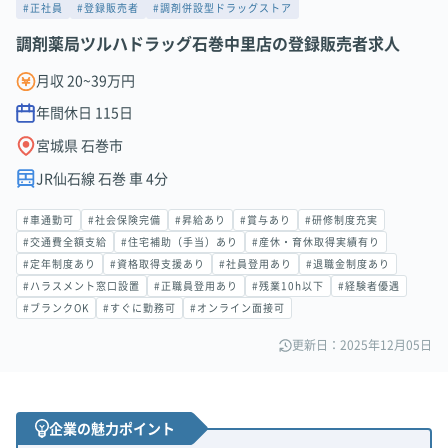
#正社員
#登録販売者
#調剤併設型ドラッグストア
調剤薬局ツルハドラッグ石巻中里店の登録販売者求人
月収 20~39万円
年間休日
115
日
宮城県 石巻市
JR仙石線 石巻 車 4分
#車通勤可
#社会保険完備
#昇給あり
#賞与あり
#研修制度充実
#交通費全額支給
#住宅補助（手当）あり
#産休・育休取得実績有り
#定年制度あり
#資格取得支援あり
#社員登用あり
#退職金制度あり
#ハラスメント窓口設置
#正職員登用あり
#残業10h以下
#経験者優遇
#ブランクOK
#すぐに勤務可
#オンライン面接可
更新日：2025年12月05日
企業の魅力ポイント