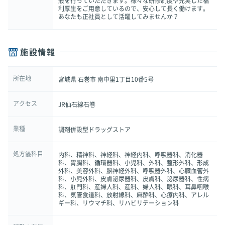
般を行っていただきます。様々な研修制度や充実した福
利厚生をご用意しているので、安心して長く働けます。
あなたも正社員として活躍してみませんか？
施設情報
所在地
宮城県 石巻市 南中里1丁目10番5号
アクセス
JR仙石線石巻
業種
調剤併設型ドラッグストア
処方箋科目
内科、精神科、神経科、神経内科、呼吸器科、消化器
科、胃腸科、循環器科、小児科、外科、整形外科、形成
外科、美容外科、脳神経外科、呼吸器外科、心臓血管外
科、小児外科、皮膚泌尿器科、皮膚科、泌尿器科、性病
科、肛門科、産婦人科、産科、婦人科、眼科、耳鼻咽喉
科、気管食道科、放射線科、麻酔科、心療内科、アレル
ギー科、リウマチ科、リハビリテーション科