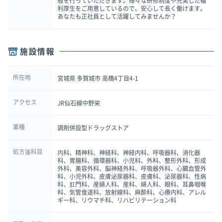
般を行っていただきます。様々な研修制度や充実した福
利厚生をご用意しているので、安心して長く働けます。
あなたも正社員として活躍してみませんか？
施設情報
所在地
宮城県 多賀城市 高橋4丁目4-1
アクセス
JR仙石線中野栄
業種
調剤併設型ドラッグストア
処方箋科目
内科、精神科、神経科、神経内科、呼吸器科、消化器
科、胃腸科、循環器科、小児科、外科、整形外科、形成
外科、美容外科、脳神経外科、呼吸器外科、心臓血管外
科、小児外科、皮膚泌尿器科、皮膚科、泌尿器科、性病
科、肛門科、産婦人科、産科、婦人科、眼科、耳鼻咽喉
科、気管食道科、放射線科、麻酔科、心療内科、アレル
ギー科、リウマチ科、リハビリテーション科