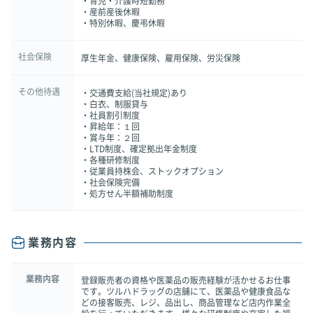
・育児・介護時短勤務
・産前産後休暇
・特別休暇、慶弔休暇
社会保険
厚生年金、健康保険、雇用保険、労災保険
その他待遇
・交通費支給(当社規定)あり
・白衣、制服貸与
・社員割引制度
・昇給年：１回
・賞与年：２回
・LTD制度、確定拠出年金制度
・各種研修制度
・従業員持株会、ストックオプション
・社会保険完備
・処方せん半額補助制度
業務内容
業務内容
登録販売者の資格や医薬品の販売経験が活かせるお仕事
です。ツルハドラッグの店舗にて、医薬品や健康食品な
どの接客販売、レジ、品出し、商品管理など店内作業全