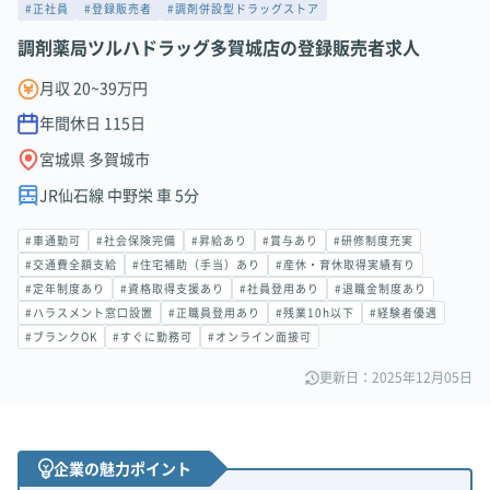
#正社員
#登録販売者
#調剤併設型ドラッグストア
調剤薬局ツルハドラッグ多賀城店の登録販売者求人
月収 20~39万円
年間休日
115
日
宮城県 多賀城市
JR仙石線 中野栄 車 5分
#車通勤可
#社会保険完備
#昇給あり
#賞与あり
#研修制度充実
#交通費全額支給
#住宅補助（手当）あり
#産休・育休取得実績有り
#定年制度あり
#資格取得支援あり
#社員登用あり
#退職金制度あり
#ハラスメント窓口設置
#正職員登用あり
#残業10h以下
#経験者優遇
#ブランクOK
#すぐに勤務可
#オンライン面接可
更新日：2025年12月05日
企業の魅力ポイント