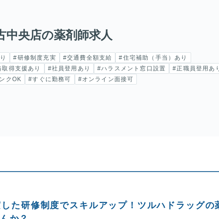
古中央店の薬剤師求人
あり
#研修制度充実
#交通費全額支給
#住宅補助（手当）あり
格取得支援あり
#社員登用あり
#ハラスメント窓口設置
#正職員登用あ
ンクOK
#すぐに勤務可
#オンライン面接可
実した研修制度でスキルアップ！ツルハドラッグの
せんか？