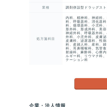
業種
調剤併設型ドラッグスト
内科、精神科、神経科、
科、呼吸器科、消化器科
科、循環器科、小児科、
形外科、形成外科、美容
神経外科、呼吸器外科、
外科、小児外科、皮膚泌
処方箋科目
皮膚科、泌尿器科、性病
科、産婦人科、産科、婦
科、耳鼻咽喉科、気管食
射線科、麻酔科、心療内
ルギー科、リウマチ科、
テーション科
企業・法人情報