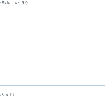
2回/年、 4ヶ月分
なります）