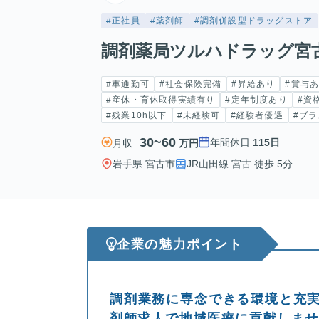
#正社員
#薬剤師
#調剤併設型ドラッグストア
調剤薬局ツルハドラッグ宮
#車通勤可
#社会保険完備
#昇給あり
#賞与
#産休・育休取得実績有り
#定年制度あり
#資
#残業10h以下
#未経験可
#経験者優遇
#ブラ
30~60
年間休日
115日
月収
万円
岩手県 宮古市
JR山田線 宮古 徒歩 5分
企業の魅力ポイント
調剤業務に専念できる環境と充
剤師求人で地域医療に貢献しま