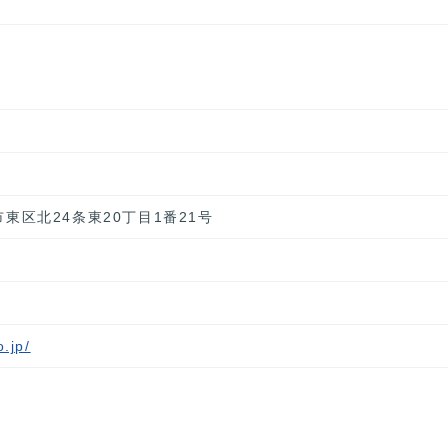
幌市東区北24条東20丁目1番21号
.jp/