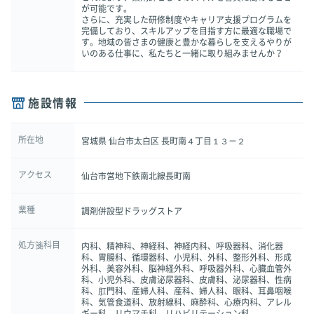
が可能です。
さらに、充実した研修制度やキャリア支援プログラムを
完備しており、スキルアップを目指す方に最適な職場で
す。地域の皆さまの健康と豊かな暮らしを支えるやりが
いのある仕事に、私たちと一緒に取り組みませんか？
施設情報
所在地
宮城県 仙台市太白区 長町南４丁目１３－２
アクセス
仙台市営地下鉄南北線長町南
業種
調剤併設型ドラッグストア
処方箋科目
内科、精神科、神経科、神経内科、呼吸器科、消化器
科、胃腸科、循環器科、小児科、外科、整形外科、形成
外科、美容外科、脳神経外科、呼吸器外科、心臓血管外
科、小児外科、皮膚泌尿器科、皮膚科、泌尿器科、性病
科、肛門科、産婦人科、産科、婦人科、眼科、耳鼻咽喉
科、気管食道科、放射線科、麻酔科、心療内科、アレル
ギー科、リウマチ科、リハビリテーション科