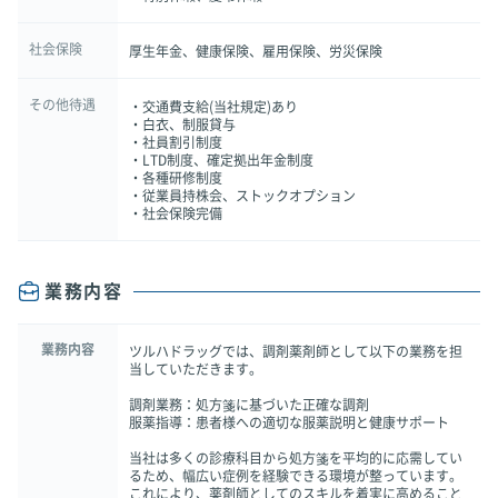
社会保険
厚生年金、健康保険、雇用保険、労災保険
その他待遇
・交通費支給(当社規定)あり
・白衣、制服貸与
・社員割引制度
・LTD制度、確定拠出年金制度
・各種研修制度
・従業員持株会、ストックオプション
・社会保険完備
業務内容
業務内容
ツルハドラッグでは、調剤薬剤師として以下の業務を担
当していただきます。
調剤業務：処方箋に基づいた正確な調剤
服薬指導：患者様への適切な服薬説明と健康サポート
当社は多くの診療科目から処方箋を平均的に応需してい
るため、幅広い症例を経験できる環境が整っています。
これにより、薬剤師としてのスキルを着実に高めること