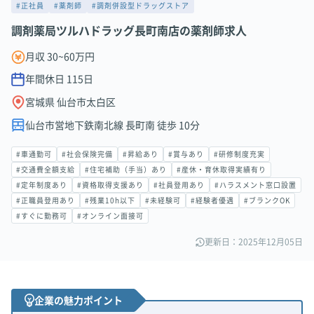
#正社員
#薬剤師
#調剤併設型ドラッグストア
調剤薬局ツルハドラッグ長町南店の薬剤師求人
月収 30~60万円
年間休日
115
日
宮城県 仙台市太白区
仙台市営地下鉄南北線 長町南 徒歩 10分
#車通勤可
#社会保険完備
#昇給あり
#賞与あり
#研修制度充実
#交通費全額支給
#住宅補助（手当）あり
#産休・育休取得実績有り
#定年制度あり
#資格取得支援あり
#社員登用あり
#ハラスメント窓口設置
#正職員登用あり
#残業10h以下
#未経験可
#経験者優遇
#ブランクOK
#すぐに勤務可
#オンライン面接可
更新日：2025年12月05日
企業の魅力ポイント