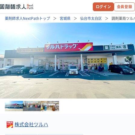
ログイン
会員登録
薬剤師求人NextPathトップ
宮城県
仙台市太白区
調剤薬局ツル
株式会社ツルハ