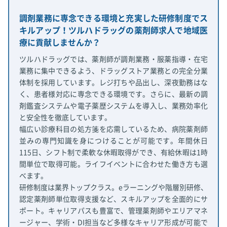
調剤業務に専念できる環境と充実した研修制度でス
キルアップ！ツルハドラッグの薬剤師求人で地域医
療に貢献しませんか？
ツルハドラッグでは、薬剤師が調剤業務・服薬指導・在宅
業務に集中できるよう、ドラッグストア業務との完全分業
体制を採用しています。レジ打ちや品出し、深夜勤務はな
く、患者様対応に専念できる環境です。さらに、最新の調
剤鑑査システムや電子薬歴システムを導入し、業務効率化
と安全性を徹底しています。
幅広い診療科目の処方箋を応需しているため、病院薬剤師
並みの専門知識を身につけることが可能です。年間休日
115日、シフト制で柔軟な休暇取得ができ、有給休暇は1時
間単位で取得可能。ライフイベントに合わせた働き方も選
べます。
研修制度は業界トップクラス。eラーニングや階層別研修、
認定薬剤師単位取得支援など、スキルアップを全面的にサ
ポート。キャリアパスも豊富で、管理薬剤師やエリアマネ
ージャー、学術・DI担当など多様なキャリア形成が可能で