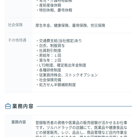
・育児・介護時短勤務
・産前産後休暇
・特別休暇、慶弔休暇
社会保険
厚生年金、健康保険、雇用保険、労災保険
その他待遇
・交通費支給(当社規定)あり
・白衣、制服貸与
・社員割引制度
・昇給年：１回
・賞与年：２回
・LTD制度、確定拠出年金制度
・各種研修制度
・従業員持株会、ストックオプション
・社会保険完備
・処方せん半額補助制度
業務内容
業務内容
登録販売者の資格や医薬品の販売経験が活かせるお仕事
です。ツルハドラッグの店舗にて、医薬品や健康食品な
どの接客販売、レジ、品出し、商品管理など店内作業全