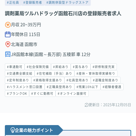
#正社員
#登録販売者
#調剤併設型ドラッグストア
調剤薬局ツルハドラッグ函館石川店の登録販売者求人
月収 20~39万円
年間休日
115
日
北海道 函館市
JR函館本線(函館～長万部) 五稜郭 車 12分
#車通勤可
#社会保険完備
#昇給あり
#賞与あり
#研修制度充実
#交通費全額支給
#住宅補助（手当）あり
#産休・育休取得実績有り
#定年制度あり
#資格取得支援あり
#社員登用あり
#退職金制度あり
#ハラスメント窓口設置
#正職員登用あり
#残業10h以下
#経験者優遇
#ブランクOK
#すぐに勤務可
#オンライン面接可
更新日：2025年12月05日
企業の魅力ポイント