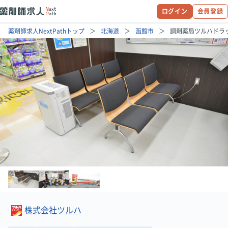
ログイン
会員登録
薬剤師求人NextPathトップ
北海道
函館市
調剤薬局ツルハドラ
株式会社ツルハ