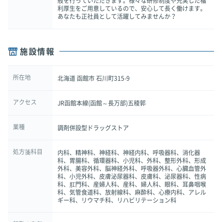
般を行っていただきます。様々な研修制度や充実した福
利厚生をご用意しているので、安心して長く働けます。
あなたも正社員として活躍してみませんか？
施設情報
所在地
北海道 函館市 石川町315-9
アクセス
JR函館本線(函館～長万部)五稜郭
業種
調剤併設型ドラッグストア
処方箋科目
内科、精神科、神経科、神経内科、呼吸器科、消化器
科、胃腸科、循環器科、小児科、外科、整形外科、形成
外科、美容外科、脳神経外科、呼吸器外科、心臓血管外
科、小児外科、皮膚泌尿器科、皮膚科、泌尿器科、性病
科、肛門科、産婦人科、産科、婦人科、眼科、耳鼻咽喉
科、気管食道科、放射線科、麻酔科、心療内科、アレル
ギー科、リウマチ科、リハビリテーション科