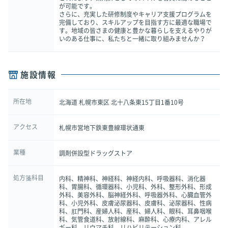
が可能です。
さらに、充実した研修制度やキャリア支援プログラムを
完備しており、スキルアップを目指す方に最適な職場で
す。地域の皆さまの健康と豊かな暮らしを支えるやりが
いのある仕事に、私たちと一緒に取り組みませんか？
施設情報
所在地
北海道 札幌市東区 北十八条東15丁目1番10号
アクセス
札幌市営地下鉄東豊線環状通東
業種
調剤併設型ドラッグストア
処方箋科目
内科、精神科、神経科、神経内科、呼吸器科、消化器
科、胃腸科、循環器科、小児科、外科、整形外科、形成
外科、美容外科、脳神経外科、呼吸器外科、心臓血管外
科、小児外科、皮膚泌尿器科、皮膚科、泌尿器科、性病
科、肛門科、産婦人科、産科、婦人科、眼科、耳鼻咽喉
科、気管食道科、放射線科、麻酔科、心療内科、アレル
ギー科、リウマチ科、リハビリテーション科