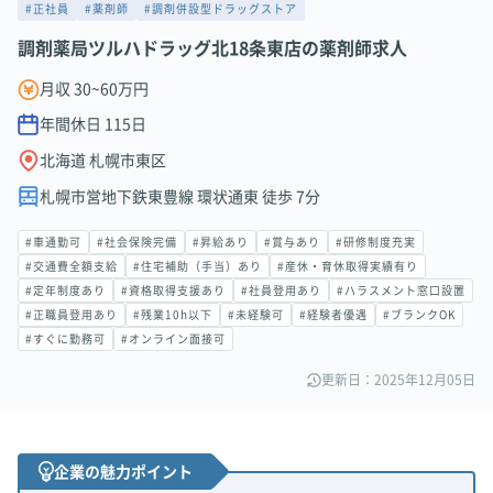
#正社員
#薬剤師
#調剤併設型ドラッグストア
調剤薬局ツルハドラッグ北18条東店の薬剤師求人
月収 30~60万円
年間休日
115
日
北海道 札幌市東区
札幌市営地下鉄東豊線 環状通東 徒歩 7分
#車通勤可
#社会保険完備
#昇給あり
#賞与あり
#研修制度充実
#交通費全額支給
#住宅補助（手当）あり
#産休・育休取得実績有り
#定年制度あり
#資格取得支援あり
#社員登用あり
#ハラスメント窓口設置
#正職員登用あり
#残業10h以下
#未経験可
#経験者優遇
#ブランクOK
#すぐに勤務可
#オンライン面接可
更新日：2025年12月05日
企業の魅力ポイント