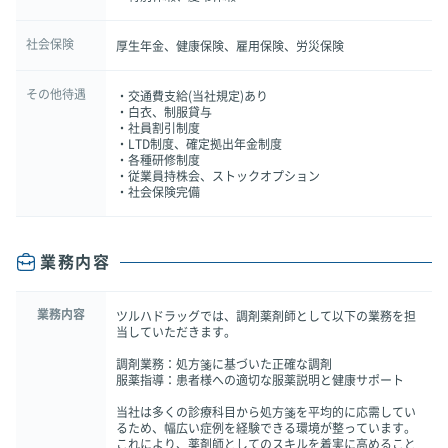
社会保険
厚生年金、健康保険、雇用保険、労災保険
その他待遇
・交通費支給(当社規定)あり
・白衣、制服貸与
・社員割引制度
・LTD制度、確定拠出年金制度
・各種研修制度
・従業員持株会、ストックオプション
・社会保険完備
業務内容
業務内容
ツルハドラッグでは、調剤薬剤師として以下の業務を担
当していただきます。
調剤業務：処方箋に基づいた正確な調剤
服薬指導：患者様への適切な服薬説明と健康サポート
当社は多くの診療科目から処方箋を平均的に応需してい
るため、幅広い症例を経験できる環境が整っています。
これにより、薬剤師としてのスキルを着実に高めること