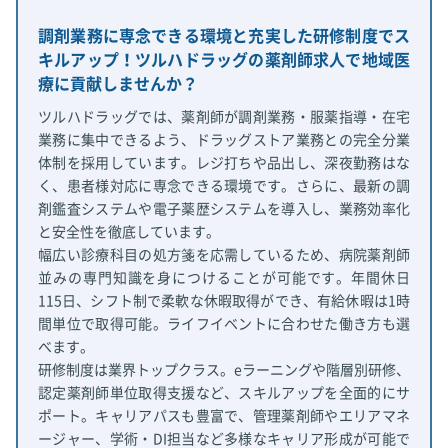
調剤業務に専念できる環境と充実した研修制度でス
キルアップ！ツルハドラッグの薬剤師求人で地域医
療に貢献しませんか？
ツルハドラッグでは、薬剤師が調剤業務・服薬指導・在宅
業務に集中できるよう、ドラッグストア業務との完全分業
体制を採用しています。レジ打ちや品出し、深夜勤務はな
く、患者様対応に専念できる環境です。さらに、最新の調
剤鑑査システムや電子薬歴システムを導入し、業務効率化
と安全性を徹底しています。
幅広い診療科目の処方箋を応需しているため、病院薬剤師
並みの専門知識を身につけることが可能です。年間休日
115日、シフト制で柔軟な休暇取得ができ、有給休暇は1時
間単位で取得可能。ライフイベントに合わせた働き方も選
べます。
研修制度は業界トップクラス。eラーニングや階層別研修、
認定薬剤師単位取得支援など、スキルアップを全面的にサ
ポート。キャリアパスも豊富で、管理薬剤師やエリアマネ
ージャー、学術・DI担当など多様なキャリア形成が可能で