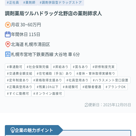
#正社員
#薬剤師
#調剤併設型ドラッグストア
調剤薬局ツルハドラッグ北野店の薬剤師求人
月収 30~60万円
年間休日
115
日
北海道 札幌市清田区
札幌市営地下鉄東西線 大谷地 車 6分
#車通勤可
#社会保険完備
#昇給あり
#賞与あり
#研修制度充実
#交通費全額支給
#住宅補助（手当）あり
#産休・育休取得実績有り
#定年制度あり
#資格取得支援あり
#社員登用あり
#ハラスメント窓口設置
#正職員登用あり
#残業10h以下
#未経験可
#経験者優遇
#ブランクOK
#すぐに勤務可
#オンライン面接可
更新日：2025年12月05日
企業の魅力ポイント