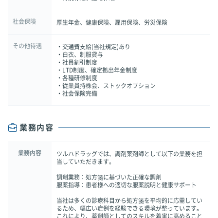
社会保険
厚生年金、健康保険、雇用保険、労災保険
その他待遇
・交通費支給(当社規定)あり
・白衣、制服貸与
・社員割引制度
・LTD制度、確定拠出年金制度
・各種研修制度
・従業員持株会、ストックオプション
・社会保険完備
業務内容
業務内容
ツルハドラッグでは、調剤薬剤師として以下の業務を担
当していただきます。
調剤業務：処方箋に基づいた正確な調剤
服薬指導：患者様への適切な服薬説明と健康サポート
当社は多くの診療科目から処方箋を平均的に応需してい
るため、幅広い症例を経験できる環境が整っています。
これにより、薬剤師としてのスキルを着実に高めること