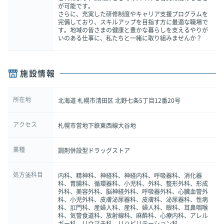
が可能です。
さらに、充実した研修制度やキャリア支援プログラムを
完備しており、スキルアップを目指す方に最適な職場で
す。地域の皆さまの健康と豊かな暮らしを支えるやりが
いのある仕事に、私たちと一緒に取り組みませんか？
施設情報
所在地
北海道 札幌市清田区 北野七条5丁目12番20号
アクセス
札幌市営地下鉄東西線大谷地
業種
調剤併設型ドラッグストア
処方箋科目
内科、精神科、神経科、神経内科、呼吸器科、消化器
科、胃腸科、循環器科、小児科、外科、整形外科、形成
外科、美容外科、脳神経外科、呼吸器外科、心臓血管外
科、小児外科、皮膚泌尿器科、皮膚科、泌尿器科、性病
科、肛門科、産婦人科、産科、婦人科、眼科、耳鼻咽喉
科、気管食道科、放射線科、麻酔科、心療内科、アレル
ギー科、リウマチ科、リハビリテーション科