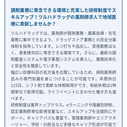
調剤業務に専念できる環境と充実した研修制度でス
キルアップ！ツルハドラッグの薬剤師求人で地域医
療に貢献しませんか？
ツルハドラッグでは、薬剤師が調剤業務・服薬指導・在宅
業務に集中できるよう、ドラッグストア業務との完全分業
体制を採用しています。レジ打ちや品出し、深夜勤務はな
く、患者様対応に専念できる環境です。さらに、最新の調
剤鑑査システムや電子薬歴システムを導入し、業務効率化
と安全性を徹底しています。
幅広い診療科目の処方箋を応需しているため、病院薬剤師
並みの専門知識を身につけることが可能です。年間休日
115日、シフト制で柔軟な休暇取得ができ、有給休暇は1時
間単位で取得可能。ライフイベントに合わせた働き方も選
べます。
研修制度は業界トップクラス。eラーニングや階層別研修、
認定薬剤師単位取得支援など、スキルアップを全面的にサ
ポート。キャリアパスも豊富で、管理薬剤師やエリアマネ
ージャー、学術・DI担当など多様なキャリア形成が可能で