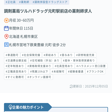
#正社員
#薬剤師
#調剤併設型ドラッグストア
調剤薬局ツルハドラッグ元町駅前店の薬剤師求人
月収 30~60万円
年間休日
115
日
北海道 札幌市東区
札幌市営地下鉄東豊線 元町 徒歩 2分
#車通勤可
#社会保険完備
#昇給あり
#賞与あり
#研修制度充実
#交通費全額支給
#住宅補助（手当）あり
#産休・育休取得実績有り
#定年制度あり
#資格取得支援あり
#社員登用あり
#ハラスメント窓口設置
#正職員登用あり
#残業10h以下
#未経験可
#経験者優遇
#ブランクOK
#すぐに勤務可
#オンライン面接可
更新日：2025年12月05日
企業の魅力ポイント