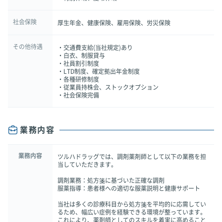
社会保険
厚生年金、健康保険、雇用保険、労災保険
その他待遇
・交通費支給(当社規定)あり
・白衣、制服貸与
・社員割引制度
・LTD制度、確定拠出年金制度
・各種研修制度
・従業員持株会、ストックオプション
・社会保険完備
業務内容
業務内容
ツルハドラッグでは、調剤薬剤師として以下の業務を担
当していただきます。
調剤業務：処方箋に基づいた正確な調剤
服薬指導：患者様への適切な服薬説明と健康サポート
当社は多くの診療科目から処方箋を平均的に応需してい
るため、幅広い症例を経験できる環境が整っています。
これにより、薬剤師としてのスキルを着実に高めること