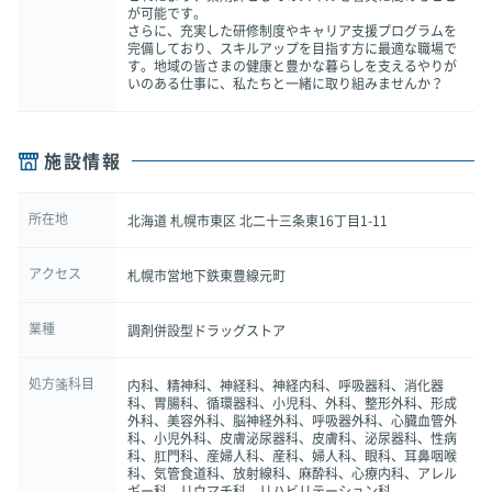
が可能です。
さらに、充実した研修制度やキャリア支援プログラムを
完備しており、スキルアップを目指す方に最適な職場で
す。地域の皆さまの健康と豊かな暮らしを支えるやりが
いのある仕事に、私たちと一緒に取り組みませんか？
施設情報
所在地
北海道 札幌市東区 北二十三条東16丁目1-11
アクセス
札幌市営地下鉄東豊線元町
業種
調剤併設型ドラッグストア
処方箋科目
内科、精神科、神経科、神経内科、呼吸器科、消化器
科、胃腸科、循環器科、小児科、外科、整形外科、形成
外科、美容外科、脳神経外科、呼吸器外科、心臓血管外
科、小児外科、皮膚泌尿器科、皮膚科、泌尿器科、性病
科、肛門科、産婦人科、産科、婦人科、眼科、耳鼻咽喉
科、気管食道科、放射線科、麻酔科、心療内科、アレル
ギー科、リウマチ科、リハビリテーション科