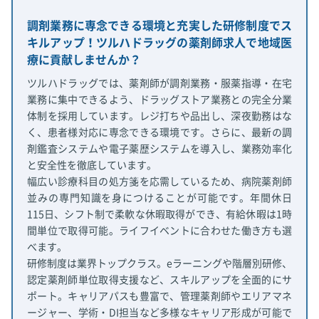
調剤業務に専念できる環境と充実した研修制度でス
キルアップ！ツルハドラッグの薬剤師求人で地域医
療に貢献しませんか？
ツルハドラッグでは、薬剤師が調剤業務・服薬指導・在宅
業務に集中できるよう、ドラッグストア業務との完全分業
体制を採用しています。レジ打ちや品出し、深夜勤務はな
く、患者様対応に専念できる環境です。さらに、最新の調
剤鑑査システムや電子薬歴システムを導入し、業務効率化
と安全性を徹底しています。
幅広い診療科目の処方箋を応需しているため、病院薬剤師
並みの専門知識を身につけることが可能です。年間休日
115日、シフト制で柔軟な休暇取得ができ、有給休暇は1時
間単位で取得可能。ライフイベントに合わせた働き方も選
べます。
研修制度は業界トップクラス。eラーニングや階層別研修、
認定薬剤師単位取得支援など、スキルアップを全面的にサ
ポート。キャリアパスも豊富で、管理薬剤師やエリアマネ
ージャー、学術・DI担当など多様なキャリア形成が可能で