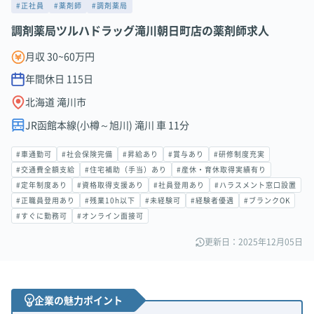
#正社員
#薬剤師
#調剤薬局
調剤薬局ツルハドラッグ滝川朝日町店の薬剤師求人
月収 30~60万円
年間休日
115
日
北海道 滝川市
JR函館本線(小樽～旭川) 滝川 車 11分
#車通勤可
#社会保険完備
#昇給あり
#賞与あり
#研修制度充実
#交通費全額支給
#住宅補助（手当）あり
#産休・育休取得実績有り
#定年制度あり
#資格取得支援あり
#社員登用あり
#ハラスメント窓口設置
#正職員登用あり
#残業10h以下
#未経験可
#経験者優遇
#ブランクOK
#すぐに勤務可
#オンライン面接可
更新日：2025年12月05日
企業の魅力ポイント