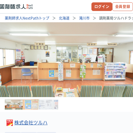
ログイン
会員登録
薬剤師求人NextPathトップ
北海道
滝川市
調剤薬局ツルハドラ
株式会社ツルハ