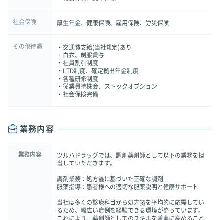
社会保険
厚生年金、健康保険、雇用保険、労災保険
その他待遇
・交通費支給(当社規定)あり
・白衣、制服貸与
・社員割引制度
・LTD制度、確定拠出年金制度
・各種研修制度
・従業員持株会、ストックオプション
・社会保険完備
業務内容
業務内容
ツルハドラッグでは、調剤薬剤師として以下の業務を担
当していただきます。
調剤業務：処方箋に基づいた正確な調剤
服薬指導：患者様への適切な服薬説明と健康サポート
当社は多くの診療科目から処方箋を平均的に応需してい
るため、幅広い症例を経験できる環境が整っています。
これにより、薬剤師としてのスキルを着実に高めること