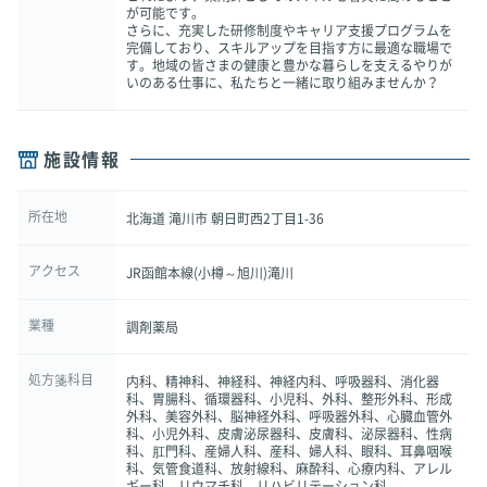
が可能です。
さらに、充実した研修制度やキャリア支援プログラムを
完備しており、スキルアップを目指す方に最適な職場で
す。地域の皆さまの健康と豊かな暮らしを支えるやりが
いのある仕事に、私たちと一緒に取り組みませんか？
施設情報
所在地
北海道 滝川市 朝日町西2丁目1-36
アクセス
JR函館本線(小樽～旭川)滝川
業種
調剤薬局
処方箋科目
内科、精神科、神経科、神経内科、呼吸器科、消化器
科、胃腸科、循環器科、小児科、外科、整形外科、形成
外科、美容外科、脳神経外科、呼吸器外科、心臓血管外
科、小児外科、皮膚泌尿器科、皮膚科、泌尿器科、性病
科、肛門科、産婦人科、産科、婦人科、眼科、耳鼻咽喉
科、気管食道科、放射線科、麻酔科、心療内科、アレル
ギー科、リウマチ科、リハビリテーション科