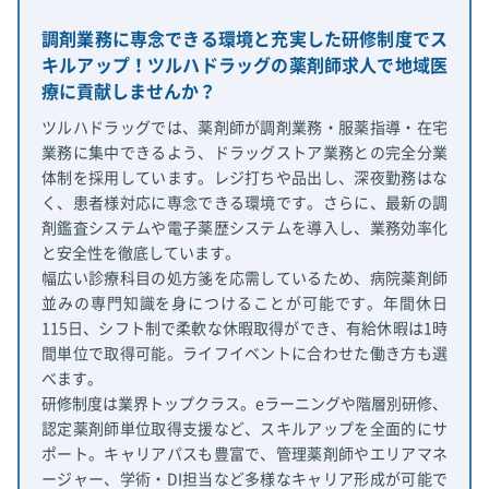
調剤業務に専念できる環境と充実した研修制度でス
キルアップ！ツルハドラッグの薬剤師求人で地域医
療に貢献しませんか？
ツルハドラッグでは、薬剤師が調剤業務・服薬指導・在宅
業務に集中できるよう、ドラッグストア業務との完全分業
体制を採用しています。レジ打ちや品出し、深夜勤務はな
く、患者様対応に専念できる環境です。さらに、最新の調
剤鑑査システムや電子薬歴システムを導入し、業務効率化
と安全性を徹底しています。
幅広い診療科目の処方箋を応需しているため、病院薬剤師
並みの専門知識を身につけることが可能です。年間休日
115日、シフト制で柔軟な休暇取得ができ、有給休暇は1時
間単位で取得可能。ライフイベントに合わせた働き方も選
べます。
研修制度は業界トップクラス。eラーニングや階層別研修、
認定薬剤師単位取得支援など、スキルアップを全面的にサ
ポート。キャリアパスも豊富で、管理薬剤師やエリアマネ
ージャー、学術・DI担当など多様なキャリア形成が可能で