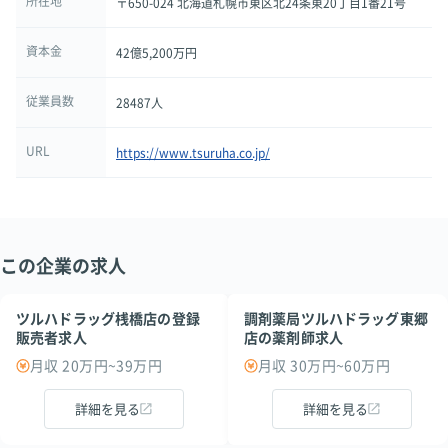
所在地
〒650-024 北海道札幌市東区北24条東20丁目1番21号
資本金
42億5,200万円
従業員数
28487人
URL
https://www.tsuruha.co.jp/
この企業の求人
ツルハドラッグ桟橋店の登録
調剤薬局ツルハドラッグ東郷
販売者求人
店の薬剤師求人
月収 20万円~39万円
月収 30万円~60万円
詳細を見る
詳細を見る