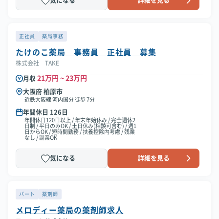
気になる
詳細を見る
正社員
薬局事務
たけのこ薬局 事務員 正社員 募集
株式会社 TAKE
21万円 ~ 23万円
月収
大阪府 柏原市
近鉄大阪線 河内国分 徒歩 7分
年間休日 126日
年間休日120日以上 / 年末年始休み / 完全週休2
日制 / 平日のみOK / 土日休み(相談可含む) / 週1
日からOK / 短時間勤務 / 扶養控除内考慮 / 残業
なし / 副業OK
気になる
詳細を見る
パート
薬剤師
メロディー薬局の薬剤師求人