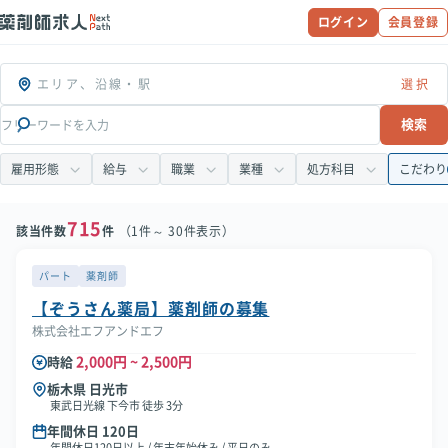
ログイン
会員登録
エリア、沿線・駅
検索
雇用形態
給与
職業
業種
処方科目
こだわり
715
該当件数
件
（1件～ 30件表示）
パート
薬剤師
【ぞうさん薬局】薬剤師の募集
株式会社エフアンドエフ
2,000円 ~ 2,500円
時給
栃木県 日光市
東武日光線 下今市 徒歩 3分
年間休日 120日
年間休日120日以上 / 年末年始休み / 平日のみ