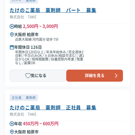
パート
薬剤師
たけのこ薬局 薬剤師 パート 募集
株式会社 TAKE
2,500円 ~ 3,000円
時給
大阪府 柏原市
近鉄大阪線 河内国分 徒歩 7分
年間休日 126日
年間休日120日以上 / 年末年始休み / 完全週休2
日制 / 平日のみOK / 土日休み(相談可含む) / 週1
日からOK / 短時間勤務 / 扶養控除内考慮 / 残業
なし / 副業OK
気になる
詳細を見る
正社員
薬剤師
たけのこ薬局 薬剤師 正社員 募集
株式会社 TAKE
450万円 ~ 600万円
年収
大阪府 柏原市