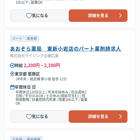
10h以下 / 副業OK
気になる
詳細を見る
パート
薬剤師
あおぞら薬局 東新小岩店のパート薬剤師求人
株式会社ライジング企画広島
2,200円 ~ 2,200円
時給
東京都 葛飾区
JR中央・総武線 新小岩 徒歩 11分
年間休日 日
年間休日120日以上 / 年末年始休み / 完全週休2
日制 / 平日のみOK / 土日休み(相談可含む) / 短
時間勤務 / 扶養控除内考慮 / 残業10h以下 / 副業
OK
気になる
詳細を見る
正社員
薬局事務