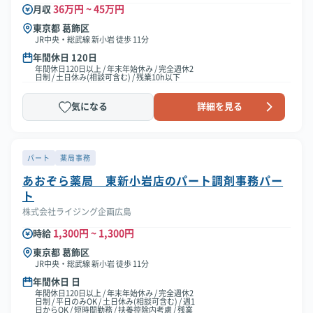
36万円 ~ 45万円
月収
東京都 葛飾区
JR中央・総武線 新小岩 徒歩 11分
年間休日 120日
年間休日120日以上 / 年末年始休み / 完全週休2
日制 / 土日休み(相談可含む) / 残業10h以下
気になる
詳細を見る
パート
薬局事務
あおぞら薬局 東新小岩店のパート調剤事務パー
ト
株式会社ライジング企画広島
1,300円 ~ 1,300円
時給
東京都 葛飾区
JR中央・総武線 新小岩 徒歩 11分
年間休日 日
年間休日120日以上 / 年末年始休み / 完全週休2
日制 / 平日のみOK / 土日休み(相談可含む) / 週1
日からOK / 短時間勤務 / 扶養控除内考慮 / 残業