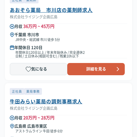
正社員
薬剤師
あおぞら薬局 市川店の薬剤師求人
株式会社ライジング企画広島
36万円 ~ 45万円
月収
千葉県 市川市
JR中央・総武線 市川 徒歩 5分
年間休日 120日
年間休日120日以上 / 年末年始休み / 完全週休2
日制 / 土日休み(相談可含む) / 残業10h以下
気になる
詳細を見る
正社員
薬局事務
牛田みらい薬局の調剤事務求人
株式会社ライジング企画広島
20万円 ~ 28万円
月収
広島県 広島市東区
アストラムライン 牛田 徒歩 6分