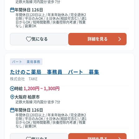
近鉄大阪線 河内国分 徒歩 7分
年間休日 126日
年間休日120日以上 / 年末年始休み / 完全週休2
日制 / 平日のみOK / 土日休み(相談可含む) / 週1
日からOK / 短時間勤務 / 扶養控除内考慮 / 残業
なし / 副業OK
気になる
詳細を見る
パート
薬局事務
たけのこ薬局 事務員 パート 募集
株式会社 TAKE
1,200円 ~ 1,300円
時給
大阪府 柏原市
近鉄大阪線 河内国分 徒歩 7分
年間休日 126日
年間休日120日以上 / 年末年始休み / 完全週休2
日制 / 平日のみOK / 土日休み(相談可含む) / 週1
日からOK / 短時間勤務 / 扶養控除内考慮 / 残業
なし / 副業OK