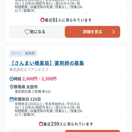
OK / 土日休み(相談可含む) / 週1日からOK / 短
時間勤務 / 扶養控除内考慮 / 残業なし / 残業10h
以下 / 副業OK
81
最近
人に見られています
気になる
詳細を見る
パート
薬剤師
【さんまい橋薬局】薬剤師の募集
株式会社エフアンドエフ
2,000円 ~ 2,500円
時給
群馬県 太田市
東武桐生線 三枚橋 車 6分
年間休日 120日
年間休日120日以上 / 年末年始休み / 平日のみ
OK / 土日休み(相談可含む) / 週1日からOK / 短
時間勤務 / 扶養控除内考慮 / 残業なし / 残業10h
以下 / 副業OK
259
最近
人に見られています