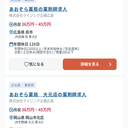
あおぞら薬局の薬剤師求人
株式会社ライジング企画広島
36万円 ~ 45万円
月収
広島県 呉市
JR呉線 呉 車 8分
年間休日 120日
年間休日120日以上 / 年末年始休み / 完全週休2
日制 / 土日休み(相談可含む) / 残業10h以下
気になる
詳細を見る
正社員
薬剤師
あおぞら薬局 大元店の薬剤師求人
株式会社ライジング企画広島
36万円 ~ 45万円
月収
岡山県 岡山市北区
JR宇野線 大元 車 6分