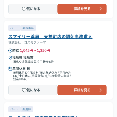
気になる
詳細を見る
パート
薬局事務
スマイリー薬局 天神町店の調剤事務求人
株式会社 コスモファーマ
1,045円 ~ 1,250円
時給
福島県 福島市
福島交通飯坂線 曽根田 徒歩 8分
年間休日 日
年間休日120日以上 / 年末年始休み / 平日のみ
OK / 土日休み(相談可含む) / 扶養控除内考慮 /
残業10h以下
気になる
詳細を見る
パート
薬剤師