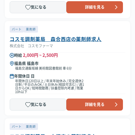
気になる
詳細を見る
パート
薬剤師
コスモ調剤薬局 森合西店の薬剤師求人
株式会社 コスモファーマ
2,000円 ~ 2,500円
時給
福島県 福島市
福島交通飯坂線 美術館図書館前 車 6分
年間休日 日
年間休日120日以上 / 年末年始休み / 完全週休2
日制 / 平日のみOK / 土日休み(相談可含む) / 週1
日からOK / 短時間勤務 / 扶養控除内考慮 / 残業
10h以下
気になる
詳細を見る
パート
薬剤師