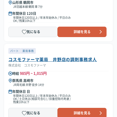
山形県 鶴岡市
JR羽越本線 鶴岡 車 7分
年間休日 120日
年間休日120日以上 / 年末年始休み / 平日のみ
OK / 残業10h以下
気になる
詳細を見る
パート
薬局事務
コスモファーマ薬局 井野店の調剤事務求人
株式会社 コスモファーマ
985円 ~ 1,015円
時給
群馬県 高崎市
JR両毛線 井野 徒歩 14分
年間休日 日
年間休日120日以上 / 年末年始休み / 平日のみ
OK / 土日休み(相談可含む) / 扶養控除内考慮 /
残業10h以下
気になる
詳細を見る