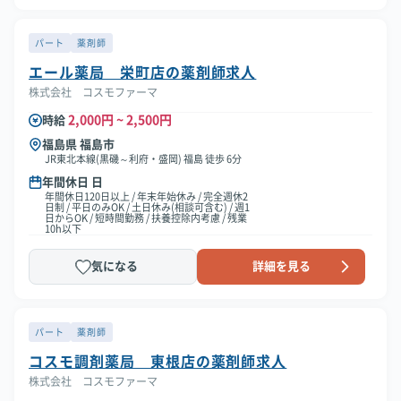
パート
薬剤師
エール薬局 栄町店の薬剤師求人
株式会社 コスモファーマ
2,000円 ~ 2,500円
時給
福島県 福島市
JR東北本線(黒磯～利府・盛岡) 福島 徒歩 6分
年間休日 日
年間休日120日以上 / 年末年始休み / 完全週休2
日制 / 平日のみOK / 土日休み(相談可含む) / 週1
日からOK / 短時間勤務 / 扶養控除内考慮 / 残業
10h以下
気になる
詳細を見る
パート
薬剤師
コスモ調剤薬局 東根店の薬剤師求人
株式会社 コスモファーマ