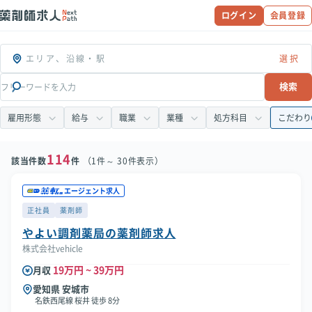
ログイン
会員登録
エリア、沿線・駅
検索
雇用形態
給与
職業
業種
処方科目
こだわり
114
該当件数
件
（1件～ 30件表示）
エージェント求人
正社員
薬剤師
やよい調剤薬局の薬剤師求人
株式会社vehicle
19万円 ~ 39万円
月収
愛知県 安城市
名鉄西尾線 桜井 徒歩 8分