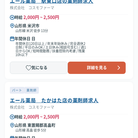
エール薬局 駅東口店の薬剤師求人
株式会社 コスモファーマ
2,000円 ~ 2,500円
時給
山形県 米沢市
山形線 米沢 徒歩 13分
年間休日 日
年間休日120日以上 / 年末年始休み / 完全週休2
日制 / 平日のみOK / 土日休み(相談可含む) / 週1
日からOK / 短時間勤務 / 扶養控除内考慮 / 残業
10h以下
気になる
詳細を見る
パート
薬剤師
エール薬局 たかはた店の薬剤師求人
株式会社 コスモファーマ
2,000円 ~ 2,500円
時給
山形県 東置賜郡高畠町
山形線 高畠 徒歩 5分