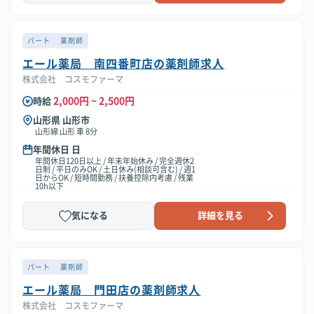
パート
薬剤師
エール薬局 南四番町店の薬剤師求人
株式会社 コスモファーマ
2,000円 ~ 2,500円
時給
山形県 山形市
山形線 山形 車 8分
年間休日 日
年間休日120日以上 / 年末年始休み / 完全週休2
日制 / 平日のみOK / 土日休み(相談可含む) / 週1
日からOK / 短時間勤務 / 扶養控除内考慮 / 残業
10h以下
気になる
詳細を見る
パート
薬剤師
エール薬局 門田店の薬剤師求人
株式会社 コスモファーマ