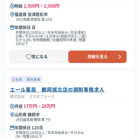
2,000円 ~ 2,500円
時給
福島県 会津若松市
JR只見線 西若松 車 10分
年間休日 日
年間休日120日以上 / 年末年始休み / 完全週休2
日制 / 平日のみOK / 土日休み(相談可含む) / 週1
日からOK / 短時間勤務 / 扶養控除内考慮 / 残業
10h以下
気になる
詳細を見る
正社員
薬局事務
エール薬局 鶴岡城北店の調剤事務求人
株式会社 コスモファーマ
17万円 ~ 20万円
月収
山形県 鶴岡市
JR羽越本線 鶴岡 車 7分
年間休日 120日
年間休日120日以上 / 年末年始休み / 平日のみ
OK / 残業10h以下