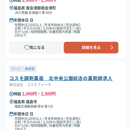
2,000円 ~ 2,500円
時給
福島県 南会津郡南会津町
JR只見線 会津越川 車 48分
年間休日 日
年間休日120日以上 / 年末年始休み / 完全週休2
日制 / 平日のみOK / 土日休み(相談可含む) / 週1
日からOK / 短時間勤務 / 扶養控除内考慮 / 残業
10h以下
気になる
詳細を見る
パート
薬剤師
コスモ調剤薬局 北中央公園前店の薬剤師求人
株式会社 コスモファーマ
2,000円 ~ 2,500円
時給
福島県 福島市
福島交通飯坂線 笹谷 車 5分
年間休日 日
年間休日120日以上 / 年末年始休み / 完全週休2
日制 / 平日のみOK / 土日休み(相談可含む) / 週1
日からOK / 短時間勤務 / 扶養控除内考慮 / 残業
10h以下