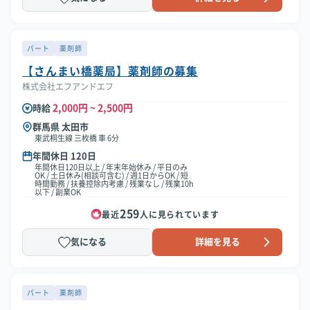
パート
薬剤師
【さんまい橋薬局】薬剤師の募集
株式会社エフアンドエフ
2,000円 ~ 2,500円
時給
群馬県 太田市
東武桐生線 三枚橋 車 6分
年間休日 120日
年間休日120日以上 / 年末年始休み / 平日のみ
OK / 土日休み(相談可含む) / 週1日からOK / 短
時間勤務 / 扶養控除内考慮 / 残業なし / 残業10h
以下 / 副業OK
259
最近
人に見られています
気になる
詳細を見る
パート
薬剤師