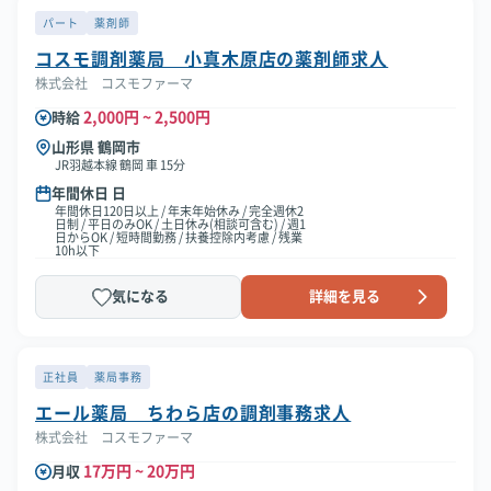
パート
薬剤師
コスモ調剤薬局 小真木原店の薬剤師求人
株式会社 コスモファーマ
2,000円 ~ 2,500円
時給
山形県 鶴岡市
JR羽越本線 鶴岡 車 15分
年間休日 日
年間休日120日以上 / 年末年始休み / 完全週休2
日制 / 平日のみOK / 土日休み(相談可含む) / 週1
日からOK / 短時間勤務 / 扶養控除内考慮 / 残業
10h以下
気になる
詳細を見る
正社員
薬局事務
エール薬局 ちわら店の調剤事務求人
株式会社 コスモファーマ
17万円 ~ 20万円
月収