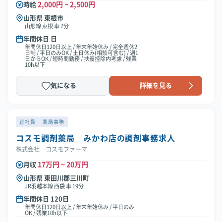
2,000円 ~ 2,500円
時給
山形県 東根市
山形線 東根 車 7分
年間休日 日
年間休日120日以上 / 年末年始休み / 完全週休2
日制 / 平日のみOK / 土日休み(相談可含む) / 週1
日からOK / 短時間勤務 / 扶養控除内考慮 / 残業
10h以下
気になる
詳細を見る
正社員
薬局事務
コスモ調剤薬局 みかわ店の調剤事務求人
株式会社 コスモファーマ
17万円 ~ 20万円
月収
山形県 東田川郡三川町
JR羽越本線 西袋 車 19分
年間休日 120日
年間休日120日以上 / 年末年始休み / 平日のみ
OK / 残業10h以下