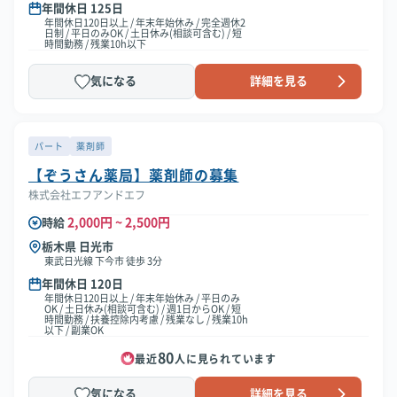
年間休日 125日
年間休日120日以上 / 年末年始休み / 完全週休2
日制 / 平日のみOK / 土日休み(相談可含む) / 短
時間勤務 / 残業10h以下
気になる
詳細を見る
パート
薬剤師
【ぞうさん薬局】薬剤師の募集
株式会社エフアンドエフ
2,000円 ~ 2,500円
時給
栃木県 日光市
東武日光線 下今市 徒歩 3分
年間休日 120日
年間休日120日以上 / 年末年始休み / 平日のみ
OK / 土日休み(相談可含む) / 週1日からOK / 短
時間勤務 / 扶養控除内考慮 / 残業なし / 残業10h
以下 / 副業OK
80
最近
人に見られています
気になる
詳細を見る