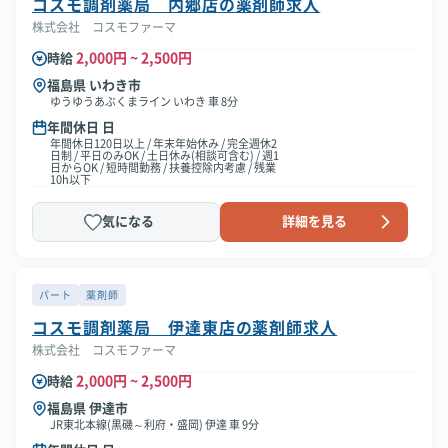
コスモ調剤薬局 内郷店の薬剤師求人
株式会社 コスモファーマ
2,000円 ~ 2,500円
時給
福島県 いわき市
ゆうゆうあぶくまライン いわき 車 8分
年間休日 日
年間休日120日以上 / 年末年始休み / 完全週休2
日制 / 平日のみOK / 土日休み(相談可含む) / 週1
日からOK / 短時間勤務 / 扶養控除内考慮 / 残業
10h以下
気になる
詳細を見る
パート
薬剤師
コスモ調剤薬局 伊達東店の薬剤師求人
株式会社 コスモファーマ
2,000円 ~ 2,500円
時給
福島県 伊達市
JR東北本線(黒磯～利府・盛岡) 伊達 車 9分