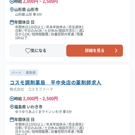
2,000円 ~ 2,500円
時給
山形県 山形市
山形線 山形 車 6分
年間休日 日
年間休日120日以上 / 年末年始休み / 完全週休2
日制 / 平日のみOK / 土日休み(相談可含む) / 週1
日からOK / 短時間勤務 / 扶養控除内考慮 / 残業
10h以下
気になる
詳細を見る
パート
薬剤師
コスモ調剤薬局 平中央店の薬剤師求人
株式会社 コスモファーマ
2,000円 ~ 2,500円
時給
福島県 いわき市
ゆうゆうあぶくまライン いわき 車 6分
年間休日 日
年間休日120日以上 / 年末年始休み / 完全週休2
日制 / 平日のみOK / 土日休み(相談可含む) / 週1
日からOK / 短時間勤務 / 扶養控除内考慮 / 残業