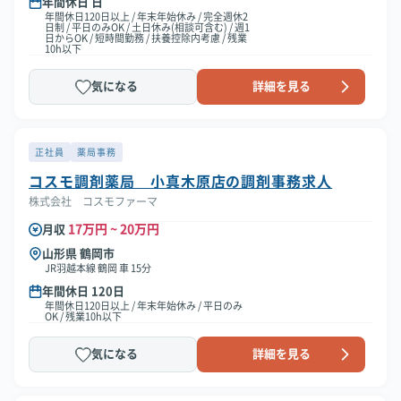
年間休日 日
年間休日120日以上 / 年末年始休み / 完全週休2
日制 / 平日のみOK / 土日休み(相談可含む) / 週1
日からOK / 短時間勤務 / 扶養控除内考慮 / 残業
10h以下
気になる
詳細を見る
正社員
薬局事務
コスモ調剤薬局 小真木原店の調剤事務求人
株式会社 コスモファーマ
17万円 ~ 20万円
月収
山形県 鶴岡市
JR羽越本線 鶴岡 車 15分
年間休日 120日
年間休日120日以上 / 年末年始休み / 平日のみ
OK / 残業10h以下
気になる
詳細を見る