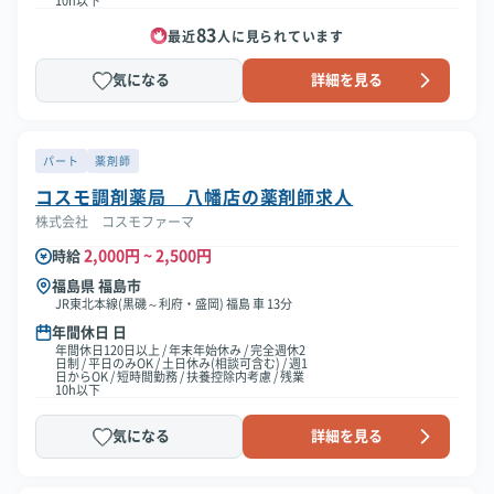
10h以下
83
最近
人に見られています
気になる
詳細を見る
パート
薬剤師
コスモ調剤薬局 八幡店の薬剤師求人
株式会社 コスモファーマ
2,000円 ~ 2,500円
時給
福島県 福島市
JR東北本線(黒磯～利府・盛岡) 福島 車 13分
年間休日 日
年間休日120日以上 / 年末年始休み / 完全週休2
日制 / 平日のみOK / 土日休み(相談可含む) / 週1
日からOK / 短時間勤務 / 扶養控除内考慮 / 残業
10h以下
気になる
詳細を見る