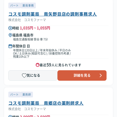
パート
薬局事務
コスモ調剤薬局 南矢野目店の調剤事務求人
株式会社 コスモファーマ
1,035円 ~ 1,055円
時給
福島県 福島市
福島交通飯坂線 笹谷 車 7分
年間休日 日
年間休日120日以上 / 年末年始休み / 平日のみ
OK / 土日休み(相談可含む) / 扶養控除内考慮 /
残業10h以下
59
最近
人に見られています
気になる
詳細を見る
パート
薬剤師
コスモ調剤薬局 南郷店の薬剤師求人
株式会社 コスモファーマ