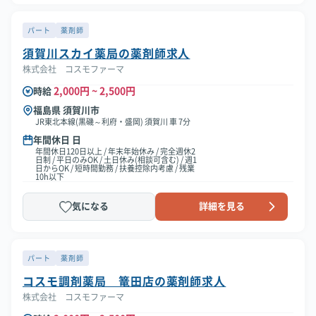
パート
薬剤師
須賀川スカイ薬局の薬剤師求人
株式会社 コスモファーマ
2,000円 ~ 2,500円
時給
福島県 須賀川市
JR東北本線(黒磯～利府・盛岡) 須賀川 車 7分
年間休日 日
年間休日120日以上 / 年末年始休み / 完全週休2
日制 / 平日のみOK / 土日休み(相談可含む) / 週1
日からOK / 短時間勤務 / 扶養控除内考慮 / 残業
10h以下
気になる
詳細を見る
パート
薬剤師
コスモ調剤薬局 篭田店の薬剤師求人
株式会社 コスモファーマ