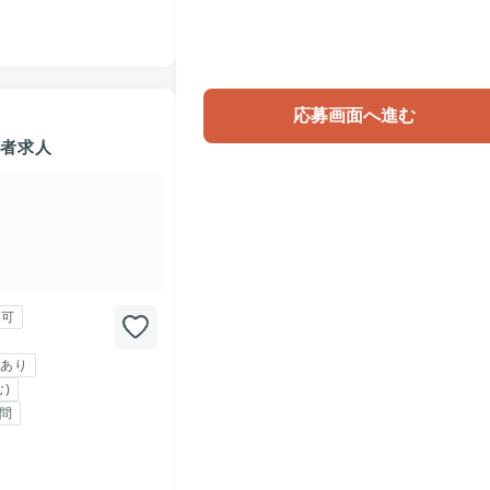
応募画面へ進む
売者求人
勤可
あり
)
問