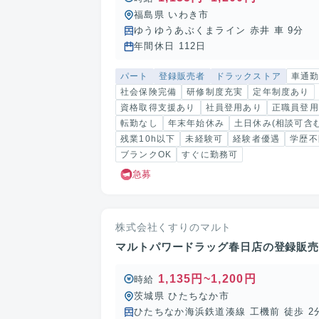
福島県 いわき市
ゆうゆうあぶくまライン 赤井 車 9分
年間休日 112日
パート
登録販売者
ドラックストア
車通
社会保険完備
研修制度充実
定年制度あり
資格取得支援あり
社員登用あり
正職員登用
転勤なし
年末年始休み
土日休み(相談可含む
残業10h以下
未経験可
経験者優遇
学歴不
ブランクOK
すぐに勤務可
急募
株式会社くすりのマルト
マルトパワードラッグ春日店の登録販
1,135円~1,200円
時給
茨城県 ひたちなか市
ひたちなか海浜鉄道湊線 工機前 徒歩 2