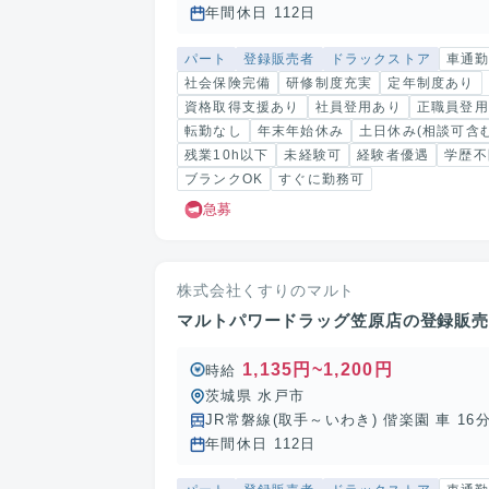
年間休日 112日
パート
登録販売者
ドラックストア
車通
社会保険完備
研修制度充実
定年制度あり
資格取得支援あり
社員登用あり
正職員登用
転勤なし
年末年始休み
土日休み(相談可含む
残業10h以下
未経験可
経験者優遇
学歴不
ブランクOK
すぐに勤務可
急募
株式会社くすりのマルト
マルトパワードラッグ笠原店の登録販
1,135円~1,200円
時給
茨城県 水戸市
JR常磐線(取手～いわき) 偕楽園 車 16
年間休日 112日