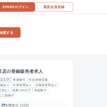
EPARKログイン
新規会員登録
検索する
田店の登録販売者求人
グストア
車通勤可
社会保険完備
支援あり
社員登用あり
正職員登用あり
可含む)
残業10h以下
未経験可
ぐに勤務可
年間休日 112日