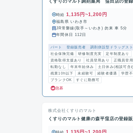
くすりのマルト調剤薬局 窪田店の登
1,135円~1,200円
時給
福島県 いわき市
JR常磐線(取手～いわき) 勿来 車 5分
年間休日 112日
パート
登録販売者
調剤併設型ドラッグス
社会保険完備
研修制度充実
定年制度あり
資格取得支援あり
社員登用あり
正職員登
転勤なし
年末年始休み
土日休み(相談可含む
残業10h以下
未経験可
経験者優遇
学歴不
ブランクOK
すぐに勤務可
急募
株式会社くすりのマルト
くすりのマルト健康の森平窪店の登録
1,135円~1,200円
時給