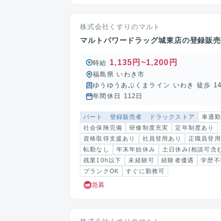
株式会社くすりのマルト
マルトパワードラッグ城東店の登録販
1,135円~1,200円
時給
福島県 いわき市
ゆうゆうあぶくまライン いわき 徒歩 1
年間休日 112日
パート
登録販売者
ドラックストア
車通
社会保険完備
研修制度充実
定年制度あり
資格取得支援あり
社員登用あり
正職員登用
転勤なし
年末年始休み
土日休み(相談可含む
残業10h以下
未経験可
経験者優遇
学歴不
ブランクOK
すぐに勤務可
急募