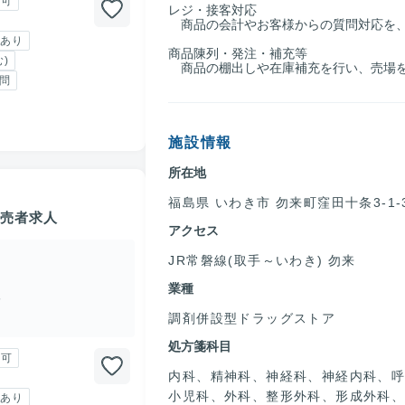
勤可
レジ・接客対応
商品の会計やお客様からの質問対応を、
あり
商品陳列・発注・補充等
)
商品の棚出しや在庫補充を行い、売場を
問
施設情報
所在地
福島県 いわき市 勿来町窪田十条3-1-
販売者求人
アクセス
JR常磐線(取手～いわき) 勿来
業種
分
調剤併設型ドラッグストア
処方箋科目
勤可
内科、精神科、神経科、神経内科、
小児科、外科、整形外科、形成外科
あり