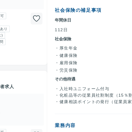
社会保険の補足事項
勤可
年間休日
あり
112日
)
社会保険
問
厚生年金
健康保険
雇用保険
労災保険
その他待遇
売者求人
・入社時ユニフォーム付与
・化粧品等の従業員社割制度（15％
・健康相談ポイントの発行（従業員
分
業務内容