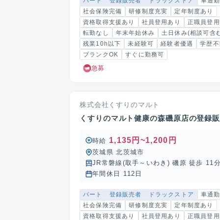
パート
登録販売者
ドラックストア
車通
社会保険完備
研修制度充実
定年制度あり
資格取得支援あり
社員登用あり
正職員登用
転勤なし
年末年始休み
土日休み(相談可含む
残業10h以下
未経験可
経験者優遇
学歴不
ブランクOK
すぐに勤務可
急募
株式会社くすりのマルト
くすりのマルト健康の森磯原店の登録
1,135円~1,200円
時給
茨城県 北茨城市
JR常磐線(取手～いわき) 磯原 徒歩 11
年間休日 112日
パート
登録販売者
ドラックストア
車通
社会保険完備
研修制度充実
定年制度あり
資格取得支援あり
社員登用あり
正職員登用