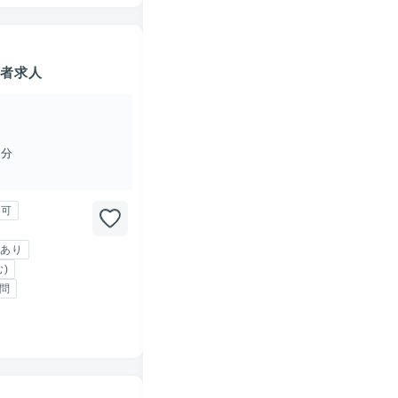
売者求人
4分
勤可
あり
)
問