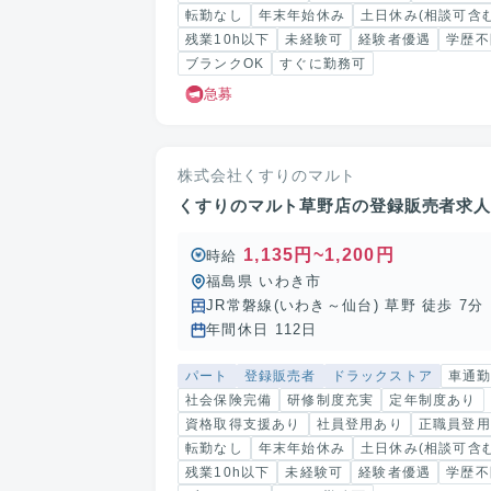
転勤なし
年末年始休み
土日休み(相談可含む
残業10h以下
未経験可
経験者優遇
学歴不
ブランクOK
すぐに勤務可
急募
株式会社くすりのマルト
くすりのマルト草野店の登録販売者求
1,135円~1,200円
時給
福島県 いわき市
JR常磐線(いわき～仙台) 草野 徒歩 7分
年間休日 112日
パート
登録販売者
ドラックストア
車通
社会保険完備
研修制度充実
定年制度あり
資格取得支援あり
社員登用あり
正職員登用
転勤なし
年末年始休み
土日休み(相談可含む
残業10h以下
未経験可
経験者優遇
学歴不