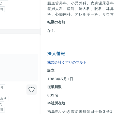
臓血管外科、小児外科、皮膚泌尿器
)
産婦人科、産科、婦人科、眼科、耳
問
科、心療内科、アレルギー科、リウ
転勤の有無
なし
人
法人情報
株式会社くすりのマルト
設立
1983年5月1日
従業員数
勤可
639名
あり
本社所在地
)
問
福島県いわき市勿来町窪田十条３番1