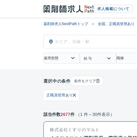
求人掲載について
薬剤師求人NextPathトップ
全国、正職員登用あり
エリア、沿線・駅
雇用形態
職種
給与
選択中の条件
条件をクリア
正職員登用あり
該当件数
2677
件
（1 件～30件表示）
株式会社くすりのマルト