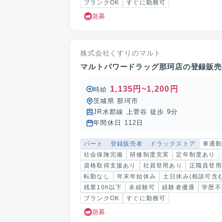
ブランクOK
すぐに勤務可
急募
株式会社くすりのマルト
マルトパワードラッグ那珂店の登録販
1,135円~1,200円
時給
茨城県 那珂市
JR水郡線 上菅谷 徒歩 9分
年間休日 112日
パート
登録販売者
ドラックストア
車通
社会保険完備
研修制度充実
定年制度あり
資格取得支援あり
社員登用あり
正職員登用
転勤なし
年末年始休み
土日休み(相談可含む
残業10h以下
未経験可
経験者優遇
学歴不
ブランクOK
すぐに勤務可
急募