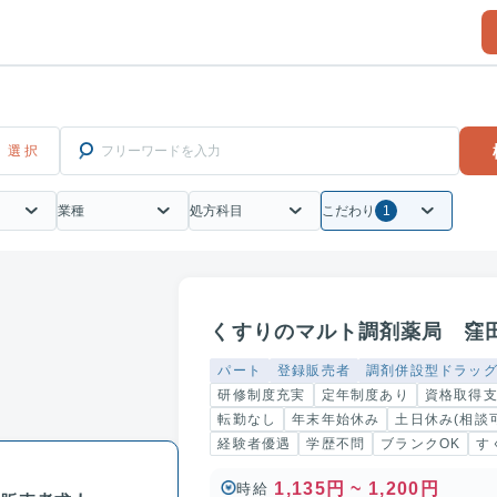
業種
処方科目
こだわり
1
くすりのマルト調剤薬局 窪
パート
登録販売者
調剤併設型ドラッ
研修制度充実
定年制度あり
資格取得
転勤なし
年末年始休み
土日休み(相談
経験者優遇
学歴不問
ブランクOK
す
1,135円 ~ 1,200円
時給