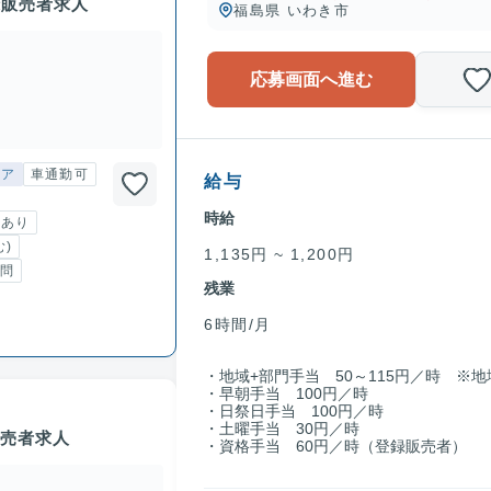
録販売者求人
福島県 いわき市
応募画面へ進む
トア
車通勤可
給与
時給
用あり
)
1,135円 ~ 1,200円
問
残業
6時間/月
・地域+部門手当 50～115円／時 ※
・早朝手当 100円／時
・日祭日手当 100円／時
・土曜手当 30円／時
販売者求人
・資格手当 60円／時（登録販売者）