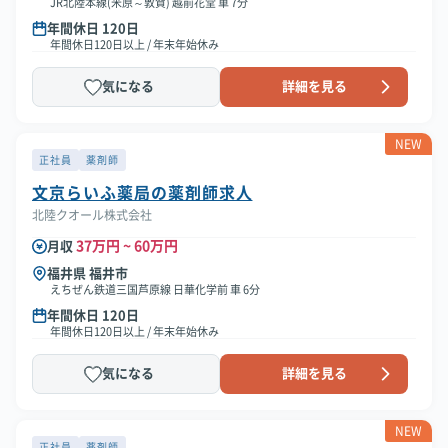
JR北陸本線(米原～敦賀) 越前花堂 車 7分
年間休日 120日
年間休日120日以上 / 年末年始休み
気になる
詳細を見る
NEW
正社員
薬剤師
文京らいふ薬局の薬剤師求人
北陸クオール株式会社
37万円 ~ 60万円
月収
福井県 福井市
えちぜん鉄道三国芦原線 日華化学前 車 6分
年間休日 120日
年間休日120日以上 / 年末年始休み
気になる
詳細を見る
NEW
正社員
薬剤師