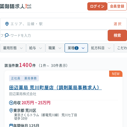
ログイン
会員登録
エリア、沿線・駅
検索
雇用形態
給与
職業
業種
処方科目
こだ
1
1400
該当件数
件
（1件～ 30件表示）
NEW
正社員
薬局事務
田辺薬局 荒川町屋店（調剤薬局事務求人）
田辺薬局株式会社
20万円 ~ 25万円
月収
東京都 荒川区
東京さくらトラム（都電荒川線） 荒川七丁目
徒歩 10分
年間休日 125日