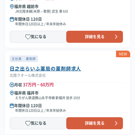
福井県 越前市
JR北陸本線(米原～敦賀) 武生 車 6分
年間休日 120日
年間休日120日以上 / 年末年始休み
気になる
詳細を見る
NEW
正社員
薬剤師
日之出らいふ薬局の薬剤師求人
北陸クオール株式会社
37万円 ~ 60万円
月収
福井県 福井市
えちぜん鉄道勝山永平寺線 新福井 徒歩 10分
年間休日 120日
年間休日120日以上 / 年末年始休み
気になる
詳細を見る