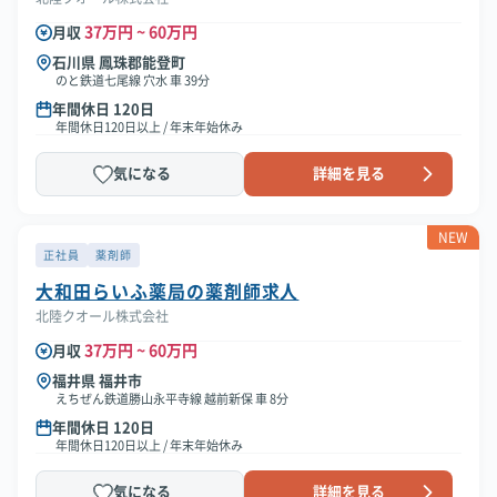
37万円 ~ 60万円
月収
石川県 鳳珠郡能登町
のと鉄道七尾線 穴水 車 39分
年間休日 120日
年間休日120日以上 / 年末年始休み
気になる
詳細を見る
NEW
正社員
薬剤師
大和田らいふ薬局の薬剤師求人
北陸クオール株式会社
37万円 ~ 60万円
月収
福井県 福井市
えちぜん鉄道勝山永平寺線 越前新保 車 8分
年間休日 120日
年間休日120日以上 / 年末年始休み
気になる
詳細を見る