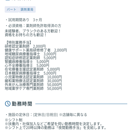
パート
調剤薬局
試用期間あり 3ヶ月
必須資格：薬剤師免許取得済の方
未経験者、ブランクのある方歓迎！
資格をお持ちの方も歓迎！
【特別業務手当】
研修認定薬剤師 2,000円
健康サポート薬局研修修了者 2,000円
地域糖尿病療養指導士 3,000円
認知症研修認定薬剤師 5,000円
腎臓病療養指導士 5,000円
心不全療養指導士 5,000円
在宅療養支援認定薬剤師 5,000円
日本糖尿病療養指導士 5,000円
小児薬物療法認定薬剤師 10,000円
緩和薬物療法認定薬剤師 30,000円
外来がん治療専門薬剤師 50,000円
地域薬学ケア専門薬剤師 50,000円
勤務時間
施設の定休日：(定休日/日祝日) ※店舗毎に異なる
※シフト制
※扶養内・社保加入などご希望を伺い勤務時間を決定します。
※シフト上で20時以降の勤務は「夜間勤務手当」を支給します。