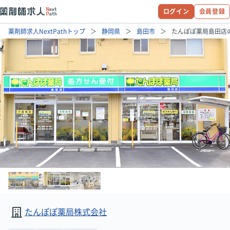
ログイン
会員登録
薬剤師求人NextPathトップ
静岡県
島田市
たんぽぽ薬局島田店
たんぽぽ薬局株式会社