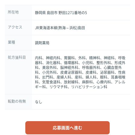
所在地
静岡県 島田市 野田1271番地の5
アクセス
JR東海道本線(熱海～浜松)島田
業種
調剤薬局
処方箋科目
内科、神経内科、胃腸科、外科、精神科、神経科、呼吸
器科、消化器科、循環器科、小児科、整形外科、形成外
科、美容外科、脳神経外科、呼吸器外科、心臓血管外
科、小児外科、皮膚泌尿器科、皮膚科、泌尿器科、性病
科、肛門科、産婦人科、産科、婦人科、眼科、耳鼻咽喉
科、気管食道科、放射線科、麻酔科、心療内科、アレル
ギー科、リウマチ科、リハビリテーション科
転勤の有無
なし
応募画面へ進む