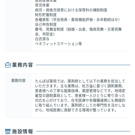
産前産後休業
育児休業
病児・病後児保育における保育料の補助制度
財形貯蓄制度
各種表彰（学会発表・薬局機能評価・永年勤続ほか）
自己申告制度
慶弔、見舞金制度（結婚・出産、傷病見舞・災害見舞
金、弔慰金）
白衣貸与
ベネフィットステーション等
業務内容
業務内容
たんぽぽ薬局では、薬剤師として以下の業務を担当して
いただきます。主な業務は、処方箋に基づく調剤業務、
患者様への丁寧な服薬指導、薬歴管理などです。地域密
着型の調剤薬局として、患者様一人ひとりに寄り添った
対応を心がけており、在宅医療や多職種連携にも積極的
に取り組んでいます。薬剤師としての専門性を活かしな
がら、地域医療に貢献できる環境が整っています。
施設情報