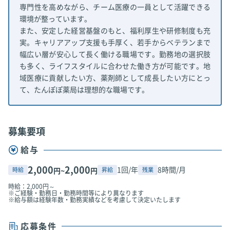
専門性を高めながら、チーム医療の一員として活躍できる
環境が整っています。
また、安定した経営基盤のもと、福利厚生や研修制度も充
実。キャリアアップ支援も手厚く、若手からベテランまで
幅広い層が安心して長く働ける職場です。勤務地の選択肢
も多く、ライフスタイルに合わせた働き方が可能です。地
域医療に貢献したい方、薬剤師として成長したい方にとっ
て、たんぽぽ薬局は理想的な職場です。
募集要項
給与
2,000
2,000
1回/年
8時間/月
時給
昇給
残業
円~
円
時給：2,000円～
※ご経験・勤務日・勤務時間等により異なります
※給与額は経験年数・勤務実績などを考慮して決定いたします
応募条件