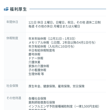
福利厚生
年間休日
121日 休日 土曜日，日曜日，祝日，その他 週休二日制
毎週 その他の休日 月曜日または火曜日
休暇制度
年末年始休暇（12月31日～1月3日）
メモリアル休暇（1日間、2年目以降の4月1日付与）
年次有給休暇（入社月に10日付与）
半日有給休暇制度有
慶弔休暇
ドナー休暇
介護休業
家族の介護休暇
子の看護休暇
生理休暇 等
社会保険
厚生年金、健康保険、雇用保険、労災保険
その他待遇
各種社会保険
薬剤師賠償責任保険
インフルエンザ予防接種補助制度（一律3,500円支給）