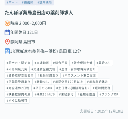
#パート
#薬剤師
#調剤薬局
たんぽぽ薬局島田店の薬剤師求人
時給 2,000~2,000円
年間休日
121
日
静岡県 島田市
JR東海道本線(熱海～浜松) 島田 車 12分
#駅ナカ・駅チカ
#車通勤可
#総合門前
#社会保険完備
#昇給あり
#研修制度充実
#交通費全額支給
#産休・育休取得実績有り
#資格取得支援あり
#社員登用あり
#ハラスメント窓口設置
#正職員登用あり
#転勤なし
#年間休日120日以上
#年末年始休み
#完全週休2日制
#平日のみOK
#土日休み(相談可含む)
#短時間勤務
#扶養控除内考慮
#残業10h以下
#未経験可
#経験者優遇
#ブランクOK
#すぐに勤務可
更新日：2025年12月18日