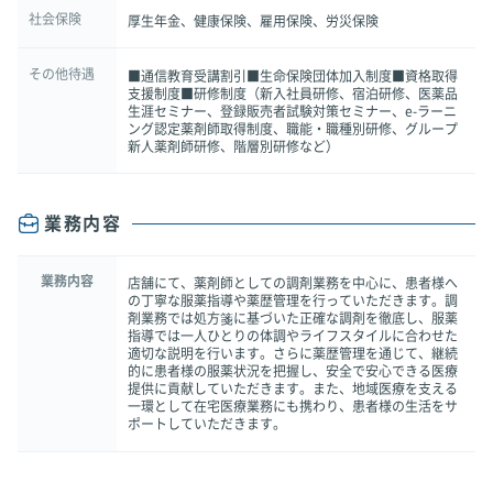
社会保険
厚生年金、健康保険、雇用保険、労災保険
その他待遇
■通信教育受講割引■生命保険団体加入制度■資格取得
支援制度■研修制度（新入社員研修、宿泊研修、医薬品
生涯セミナー、登録販売者試験対策セミナー、e-ラーニ
ング認定薬剤師取得制度、職能・職種別研修、グループ
新人薬剤師研修、階層別研修など）
業務内容
業務内容
店舗にて、薬剤師としての調剤業務を中心に、患者様へ
の丁寧な服薬指導や薬歴管理を行っていただきます。調
剤業務では処方箋に基づいた正確な調剤を徹底し、服薬
指導では一人ひとりの体調やライフスタイルに合わせた
適切な説明を行います。さらに薬歴管理を通じて、継続
的に患者様の服薬状況を把握し、安全で安心できる医療
提供に貢献していただきます。また、地域医療を支える
一環として在宅医療業務にも携わり、患者様の生活をサ
ポートしていただきます。