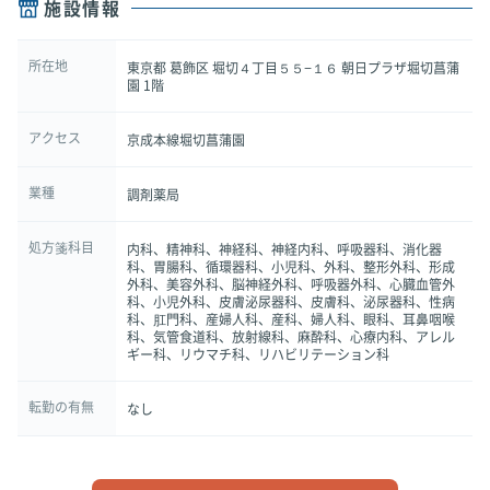
施設情報
所在地
東京都 葛飾区 堀切４丁目５５−１６ 朝日プラザ堀切菖蒲
園 1階
アクセス
京成本線堀切菖蒲園
業種
調剤薬局
処方箋科目
内科、精神科、神経科、神経内科、呼吸器科、消化器
科、胃腸科、循環器科、小児科、外科、整形外科、形成
外科、美容外科、脳神経外科、呼吸器外科、心臓血管外
科、小児外科、皮膚泌尿器科、皮膚科、泌尿器科、性病
科、肛門科、産婦人科、産科、婦人科、眼科、耳鼻咽喉
科、気管食道科、放射線科、麻酔科、心療内科、アレル
ギー科、リウマチ科、リハビリテーション科
転勤の有無
なし