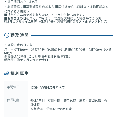
試用期間あり 3ヶ月
必須資格：■薬剤師免許のある方 ■居住地から３店舗以上通勤可能な方
＜求める人物像＞
■「たくさんの笑顔を創りたい」というお気持ちのある方
■お客さまの目を見て、声を聞き、笑顔を大切にした接客ができる方
週5日のフルタイム勤務（休憩60分）店舗開局時間ラストまでシフト対応。
勤務時間
施設の定休日：なし
月～土:07時00分～23時30分（休憩60分）,日祝:10時00分～23時00分（休憩
60分）
※実働週40時間（1カ月単位の変形労働時間制）
勤務曜日備考：月火水木金土日
福利厚生
年間休日
120日 契約日以外すべて
休暇制度
週休2日制 有給休暇 慶弔休暇 出産・育児休暇 介
護休暇
※有給は30分単位で使用可能