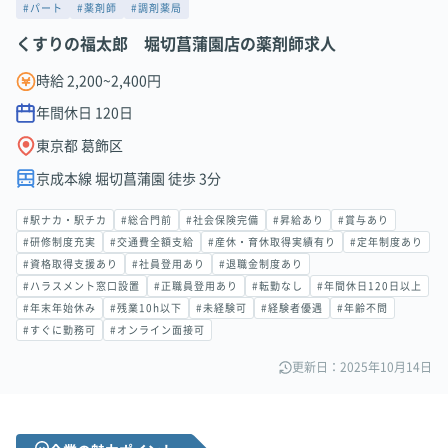
#パート
#薬剤師
#調剤薬局
くすりの福太郎 堀切菖蒲園店の薬剤師求人
時給 2,200~2,400円
年間休日
120
日
東京都 葛飾区
京成本線 堀切菖蒲園 徒歩 3分
#駅ナカ・駅チカ
#総合門前
#社会保険完備
#昇給あり
#賞与あり
#研修制度充実
#交通費全額支給
#産休・育休取得実績有り
#定年制度あり
#資格取得支援あり
#社員登用あり
#退職金制度あり
#ハラスメント窓口設置
#正職員登用あり
#転勤なし
#年間休日120日以上
#年末年始休み
#残業10h以下
#未経験可
#経験者優遇
#年齢不問
#すぐに勤務可
#オンライン面接可
更新日：2025年10月14日