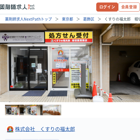
ログイン
会員登録
薬剤師求人NextPathトップ
東京都
葛飾区
くすりの福太郎 堀
株式会社 くすりの福太郎