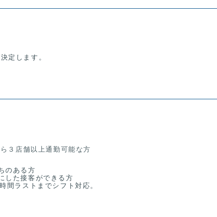
り決定します。
）
から３店舗以上通勤可能な方
ちのある方
にした接客ができる方
局時間ラストまでシフト対応。