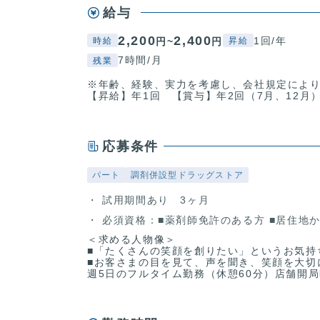
給与
2,200
2,400
1回/年
円~
円
時給
昇給
7時間/月
残業
※年齢、経験、実力を考慮し、会社規定によ
【昇給】年1回 【賞与】年2回（7月、12月
応募条件
パート
調剤併設型ドラッグストア
試用期間あり 3ヶ月
必須資格：■薬剤師免許のある方 ■居住地
＜求める人物像＞
■「たくさんの笑顔を創りたい」というお気持
■お客さまの目を見て、声を聞き、笑顔を大切
週5日のフルタイム勤務（休憩60分）店舗開