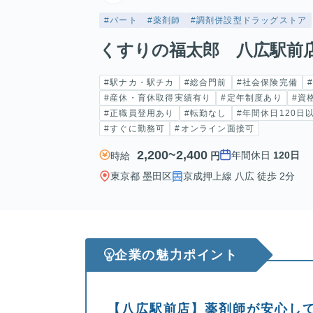
#パート
#薬剤師
#調剤併設型ドラッグストア
くすりの福太郎 八広駅前
#駅ナカ・駅チカ
#総合門前
#社会保険完備
#産休・育休取得実績有り
#定年制度あり
#資
#正職員登用あり
#転勤なし
#年間休日120日
#すぐに勤務可
#オンライン面接可
2,200~2,400
年間休日
120日
時給
円
東京都 墨田区
京成押上線 八広 徒歩 2分
企業の魅力ポイント
【八広駅前店】薬剤師が安心して働け