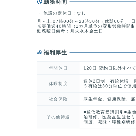
勤務時間
施設の定休日：なし
月～土:07時00分～23時30分（休憩60分）,日
※実働週40時間（1カ月単位の変形労働時間制
勤務曜日備考：月火水木金土日
福利厚生
年間休日
120日 契約日以外すべ
週休2日制 有給休暇 
休暇制度
※有給は30分単位で使
社会保険
厚生年金、健康保険、雇
■通信教育受講割引■生
その他待遇
泊研修、医薬品生涯セミ
制度、職能・職種別研修