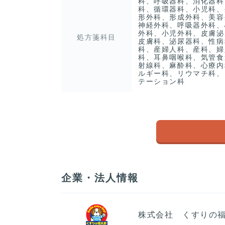
科、呼吸器科、消化器科
科、循環器科、小児科、
形外科、形成外科、美容
神経外科、呼吸器外科、
外科、小児外科、皮膚泌
処方箋科目
皮膚科、泌尿器科、性病
科、産婦人科、産科、婦
科、耳鼻咽喉科、気管食
射線科、麻酔科、心療内
ルギー科、リウマチ科、
テーション科
企業・法人情報
株式会社 くすりの