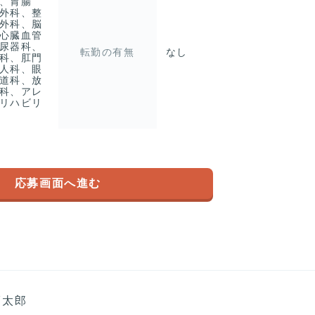
、胃腸
外科、整
外科、脳
心臓血管
尿器科、
転勤の有無
なし
科、肛門
人科、眼
道科、放
科、アレ
リハビリ
応募画面へ進む
福太郎