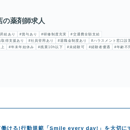
店の薬剤師求人
#昇給あり
#賞与あり
#研修制度充実
#交通費全額支給
格取得支援あり
#社員登用あり
#退職金制度あり
#ハラスメント窓口設
以上
#年末年始休み
#残業10h以下
#未経験可
#経験者優遇
#年齢不
る!行動規範「Smile every day!」を大切に