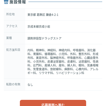
施設情報
所在地
東京都 葛飾区 鎌倉4-2-1
アクセス
京成本線京成小岩
業種
調剤併設型ドラッグストア
処方箋科目
内科、精神科、神経科、神経内科、呼吸器科、消化器
科、胃腸科、循環器科、小児科、外科、整形外科、形成
外科、美容外科、脳神経外科、呼吸器外科、心臓血管外
科、小児外科、皮膚泌尿器科、皮膚科、泌尿器科、性病
科、肛門科、産婦人科、産科、婦人科、眼科、耳鼻咽喉
科、気管食道科、放射線科、麻酔科、心療内科、アレル
ギー科、リウマチ科、リハビリテーション科
転勤の有無
なし
応募画面へ進む