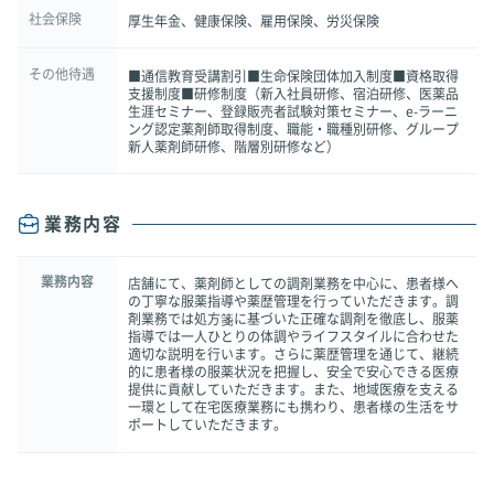
社会保険
厚生年金、健康保険、雇用保険、労災保険
その他待遇
■通信教育受講割引■生命保険団体加入制度■資格取得
支援制度■研修制度（新入社員研修、宿泊研修、医薬品
生涯セミナー、登録販売者試験対策セミナー、e-ラーニ
ング認定薬剤師取得制度、職能・職種別研修、グループ
新人薬剤師研修、階層別研修など）
業務内容
業務内容
店舗にて、薬剤師としての調剤業務を中心に、患者様へ
の丁寧な服薬指導や薬歴管理を行っていただきます。調
剤業務では処方箋に基づいた正確な調剤を徹底し、服薬
指導では一人ひとりの体調やライフスタイルに合わせた
適切な説明を行います。さらに薬歴管理を通じて、継続
的に患者様の服薬状況を把握し、安全で安心できる医療
提供に貢献していただきます。また、地域医療を支える
一環として在宅医療業務にも携わり、患者様の生活をサ
ポートしていただきます。