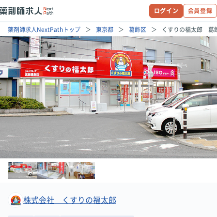
ログイン
会員登録
薬剤師求人NextPathトップ
東京都
葛飾区
くすりの福太郎 葛
株式会社 くすりの福太郎