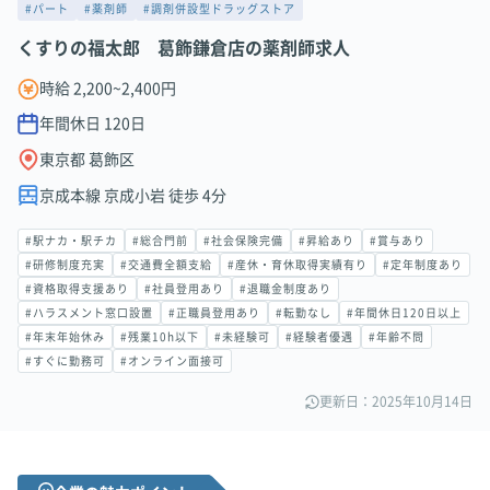
#パート
#薬剤師
#調剤併設型ドラッグストア
くすりの福太郎 葛飾鎌倉店の薬剤師求人
時給 2,200~2,400円
年間休日
120
日
東京都 葛飾区
京成本線 京成小岩 徒歩 4分
#駅ナカ・駅チカ
#総合門前
#社会保険完備
#昇給あり
#賞与あり
#研修制度充実
#交通費全額支給
#産休・育休取得実績有り
#定年制度あり
#資格取得支援あり
#社員登用あり
#退職金制度あり
#ハラスメント窓口設置
#正職員登用あり
#転勤なし
#年間休日120日以上
#年末年始休み
#残業10h以下
#未経験可
#経験者優遇
#年齢不問
#すぐに勤務可
#オンライン面接可
更新日：2025年10月14日