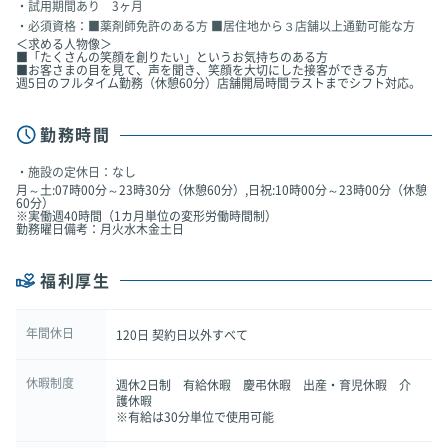
試用期間あり 3ヶ月
必須資格：■薬剤師免許のある方 ■居住地から３店舗以上通勤可能な方
＜求める人物像＞
■「たくさんの笑顔を創りたい」というお気持ちのある方
■お客さまの目を見て、声を聞き、笑顔を大切にした接客ができる方
週5日のフルタイム勤務（休憩60分）店舗開局時間ラストまでシフト対応。
勤務時間
施設の定休日：なし
月～土:07時00分～23時30分（休憩60分）,日祝:10時00分～23時00分（休憩
60分）
※実働週40時間（1カ月単位の変形労働時間制）
勤務曜日備考：月火水木金土日
福利厚生
年間休日
120日 契約日以外すべて
休暇制度
週休2日制 有給休暇 慶弔休暇 出産・育児休暇 介
護休暇
※有給は30分単位で使用可能