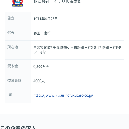
株式会社 くすりの福太郎
設立
1971年4月23日
代表
春田 康行
所在地
〒273-0107 千葉県鎌ケ谷市新鎌ヶ谷2-8-17 新鎌ヶ谷Fタ
ワー8階
資本金
9,800万円
従業員数
4000人
URL
https://www.kusurinofukutaro.co.jp/
この企業の求人