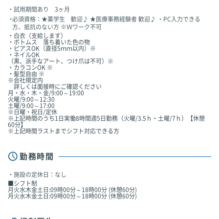
試用期間あり 3ヶ月
必須資格：★薬学生 歓迎♪ ★医療事務経験者 歓迎♪ ・PC入力できる
方、抵抗のない方 ※Ｗワーク不可
・白衣（支給します）
・ボトムス 落ち着いた色の物
・ピアスOK（直径5ｍｍ以内）※
・ネイルOK
（黒、派手なアート、つけ爪は不可）※
・カラコンOK ※
・髪型自由 ※
※会社規定内
詳しくは面接時にご確認ください
月・水・木・金/9:00～19:00
火曜/9:00～12:30
土曜/9:00～17:00
※日曜・祝日/定休
※上記時間のうち1日実働8時間週5日勤務（火曜/3.5ｈ・土曜/7ｈ）【休憩
60分】
※上記時間ラストまでシフト対応できる方
勤務時間
施設の定休日：なし
■シフト制
月火水木金土日:09時00分～18時00分 (休憩60分)
月火水木金土日:09時00分～18時00分 (休憩60分)