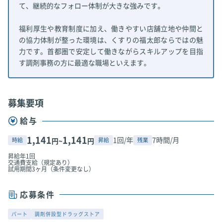
て、継続的なフォロー体制が大きな強みです。
福利厚生や教育制度に加え、働きやすい店舗立地や仲間と
の協力体制が整った環境は、くすりの福太郎ならではの魅
力です。首都圏で安定して働きながらスキルアップを目指
す調剤事務の方に最適な職場といえます。
募集要項
給与
1,141
1,141
1回/年
7時間/月
時給
昇給
残業
円~
円
昇給年1回
交通費支給（規定あり）
試用期間3ヶ月（条件変更なし）
応募条件
パート
調剤併設型ドラッグストア