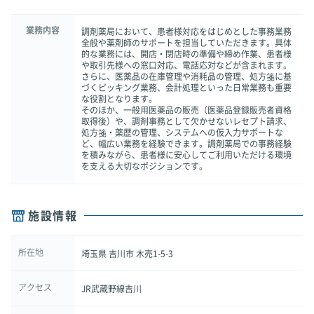
業務内容
調剤薬局において、患者様対応をはじめとした事務業務
全般や薬剤師のサポートを担当していただきます。具体
的な業務には、開店・閉店時の準備や締め作業、患者様
や取引先様への窓口対応、電話応対などが含まれます。
さらに、医薬品の在庫管理や消耗品の管理、処方箋に基
づくピッキング業務、会計処理といった日常業務も重要
な役割となります。
そのほか、一般用医薬品の販売（医薬品登録販売者資格
取得後）や、調剤事務として欠かせないレセプト請求、
処方箋・薬歴の管理、システムへの仮入力サポートな
ど、幅広い業務を経験できます。調剤薬局での事務経験
を積みながら、患者様に安心してご利用いただける環境
を支える大切なポジションです。
施設情報
所在地
埼玉県 吉川市 木売1-5-3
アクセス
JR武蔵野線吉川