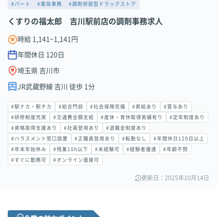
#パート
#薬局事務
#調剤併設型ドラッグストア
くすりの福太郎 吉川駅前店の調剤事務求人
時給 1,141~1,141円
年間休日
120
日
埼玉県 吉川市
JR武蔵野線 吉川 徒歩 1分
#駅ナカ・駅チカ
#総合門前
#社会保険完備
#昇給あり
#賞与あり
#研修制度充実
#交通費全額支給
#産休・育休取得実績有り
#定年制度あり
#資格取得支援あり
#社員登用あり
#退職金制度あり
#ハラスメント窓口設置
#正職員登用あり
#転勤なし
#年間休日120日以上
#年末年始休み
#残業10h以下
#未経験可
#経験者優遇
#年齢不問
#すぐに勤務可
#オンライン面接可
更新日：2025年10月14日