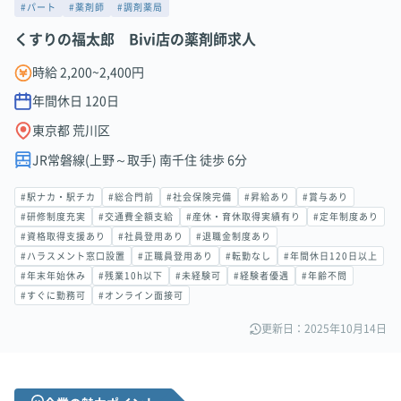
#パート
#薬剤師
#調剤薬局
くすりの福太郎 Bivi店の薬剤師求人
時給 2,200~2,400円
年間休日
120
日
東京都 荒川区
JR常磐線(上野～取手) 南千住 徒歩 6分
#駅ナカ・駅チカ
#総合門前
#社会保険完備
#昇給あり
#賞与あり
#研修制度充実
#交通費全額支給
#産休・育休取得実績有り
#定年制度あり
#資格取得支援あり
#社員登用あり
#退職金制度あり
#ハラスメント窓口設置
#正職員登用あり
#転勤なし
#年間休日120日以上
#年末年始休み
#残業10h以下
#未経験可
#経験者優遇
#年齢不問
#すぐに勤務可
#オンライン面接可
更新日：2025年10月14日