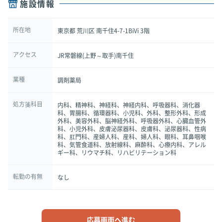
施設情報
所在地
東京都 荒川区 南千住4-7-1BiVi 3階
アクセス
JR常磐線(上野～取手)南千住
業種
調剤薬局
処方箋科目
内科、精神科、神経科、神経内科、呼吸器科、消化器
科、胃腸科、循環器科、小児科、外科、整形外科、形成
外科、美容外科、脳神経外科、呼吸器外科、心臓血管外
科、小児外科、皮膚泌尿器科、皮膚科、泌尿器科、性病
科、肛門科、産婦人科、産科、婦人科、眼科、耳鼻咽喉
科、気管食道科、放射線科、麻酔科、心療内科、アレル
ギー科、リウマチ科、リハビリテーション科
転勤の有無
なし
応募画面へ進む