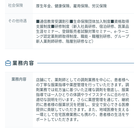
社会保険
厚生年金、健康保険、雇用保険、労災保険
その他待遇
■通信教育受講割引■生命保険団体加入制度■資格取得
支援制度■研修制度（新入社員研修、宿泊研修、医薬品
生涯セミナー、登録販売者試験対策セミナー、e-ラーニ
ング認定薬剤師取得制度、職能・職種別研修、グループ
新人薬剤師研修、階層別研修など）
業務内容
業務内容
店舗にて、薬剤師としての調剤業務を中心に、患者様へ
の丁寧な服薬指導や薬歴管理を行っていただきます。調
剤業務では処方箋に基づいた正確な調剤を徹底し、服薬
指導では一人ひとりの体調やライフスタイルに合わせた
適切な説明を行います。さらに薬歴管理を通じて、継続
的に患者様の服薬状況を把握し、安全で安心できる医療
提供に貢献していただきます。また、地域医療を支える
一環として在宅医療業務にも携わり、患者様の生活をサ
ポートしていただきます。