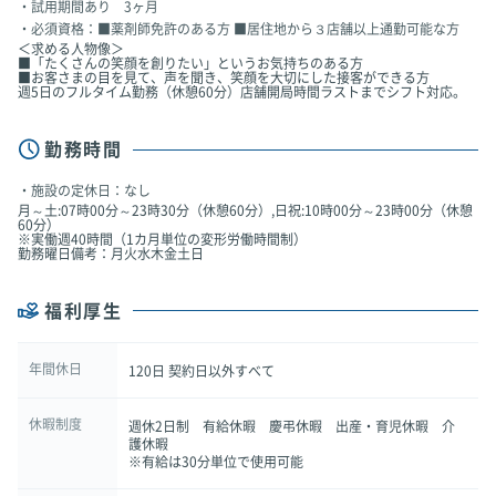
試用期間あり 3ヶ月
必須資格：■薬剤師免許のある方 ■居住地から３店舗以上通勤可能な方
＜求める人物像＞
■「たくさんの笑顔を創りたい」というお気持ちのある方
■お客さまの目を見て、声を聞き、笑顔を大切にした接客ができる方
週5日のフルタイム勤務（休憩60分）店舗開局時間ラストまでシフト対応。
勤務時間
施設の定休日：なし
月～土:07時00分～23時30分（休憩60分）,日祝:10時00分～23時00分（休憩
60分）
※実働週40時間（1カ月単位の変形労働時間制）
勤務曜日備考：月火水木金土日
福利厚生
年間休日
120日 契約日以外すべて
休暇制度
週休2日制 有給休暇 慶弔休暇 出産・育児休暇 介
護休暇
※有給は30分単位で使用可能