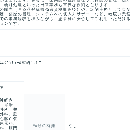
、会計処理といった日常業務も重要な役割となります。
の販売（医薬品登録販売者資格取得後）や、調剤事務として欠
箋・薬歴の管理、システムへの仮入力サポートなど、幅広い業
での事務経験を積みながら、患者様に安心してご利用いただけ
ョンです。
4ｸﾗﾝﾃｭｰﾙ峯崎1-1F
ア
神経内
、胃腸
外科、整
外科、脳
心臓血管
尿器科、
転勤の有無
なし
科、肛門