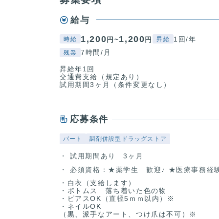
給与
1,200
1,200
1回/年
円~
円
時給
昇給
7時間/月
残業
昇給年1回
交通費支給（規定あり）
試用期間3ヶ月（条件変更なし）
応募条件
パート
調剤併設型ドラッグストア
試用期間あり 3ヶ月
必須資格：★薬学生 歓迎♪ ★医療事務経験
・白衣（支給します）
・ボトムス 落ち着いた色の物
・ピアスOK（直径5ｍｍ以内）※
・ネイルOK
（黒、派手なアート、つけ爪は不可）※