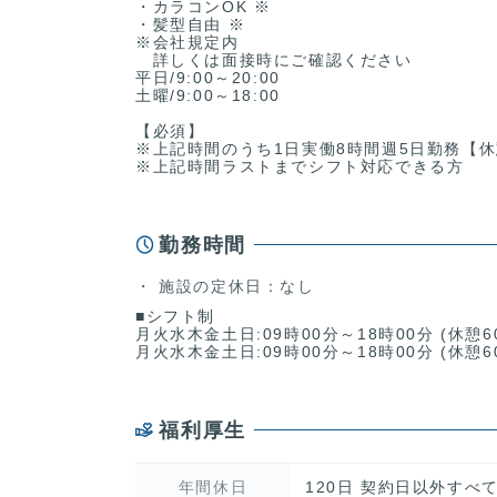
・カラコンOK ※
・髪型自由 ※
※会社規定内
詳しくは面接時にご確認ください
平日/9:00～20:00
土曜/9:00～18:00
【必須】
※上記時間のうち1日実働8時間週5日勤務【休
※上記時間ラストまでシフト対応できる方
勤務時間
施設の定休日：なし
■シフト制
月火水木金土日:09時00分～18時00分 (休憩6
月火水木金土日:09時00分～18時00分 (休憩6
福利厚生
年間休日
120日 契約日以外すべ