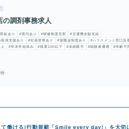
ア
店の調剤事務求人
#昇給あり
#賞与あり
#研修制度充実
#交通費全額支給
格取得支援あり
#社員登用あり
#退職金制度あり
#ハラスメント窓口設
以上
#年末年始休み
#残業10h以下
#未経験可
#経験者優遇
#年齢不
3分
ける!行動規範「Smile every day!」を大切