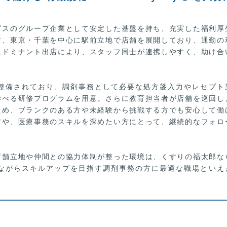
グスのグループ企業として安定した基盤を持ち、充実した福利厚
ア、東京・千葉を中心に駅前立地で店舗を展開しており、通勤の
たドミナント出店により、スタッフ同士が連携しやすく、助け合
整備されており、調剤事務として必要な処方箋入力やレセプト
学べる研修プログラムを用意。さらに教育担当者が店舗を巡回し
ため、ブランクのある方や未経験から挑戦する方でも安心して働
方や、医療事務のスキルを深めたい方にとって、継続的なフォロ
店舗立地や仲間との協力体制が整った環境は、くすりの福太郎な
ながらスキルアップを目指す調剤事務の方に最適な職場といえ