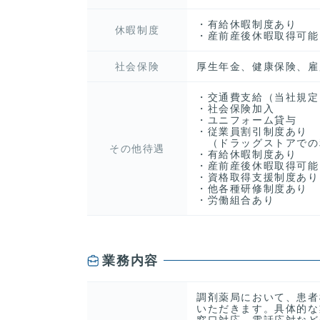
・有給休暇制度あり
休暇制度
・産前産後休暇取得可能
社会保険
厚生年金、健康保険、雇
・交通費支給（当社規定
・社会保険加入
・ユニフォーム貸与
・従業員割引制度あり
（ドラッグストアでの
その他待遇
・有給休暇制度あり
・産前産後休暇取得可能
・資格取得支援制度あり
・他各種研修制度あり
・労働組合あり
業務内容
調剤薬局において、患者
いただきます。具体的な
窓口対応、電話応対など