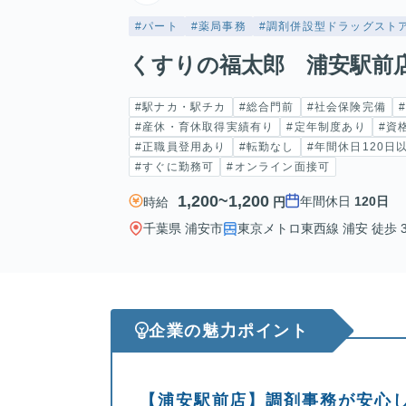
#パート
#薬局事務
#調剤併設型ドラッグスト
くすりの福太郎 浦安駅前
#駅ナカ・駅チカ
#総合門前
#社会保険完備
#産休・育休取得実績有り
#定年制度あり
#資
#正職員登用あり
#転勤なし
#年間休日120日
#すぐに勤務可
#オンライン面接可
1,200~1,200
年間休日
120日
時給
円
千葉県 浦安市
東京メトロ東西線 浦安 徒歩 
企業の魅力ポイント
【浦安駅前店】調剤事務が安心して働