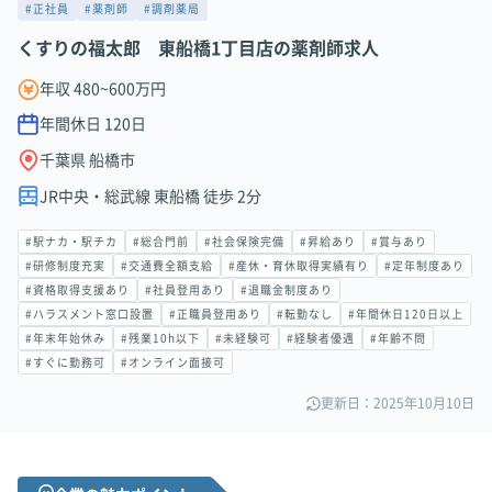
#正社員
#薬剤師
#調剤薬局
くすりの福太郎 東船橋1丁目店の薬剤師求人
年収 480~600万円
年間休日
120
日
千葉県 船橋市
JR中央・総武線 東船橋 徒歩 2分
#駅ナカ・駅チカ
#総合門前
#社会保険完備
#昇給あり
#賞与あり
#研修制度充実
#交通費全額支給
#産休・育休取得実績有り
#定年制度あり
#資格取得支援あり
#社員登用あり
#退職金制度あり
#ハラスメント窓口設置
#正職員登用あり
#転勤なし
#年間休日120日以上
#年末年始休み
#残業10h以下
#未経験可
#経験者優遇
#年齢不問
#すぐに勤務可
#オンライン面接可
更新日：2025年10月10日