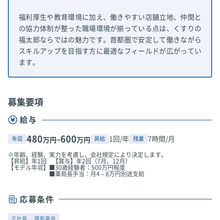
福利厚生や教育環境に加え、働きやすい店舗立地、仲間と
の協力体制が整った職場環境が揃っている点は、くすりの
福太郎ならではの魅力です。首都圏で安定して働きながら
スキルアップを目指す方に最適なフィールドが広がってい
ます。
募集要項
給与
480
600
1回/年
7時間/月
年収
昇給
残業
万円~
万円
※年齢、経験、実力を考慮し、会社規定により決定します。
【昇給】年1回 【賞与】年2回（7月、12月）
【モデル年収】■30歳経験者：500万円程度
■薬局長手当：月4～8万円別途支給
応募条件
正社員
調剤薬局