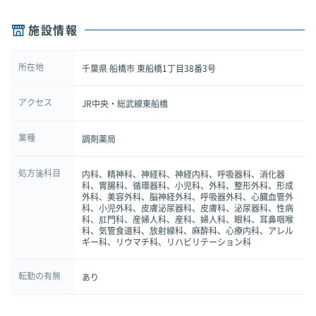
施設情報
所在地
千葉県 船橋市 東船橋1丁目38番3号
アクセス
JR中央・総武線東船橋
業種
調剤薬局
処方箋科目
内科、精神科、神経科、神経内科、呼吸器科、消化器
科、胃腸科、循環器科、小児科、外科、整形外科、形成
外科、美容外科、脳神経外科、呼吸器外科、心臓血管外
科、小児外科、皮膚泌尿器科、皮膚科、泌尿器科、性病
科、肛門科、産婦人科、産科、婦人科、眼科、耳鼻咽喉
科、気管食道科、放射線科、麻酔科、心療内科、アレル
ギー科、リウマチ科、リハビリテーション科
転勤の有無
あり