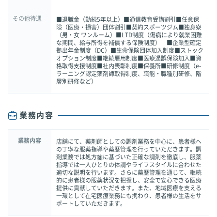
その他待遇
■退職金（勤続5年以上）■通信教育受講割引■任意保
険（医療・損害）団体割引■契約スポーツジム■独身寮
（男・女 ワンルーム）■LTD制度（傷病により就業困難
な期間、給与所得を補償する保険制度） ■企業型確定
拠出年金制度（DC）■生命保険団体加入制度■ストック
オプション制度■継続雇用制度■医療過誤保険加入■資
格取得支援制度■社内表彰制度■保養所■研修制度（e-
ラーニング認定薬剤師取得制度、職能・職種別研修、階
層別研修など）
業務内容
業務内容
店舗にて、薬剤師としての調剤業務を中心に、患者様へ
の丁寧な服薬指導や薬歴管理を行っていただきます。調
剤業務では処方箋に基づいた正確な調剤を徹底し、服薬
指導では一人ひとりの体調やライフスタイルに合わせた
適切な説明を行います。さらに薬歴管理を通じて、継続
的に患者様の服薬状況を把握し、安全で安心できる医療
提供に貢献していただきます。また、地域医療を支える
一環として在宅医療業務にも携わり、患者様の生活をサ
ポートしていただきます。