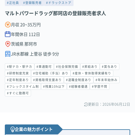
#正社員
#登録販売者
#ドラックストア
マルトパワードラッグ那珂店の登録販売者求人
月収 20~35万円
年間休日
112
日
茨城県 那珂市
JR水郡線 上菅谷 徒歩 9分
#駅ナカ・駅チカ
#車通勤可
#社会保険完備
#昇給あり
#賞与あり
#研修制度充実
#住宅補助（手当）あり
#産休・育休取得実績有り
#定年制度あり
#資格取得支援あり
#退職金制度あり
#年末年始休み
#フレックスタイム制
#残業10h以下
#経験者優遇
#学歴不問
#すぐに勤務可
更新日：2026年06月12日
企業の魅力ポイント