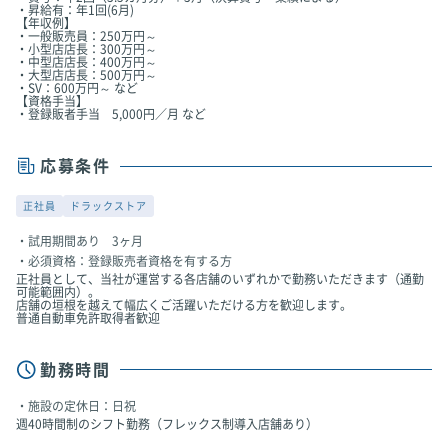
・昇給有：年1回(6月)
【年収例】
・一般販売員：250万円～
・小型店店長：300万円～
・中型店店長：400万円～
・大型店店長：500万円～
・SV：600万円～ など
【資格手当】
・登録販者手当 5,000円／月 など
応募条件
正社員
ドラックストア
試用期間あり 3ヶ月
必須資格：登録販売者資格を有する方
正社員として、当社が運営する各店舗のいずれかで勤務いただきます（通勤
可能範囲内）。
店舗の垣根を越えて幅広くご活躍いただける方を歓迎します。
普通自動車免許取得者歓迎
勤務時間
施設の定休日：日祝
週40時間制のシフト勤務（フレックス制導入店舗あり）