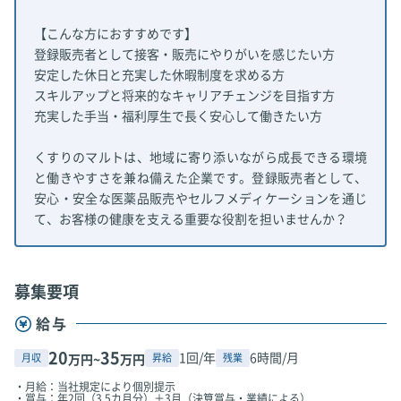
【こんな方におすすめです】
登録販売者として接客・販売にやりがいを感じたい方
安定した休日と充実した休暇制度を求める方
スキルアップと将来的なキャリアチェンジを目指す方
充実した手当・福利厚生で長く安心して働きたい方
くすりのマルトは、地域に寄り添いながら成長できる環境
と働きやすさを兼ね備えた企業です。登録販売者として、
安心・安全な医薬品販売やセルフメディケーションを通じ
て、お客様の健康を支える重要な役割を担いませんか？
募集要項
給与
20
35
1回/年
6時間/月
月収
昇給
残業
万円~
万円
・月給：当社規定により個別提示
・賞与：年2回（3.5カ月分）＋3月（決算賞与・業績による）