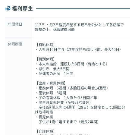
福利厚生
年間休日
112日 ・月2日程度希望する曜日を公休として各店舗で
調整の上、休暇取得可能
休暇制度
【有給休暇】
・入社時10日付与（次年度持ち越し可能、最大40日）
【特別休暇】
・本人の結婚 連続した3日間（有給とする）
・忌引き 最大5日間
・配偶者の出産 1日間
【出産・育児休暇】
・産前休暇 6週間（多胎妊娠の場合14週間）
・産後休暇 8週間
・子の看護休暇 1人あたり5日間／年
・出生時育児休業（産後パパ育休）
産後8週間以内に4週間（28日）を限度として2回に分
け取得可能
・育児休業
子供が1歳に達するまで（最長2年間）
【介護休暇】