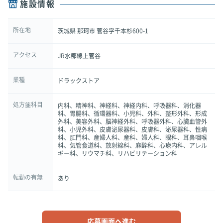
施設情報
所在地
茨城県 那珂市 菅谷字千本杉600-1
アクセス
JR水郡線上菅谷
業種
ドラックストア
処方箋科目
内科、精神科、神経科、神経内科、呼吸器科、消化器
科、胃腸科、循環器科、小児科、外科、整形外科、形成
外科、美容外科、脳神経外科、呼吸器外科、心臓血管外
科、小児外科、皮膚泌尿器科、皮膚科、泌尿器科、性病
科、肛門科、産婦人科、産科、婦人科、眼科、耳鼻咽喉
科、気管食道科、放射線科、麻酔科、心療内科、アレル
ギー科、リウマチ科、リハビリテーション科
転勤の有無
あり
応募画面へ進む