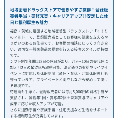
地域密着ドラッグストアで働きやすさ抜群！登録販
売者手当・研修充実・キャリアアップ◎安定した休
日と福利厚生も魅力
福島・茨城に展開する地域密着型ドラッグストア「くすり
のマルト」で、登録販売者としてお客様の健康を支えるや
りがいのあるお仕事です。お客様の相談にじっくり向き合
い、適切な一般医薬品の提案を行える接客スタイルが特徴
です。
シフト制で年間112日の休日があり、月9～10日の交代休に
加え月2日の希望休も取得可能。法定通りの有給やライフイ
ベントに対応した休暇制度（産休・育休・介護休暇等）も
整っています。プライベートと両立しながら安心して働け
る環境です。
待遇面も手厚く、登録販売者には毎月5,000円の資格手当が
支給され、昇給年1回・賞与年2回＋決算賞与でキャリアや
成果に応じた収入アップが可能。
さらに通勤手当や家族手当・住宅支援など生活をサポート
する福利厚生が充実しています。