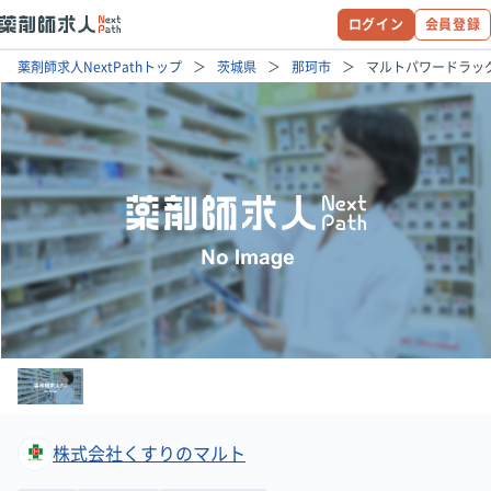
ログイン
会員登録
薬剤師求人NextPathトップ
茨城県
那珂市
マルトパワードラッ
株式会社くすりのマルト