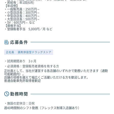
・昇給有：年1回(6月)
【年収例】
・一般販売員：250万円～
・小型店店長：300万円～
・中型店店長：400万円～
・大型店店長：500万円～
・SV：600万円～ など
【資格手当】
・登録販者手当 5,000円／月 など
応募条件
正社員
調剤併設型ドラッグストア
試用期間あり 3ヶ月
必須資格：登録販売者資格を有する方
正社員として、当社が運営する各店舗のいずれかで勤務いただきます（通勤
可能範囲内）。
店舗の垣根を越えて幅広くご活躍いただける方を歓迎します。
普通自動車免許取得者歓迎
勤務時間
施設の定休日：日祝
週40時間制のシフト勤務（フレックス制導入店舗あり）