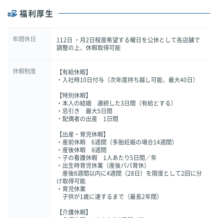
福利厚生
年間休日
112日 ・月2日程度希望する曜日を公休として各店舗で
調整の上、休暇取得可能
休暇制度
【有給休暇】
・入社時10日付与（次年度持ち越し可能、最大40日）
【特別休暇】
・本人の結婚 連続した3日間（有給とする）
・忌引き 最大5日間
・配偶者の出産 1日間
【出産・育児休暇】
・産前休暇 6週間（多胎妊娠の場合14週間）
・産後休暇 8週間
・子の看護休暇 1人あたり5日間／年
・出生時育児休業（産後パパ育休）
産後8週間以内に4週間（28日）を限度として2回に分
け取得可能
・育児休業
子供が1歳に達するまで（最長2年間）
【介護休暇】