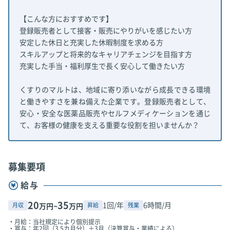
【こんな方におすすめです】
登録販売者として接客・販売にやりがいを感じたい方
安定した休日と充実した休暇制度を求める方
スキルアップと将来的なキャリアチェンジを目指す方
充実した手当・福利厚生で長く安心して働きたい方
くすりのマルトは、地域に寄り添いながら成長できる環境
と働きやすさを兼ね備えた企業です。登録販売者として、
安心・安全な医薬品販売やセルフメディケーションを通じ
て、お客様の健康を支える重要な役割を担いませんか？
募集要項
給与
20
35
1回/年
6時間/月
月収
昇給
残業
万円~
万円
・月給：当社規定により個別提示
・賞与：年2回（3.5カ月分）＋3月（決算賞与・業績による）