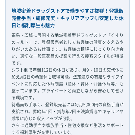
地域密着ドラッグストアで働きやすさ抜群！登録販
売者手当・研修充実・キャリアアップ◎安定した休
日と福利厚生も魅力
福島・茨城に展開する地域密着型ドラッグストア「くすり
のマルト」で、登録販売者としてお客様の健康を支えるや
りがいのあるお仕事です。お客様の相談にじっくり向き合
い、適切な一般医薬品の提案を行える接客スタイルが特徴
です。
シフト制で年間112日の休日があり、月9～10日の交代休に
加え月2日の希望休も取得可能。法定通りの有給やライフイ
ベントに対応した休暇制度（産休・育休・介護休暇等）も
整っています。プライベートと両立しながら安心して働け
る環境です。
待遇面も手厚く、登録販売者には毎月5,000円の資格手当が
支給され、昇給年1回・賞与年2回＋決算賞与でキャリアや
成果に応じた収入アップが可能。
さらに通勤手当や家族手当・住宅支援など生活をサポート
する福利厚生が充実しています。