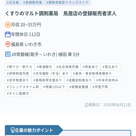
#正社員
#登録販売者
#調剤併設型ドラッグストア
くすりのマルト調剤薬局 鳥居店の登録販売者求人
月収 20~35万円
年間休日
112
日
福島県 いわき市
JR常磐線(取手～いわき) 植田 車 5分
#駅ナカ・駅チカ
#車通勤可
#社会保険完備
#昇給あり
#賞与あり
#研修制度充実
#住宅補助（手当）あり
#産休・育休取得実績有り
#定年制度あり
#資格取得支援あり
#退職金制度あり
#年末年始休み
#フレックスタイム制
#残業10h以下
#経験者優遇
#学歴不問
#すぐに勤務可
更新日：2026年06月12日
企業の魅力ポイント