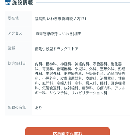
施設情報
所在地
福島県 いわき市 錦町綾ノ内121
アクセス
JR常磐線(取手～いわき)植田
業種
調剤併設型ドラッグストア
処方箋科目
内科、精神科、神経科、神経内科、呼吸器科、消化器
科、胃腸科、循環器科、小児科、外科、整形外科、形成
外科、美容外科、脳神経外科、呼吸器外科、心臓血管外
科、小児外科、皮膚泌尿器科、皮膚科、泌尿器科、性病
科、肛門科、産婦人科、産科、婦人科、眼科、耳鼻咽喉
科、気管食道科、放射線科、麻酔科、心療内科、アレル
ギー科、リウマチ科、リハビリテーション科
転勤の有無
あり
応募画面へ進む