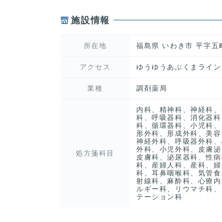
施設情報
所在地
福島県 いわき市 平字五町
アクセス
ゆうゆうあぶくまライン
業種
調剤薬局
内科、精神科、神経科、
科、呼吸器科、消化器科
科、循環器科、小児科、
形外科、形成外科、美容
神経外科、呼吸器外科、
外科、小児外科、皮膚泌
処方箋科目
皮膚科、泌尿器科、性病
科、産婦人科、産科、婦
科、耳鼻咽喉科、気管食
射線科、麻酔科、心療内
ルギー科、リウマチ科、
テーション科