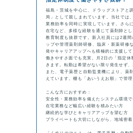
福島・茨城を中心に、ドラッグストアと
局」として親しまれています。当社では
業務効率を同時に実現しています。さら
在宅など、多様な経験を通じて薬剤師とし
教育制度も抜群です。新入社員には2週間
ップや管理薬剤師研修、臨床・新薬研修
発やキャリアアップへも積極的に支援して
働きやすさ面でも充実。月2日の「指定休
きます。転勤は希望がない限り発生せず、
また、電子薬歴と自動監査機により、薬
えています。棚も「あいうえお順」で管理
こんな方におすすめ：
安全性・業務効率を備えたシステム環境で
在宅業務など幅広い経験を積みたい方
継続的な学びとキャリアアップを望む方
プライベートも大切にしながら、地域密着
「くすりのマルト」は、電子薬歴・自動