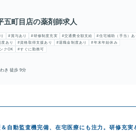
平五町目店の薬剤師求人
あり
#賞与あり
#研修制度充実
#交通費全額支給
#住宅補助（手当）あ
制度あり
#資格取得支援あり
#退職金制度あり
#年末年始休み
ンクOK
#すぐに勤務可
き 徒歩 9分
歴＆自動監査機完備、在宅医療にも注力。研修充実