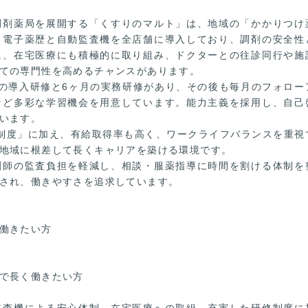
調剤薬局を展開する「くすりのマルト」は、地域の「かかりつけ
、電子薬歴と自動監査機を全店舗に導入しており、調剤の安全性
に、在宅医療にも積極的に取り組み、ドクターとの往診同行や施
ての専門性を高めるチャンスがあります。
の導入研修と6ヶ月の実務研修があり、その後も毎月のフォロー
など多彩な学習機会を用意しています。能力主義を採用し、自己
います。
制度」に加え、有給取得率も高く、ワークライフバランスを重視
地域に根差して長くキャリアを築ける環境です。
剤師の監査負担を軽減し、相談・服薬指導に時間を割ける体制を
され、働きやすさを追求しています。
働きたい方
で長く働きたい方
監査機による安心体制、在宅医療への取組、充実した研修制度に