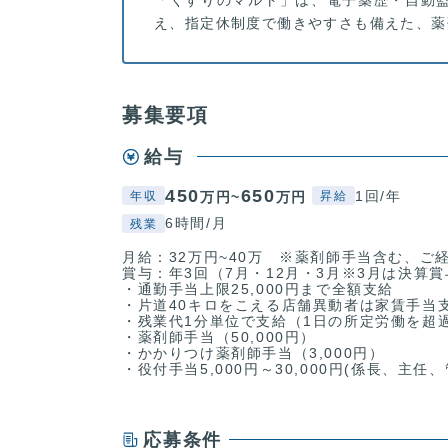
え、指定休制度で働きやすさも備えた、薬
募集要項
給与
450
650
1回/年
万円~
万円
年収
昇給
6時間/月
残業
月給：32万円~40万 ※薬剤師手当含む、ご
賞与：年3回（7月・12月・3月※3月は決算
・通勤手当上限25,000円まで全額支給
・片道40キロをこえる店舗異動者は家賃手当
・残業代1分単位で支給（1日の所定労働を超
・薬剤師手当（50,000円）
・かかりつけ薬剤師手当（3,000円）
・役付手当5,000円～30,000円(係長、主
応募条件