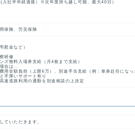
日(入社半年経過後）※次年度持ち越し可能、最大40日）
用保険、労災保険
弔慰金など）
察研修
ンズ無料入場券支給（月4枚まで支給）
場合は…
費用全額負担（上限6万）、別途手当支給（例：単身赴任になっ
と手厚いサポート有り
高速道路利用の通勤を別途相談の上決定
していただきます。