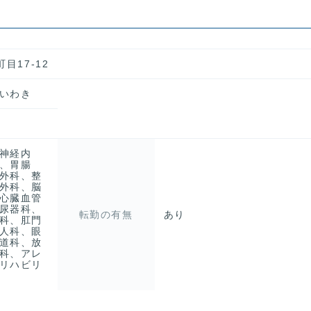
目17-12
いわき
神経内
、胃腸
外科、整
外科、脳
心臓血管
尿器科、
転勤の有無
あり
科、肛門
人科、眼
道科、放
科、アレ
リハビリ