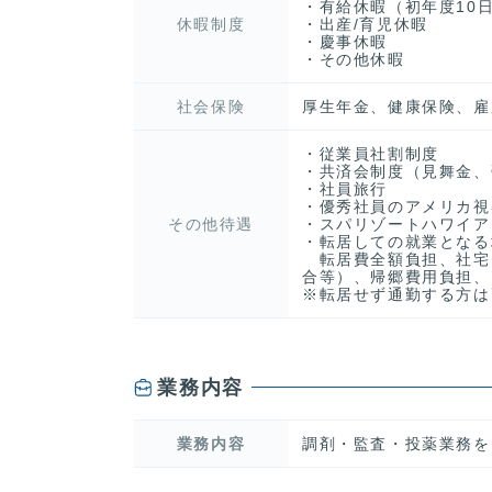
・有給休暇（初年度10
休暇制度
・出産/育児休暇
・慶事休暇
・その他休暇
社会保険
厚生年金、健康保険、雇
・従業員社割制度
・共済会制度（見舞金、
・社員旅行
・優秀社員のアメリカ視
その他待遇
・スパリゾートハワイア
・転居しての就業となる
転居費全額負担、社宅
合等）、帰郷費用負担、
※転居せず通勤する方は
業務内容
業務内容
調剤・監査・投薬業務を