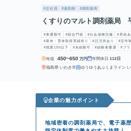
#正社員
#薬剤師
#調剤薬局
くすりのマルト調剤薬局 
#車通勤可
#総合門前
#社会保険完備
#昇給
#産休・育休取得実績有り
#託児所あり
#定年
#残業10h以下
#未経験可
#経験者優遇
#ブラ
450~650
年間休日
112日
年収
万円
福島県 いわき市
ゆうゆうあぶくまライン いわ
企業の魅力ポイント
地域密着の調剤薬局で、電子薬
指定休制度で働きやすさ抜群！