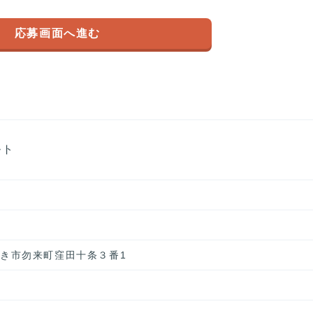
応募画面へ進む
ルト
いわき市勿来町窪田十条３番1