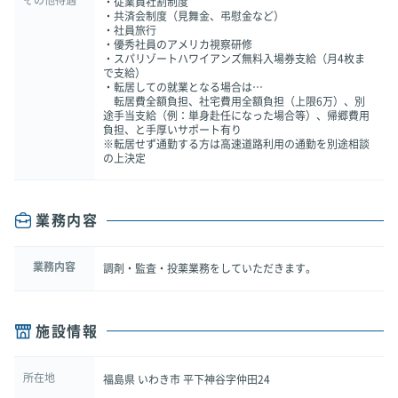
・従業員社割制度
・共済会制度（見舞金、弔慰金など）
・社員旅行
・優秀社員のアメリカ視察研修
・スパリゾートハワイアンズ無料入場券支給（月4枚ま
で支給）
・転居しての就業となる場合は…
転居費全額負担、社宅費用全額負担（上限6万）、別
途手当支給（例：単身赴任になった場合等）、帰郷費用
負担、と手厚いサポート有り
※転居せず通勤する方は高速道路利用の通勤を別途相談
の上決定
業務内容
業務内容
調剤・監査・投薬業務をしていただきます。
施設情報
所在地
福島県 いわき市 平下神谷字仲田24