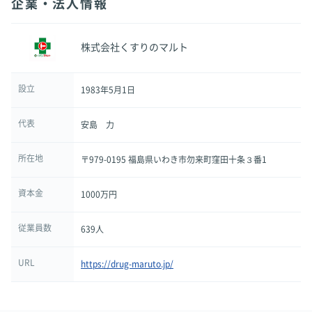
企業・法人情報
株式会社くすりのマルト
設立
1983年5月1日
代表
安島 力
所在地
〒979-0195 福島県いわき市勿来町窪田十条３番1
資本金
1000万円
従業員数
639人
URL
https://drug-maruto.jp/