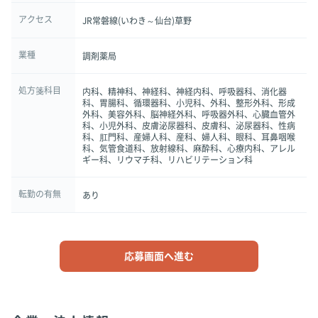
アクセス
JR常磐線(いわき～仙台)草野
業種
調剤薬局
処方箋科目
内科、精神科、神経科、神経内科、呼吸器科、消化器
科、胃腸科、循環器科、小児科、外科、整形外科、形成
外科、美容外科、脳神経外科、呼吸器外科、心臓血管外
科、小児外科、皮膚泌尿器科、皮膚科、泌尿器科、性病
科、肛門科、産婦人科、産科、婦人科、眼科、耳鼻咽喉
科、気管食道科、放射線科、麻酔科、心療内科、アレル
ギー科、リウマチ科、リハビリテーション科
転勤の有無
あり
応募画面へ進む