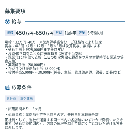
募集要項
給与
450
650
1回/年
6時間/月
年収
昇給
残業
万円~
万円
月給：32万円~40万 ※薬剤師手当含む、ご経験等により決定
賞与：年3回（7月・12月・3月※3月は決算賞与、業績による
・通勤手当上限25,000円まで全額支給
・片道40キロをこえる店舗異動者は家賃手当支給
・残業代1分単位で支給（1日の所定労働を超過かつ月の労働時間を超過の場
合支給）
・薬剤師手当（50,000円）
・かかりつけ薬剤師手当（3,000円）
・役付手当5,000円～30,000円(係長、主任、管理薬剤師、課長、部長)など
応募条件
正社員
調剤薬局
試用期間あり 3ヶ月
必須資格：薬剤師免許をお持ちの方、普通自動車運転免許
正社員として、当社が運営する同一市内の各店舗のいずれかで勤務いただき
ます（通勤可能範囲内）。店舗の垣根を越えて幅広くご活躍いただける方を
歓迎します。