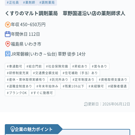
#正社員
#薬剤師
#調剤薬局
くすりのマルト調剤薬局 草野国道沿い店の薬剤師求人
年収 450~650万円
年間休日
112
日
福島県 いわき市
JR常磐線(いわき～仙台) 草野 徒歩 14分
#車通勤可
#総合門前
#社会保険完備
#昇給あり
#賞与あり
#研修制度充実
#交通費全額支給
#住宅補助（手当）あり
#産休・育休取得実績有り
#託児所あり
#定年制度あり
#資格取得支援あり
#退職金制度あり
#年末年始休み
#残業10h以下
#未経験可
#経験者優遇
#ブランクOK
#すぐに勤務可
更新日：2026年06月12日
企業の魅力ポイント