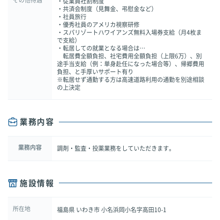
・従業員社割制度
・共済会制度（見舞金、弔慰金など）
・社員旅行
・優秀社員のアメリカ視察研修
・スパリゾートハワイアンズ無料入場券支給（月4枚ま
で支給）
・転居しての就業となる場合は…
転居費全額負担、社宅費用全額負担（上限6万）、別
途手当支給（例：単身赴任になった場合等）、帰郷費用
負担、と手厚いサポート有り
※転居せず通勤する方は高速道路利用の通勤を別途相談
の上決定
業務内容
業務内容
調剤・監査・投薬業務をしていただきます。
施設情報
所在地
福島県 いわき市 小名浜岡小名字高田10-1