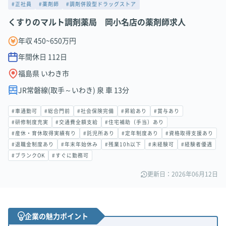
#正社員
#薬剤師
#調剤併設型ドラッグストア
くすりのマルト調剤薬局 岡小名店の薬剤師求人
年収 450~650万円
年間休日
112
日
福島県 いわき市
JR常磐線(取手～いわき) 泉 車 13分
#車通勤可
#総合門前
#社会保険完備
#昇給あり
#賞与あり
#研修制度充実
#交通費全額支給
#住宅補助（手当）あり
#産休・育休取得実績有り
#託児所あり
#定年制度あり
#資格取得支援あり
#退職金制度あり
#年末年始休み
#残業10h以下
#未経験可
#経験者優遇
#ブランクOK
#すぐに勤務可
更新日：2026年06月12日
企業の魅力ポイント