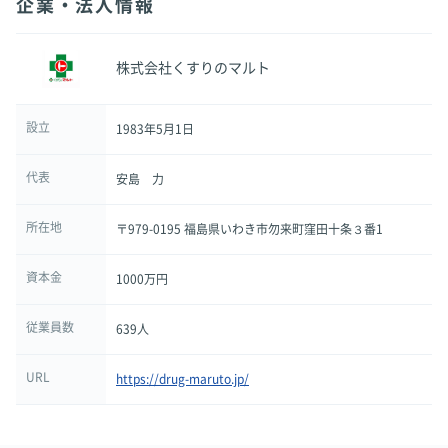
企業・法人情報
株式会社くすりのマルト
設立
1983年5月1日
代表
安島 力
所在地
〒979-0195 福島県いわき市勿来町窪田十条３番1
資本金
1000万円
従業員数
639人
URL
https://drug-maruto.jp/