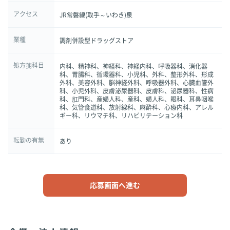
アクセス
JR常磐線(取手～いわき)泉
業種
調剤併設型ドラッグストア
処方箋科目
内科、精神科、神経科、神経内科、呼吸器科、消化器
科、胃腸科、循環器科、小児科、外科、整形外科、形成
外科、美容外科、脳神経外科、呼吸器外科、心臓血管外
科、小児外科、皮膚泌尿器科、皮膚科、泌尿器科、性病
科、肛門科、産婦人科、産科、婦人科、眼科、耳鼻咽喉
科、気管食道科、放射線科、麻酔科、心療内科、アレル
ギー科、リウマチ科、リハビリテーション科
転勤の有無
あり
応募画面へ進む