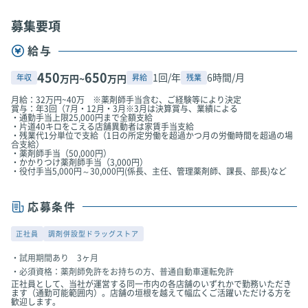
募集要項
給与
450
650
1回/年
6時間/月
年収
昇給
残業
万円~
万円
月給：32万円~40万 ※薬剤師手当含む、ご経験等により決定
賞与：年3回（7月・12月・3月※3月は決算賞与、業績による
・通勤手当上限25,000円まで全額支給
・片道40キロをこえる店舗異動者は家賃手当支給
・残業代1分単位で支給（1日の所定労働を超過かつ月の労働時間を超過の場
合支給）
・薬剤師手当（50,000円）
・かかりつけ薬剤師手当（3,000円）
・役付手当5,000円～30,000円(係長、主任、管理薬剤師、課長、部長)など
応募条件
正社員
調剤併設型ドラッグストア
試用期間あり 3ヶ月
必須資格：薬剤師免許をお持ちの方、普通自動車運転免許
正社員として、当社が運営する同一市内の各店舗のいずれかで勤務いただき
ます（通勤可能範囲内）。店舗の垣根を越えて幅広くご活躍いただける方を
歓迎します。