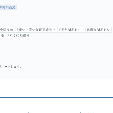
#調剤薬局
費全額支給
#産休・育休取得実績有り
#定年制度あり
#退職金制度あり
優遇
#すぐに勤務可
サポートします。