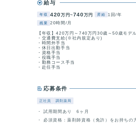
給与
420
740
1回/年
万円~
万円
年収
昇給
20時間/月
残業
【年収】420万円～740万円30歳～50歳モデ
・交通費支給(※社内規定あり)
・時間外手当
・休日出勤手当
・資格手当
・役職手当
・勤務コース手当
・赴任手当
応募条件
正社員
調剤薬局
試用期間あり 6ヶ月
必須資格：薬剤師資格（免許）をお持ち