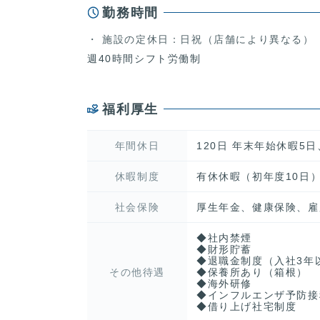
勤務時間
施設の定休日：日祝（店舗により異なる）
週40時間シフト労働制
福利厚生
年間休日
120日 年末年始休暇5
休暇制度
有休休暇（初年度10日
社会保険
厚生年金、健康保険、雇
◆社内禁煙
◆財形貯蓄
◆退職金制度（入社3年
その他待遇
◆保養所あり（箱根）
◆海外研修
◆インフルエンザ予防接
◆借り上げ社宅制度