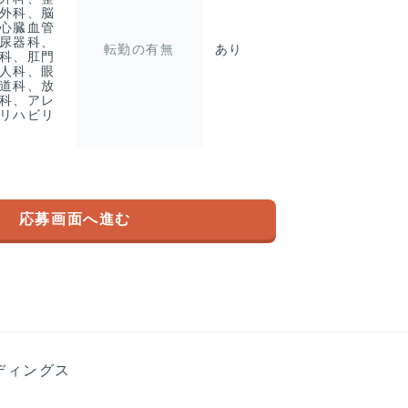
外科、脳
心臓血管
尿器科、
転勤の有無
あり
科、肛門
人科、眼
道科、放
科、アレ
リハビリ
応募画面へ進む
ディングス