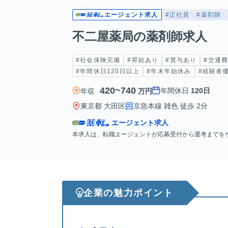
エージェント求人
#正社員
#薬剤師
不二屋薬局の薬剤師求人
#社会保険完備
#昇給あり
#賞与あり
#交通
#年間休日120日以上
#年末年始休み
#経験者
420~740
年間休日
120日
年収
万円
東京都 大田区
京急本線 雑色 徒歩 2分
エージェント求人
本求人は、転職エージェントが応募受付から選考までを
企業の魅力ポイント