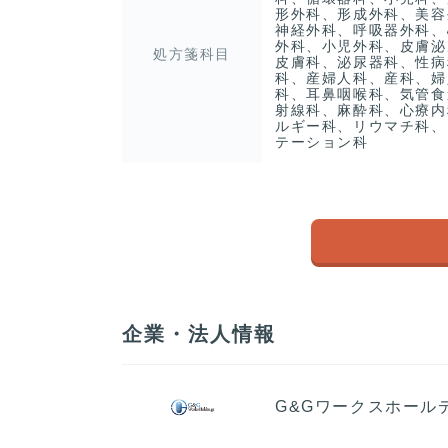
形外科、形成外科、美容
神経外科、呼吸器外科、
外科、小児外科、皮膚泌
処方箋科目
皮膚科、泌尿器科、性病
科、産婦人科、産科、婦
科、耳鼻咽喉科、気管食
射線科、麻酔科、心療内
ルギー科、リウマチ科、
テーション科
企業・法人情報
G&Gワークスホール