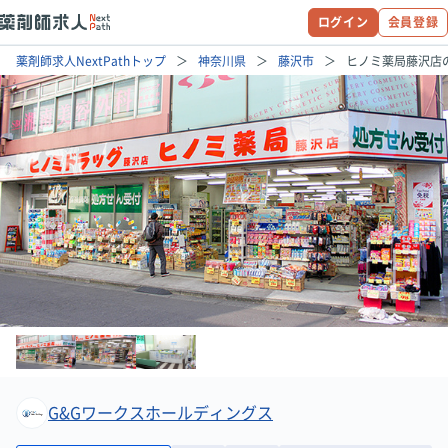
ログイン
会員登録
薬剤師求人NextPathトップ
神奈川県
藤沢市
ヒノミ薬局藤沢店
G&Gワークスホールディングス