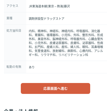
アクセス
JR東海道本線(東京～熱海)藤沢
業種
調剤併設型ドラッグストア
処方箋科目
内科、精神科、神経科、神経内科、呼吸器科、消化器
科、胃腸科、循環器科、小児科、外科、整形外科、形成
外科、美容外科、脳神経外科、呼吸器外科、心臓血管外
科、小児外科、皮膚泌尿器科、皮膚科、泌尿器科、性病
科、肛門科、産婦人科、産科、婦人科、眼科、耳鼻咽喉
科、気管食道科、放射線科、麻酔科、心療内科、アレル
ギー科、リウマチ科、リハビリテーション科
転勤の有無
あり
応募画面へ進む