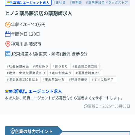
#正社員
#薬剤師
#調剤併設型ドラッグストア
エージェント求人
ヒノミ薬局藤沢店の薬剤師求人
年収 420~740万円
年間休日
120
日
神奈川県 藤沢市
JR東海道本線(東京～熱海) 藤沢 徒歩 5分
#社会保険完備
#昇給あり
#賞与あり
#交通費全額支給
#産休・育休取得実績有り
#定年制度あり
#退職金制度あり
#年間休日120日以上
#年末年始休み
#経験者優遇
#すぐに勤務可
エージェント求人
本求人は、転職エージェントが応募受付から選考までをサポートします。
更新日：2026年06月05日
企業の魅力ポイント