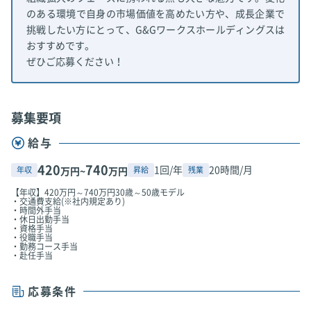
のある環境で自身の市場価値を高めたい方や、成長企業で
挑戦したい方にとって、G&Gワークスホールディングスは
おすすめです。
ぜひご応募ください！
募集要項
給与
420
740
1回/年
20時間/月
年収
昇給
残業
万円~
万円
【年収】420万円～740万円30歳～50歳モデル
・交通費支給(※社内規定あり)
・時間外手当
・休日出勤手当
・資格手当
・役職手当
・勤務コース手当
・赴任手当
応募条件