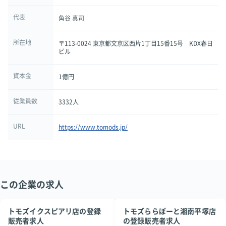
代表
角谷 真司
所在地
〒113-0024 東京都文京区西片1丁目15番15号 KDX春日
ビル
資本金
1億円
従業員数
3332人
URL
https://www.tomods.jp/
この企業の求人
トモズイクスピアリ店の登録
トモズららぽーと湘南平塚店
販売者求人
の登録販売者求人