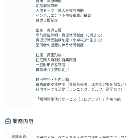
健康・医療関連
定期健康診断
人間ドック・婦人科検診補助
インフルエンザ予防接種費用補助
禁煙支援制度
出産・育児支援
産前産後休暇・育児休暇制度（6歳まで）
育児短時間勤務制度（小学校3年生まで）
配偶者の出産に伴う休暇制度
住居・資産形成
住宅購入時割引特典制度
一般財形貯蓄制度
賃貸仲介手数料割引
自己啓発・社内活動
資格取得支援制度（登録販売者、漢方認定薬剤師など）
社内サークル活動（ランニング、ゴルフ、語学など）
「福利厚生代行サービス（リロクラブ）」利用可能
業務内容
業務内容
欧米型ドラッグストアのトモズで接客・販売スタッフと