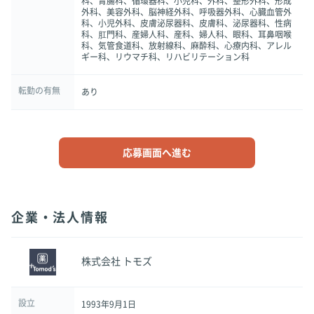
科、胃腸科、循環器科、小児科、外科、整形外科、形成
外科、美容外科、脳神経外科、呼吸器外科、心臓血管外
科、小児外科、皮膚泌尿器科、皮膚科、泌尿器科、性病
科、肛門科、産婦人科、産科、婦人科、眼科、耳鼻咽喉
科、気管食道科、放射線科、麻酔科、心療内科、アレル
ギー科、リウマチ科、リハビリテーション科
転勤の有無
あり
応募画面へ進む
企業・法人情報
株式会社 トモズ
設立
1993年9月1日