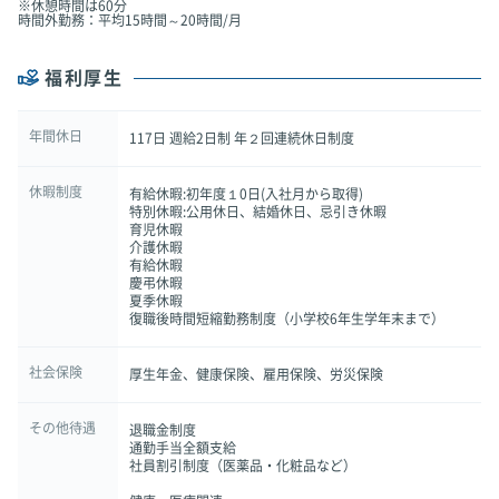
※休憩時間は60分
時間外勤務：平均15時間～20時間/月
福利厚生
年間休日
117日 週給2日制 年２回連続休日制度
休暇制度
有給休暇:初年度１0日(入社月から取得)
特別休暇:公用休日、結婚休日、忌引き休暇
育児休暇
介護休暇
有給休暇
慶弔休暇
夏季休暇
復職後時間短縮勤務制度（小学校6年生学年末まで）
社会保険
厚生年金、健康保険、雇用保険、労災保険
その他待遇
退職金制度
通勤手当全額支給
社員割引制度（医薬品・化粧品など）