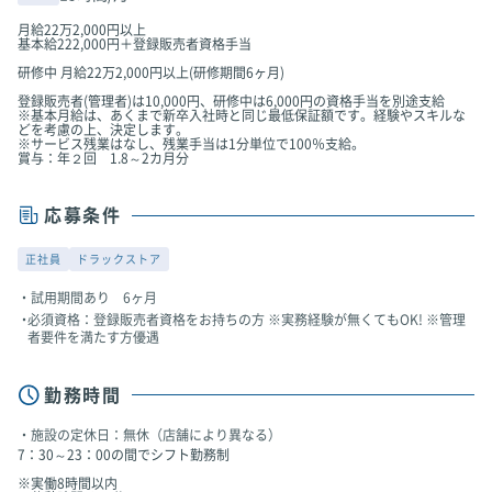
月給22万2,000円以上
基本給222,000円＋登録販売者資格手当
研修中 月給22万2,000円以上(研修期間6ヶ月)
登録販売者(管理者)は10,000円、研修中は6,000円の資格手当を別途支給
※基本月給は、あくまで新卒入社時と同じ最低保証額です。経験やスキルな
どを考慮の上、決定します。
※サービス残業はなし、残業手当は1分単位で100％支給。
賞与：年２回 1.8～2カ月分
応募条件
正社員
ドラックストア
試用期間あり 6ヶ月
必須資格：登録販売者資格をお持ちの方 ※実務経験が無くてもOK! ※管理
者要件を満たす方優遇
勤務時間
施設の定休日：無休（店舗により異なる）
7：30～23：00の間でシフト勤務制
※実働8時間以内