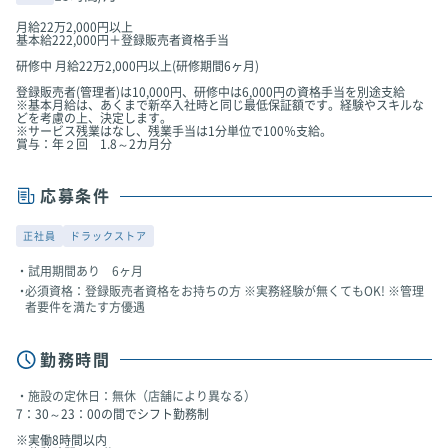
月給22万2,000円以上
基本給222,000円＋登録販売者資格手当
研修中 月給22万2,000円以上(研修期間6ヶ月)
登録販売者(管理者)は10,000円、研修中は6,000円の資格手当を別途支給
※基本月給は、あくまで新卒入社時と同じ最低保証額です。経験やスキルな
どを考慮の上、決定します。
※サービス残業はなし、残業手当は1分単位で100％支給。
賞与：年２回 1.8～2カ月分
応募条件
正社員
ドラックストア
試用期間あり 6ヶ月
必須資格：登録販売者資格をお持ちの方 ※実務経験が無くてもOK! ※管理
者要件を満たす方優遇
勤務時間
施設の定休日：無休（店舗により異なる）
7：30～23：00の間でシフト勤務制
※実働8時間以内