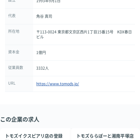
設立
1993年9月1日
代表
角谷 真司
所在地
〒113-0024 東京都文京区西片1丁目15番15号 KDX春日
ビル
資本金
1億円
従業員数
3332人
URL
https://www.tomods.jp/
この企業の求人
トモズイクスピアリ店の登録
トモズららぽーと湘南平塚店