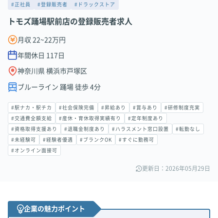
#正社員
#登録販売者
#ドラックストア
トモズ踊場駅前店の登録販売者求人
月収 22~22万円
年間休日
117
日
神奈川県 横浜市戸塚区
ブルーライン 踊場 徒歩 4分
#駅ナカ・駅チカ
#社会保険完備
#昇給あり
#賞与あり
#研修制度充実
#交通費全額支給
#産休・育休取得実績有り
#定年制度あり
#資格取得支援あり
#退職金制度あり
#ハラスメント窓口設置
#転勤なし
#未経験可
#経験者優遇
#ブランクOK
#すぐに勤務可
#オンライン面接可
更新日：2026年05月29日
企業の魅力ポイント