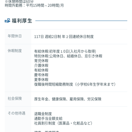
※休憩時間は60分
時間外勤務：平均15時間～20時間/月
福利厚生
年間休日
117日 週給2日制 年２回連続休日制度
休暇制度
有給休暇:初年度１0日(入社月から取得)
特別休暇:公用休日、結婚休日、忌引き休暇
育児休暇
介護休暇
有給休暇
慶弔休暇
夏季休暇
復職後時間短縮勤務制度（小学校6年生学年末まで）
社会保険
厚生年金、健康保険、雇用保険、労災保険
その他待遇
退職金制度
通勤手当全額支給
社員割引制度（医薬品・化粧品など）