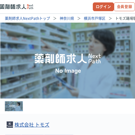
ログイン
会員登録
薬剤師求人NextPathトップ
神奈川県
横浜市戸塚区
トモズ踊場
株式会社 トモズ