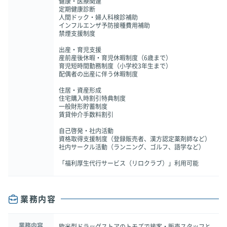
健康・医療関連
定期健康診断
人間ドック・婦人科検診補助
インフルエンザ予防接種費用補助
禁煙支援制度
出産・育児支援
産前産後休暇・育児休暇制度（6歳まで）
育児短時間勤務制度（小学校3年生まで）
配偶者の出産に伴う休暇制度
住居・資産形成
住宅購入時割引特典制度
一般財形貯蓄制度
賃貸仲介手数料割引
自己啓発・社内活動
資格取得支援制度（登録販売者、漢方認定薬剤師など）
社内サークル活動（ランニング、ゴルフ、語学など）
「福利厚生代行サービス（リロクラブ）」利用可能
業務内容
業務内容
欧米型ドラッグストアのトモズで接客・販売スタッフと