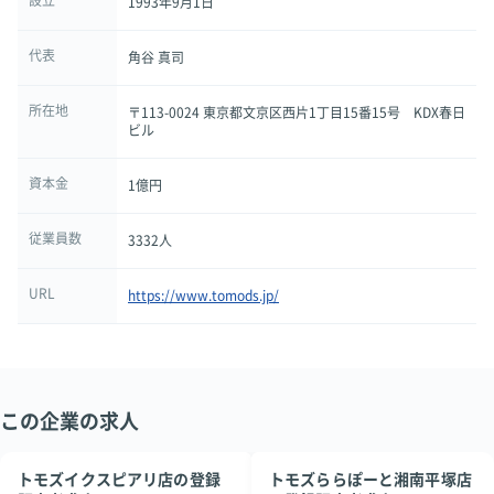
設立
1993年9月1日
代表
角谷 真司
所在地
〒113-0024 東京都文京区西片1丁目15番15号 KDX春日
ビル
資本金
1億円
従業員数
3332人
URL
https://www.tomods.jp/
この企業の求人
トモズイクスピアリ店の登録
トモズららぽーと湘南平塚店