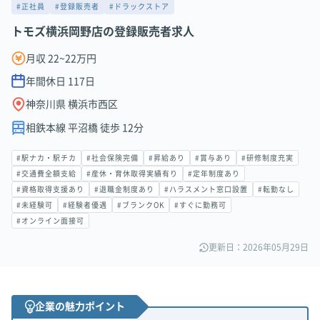
#正社員
#登録販売者
#ドラックストア
トモズ横浜岡野店の登録販売者求人
月収 22~22万円
年間休日
117
日
神奈川県 横浜市西区
相鉄本線 平沼橋 徒歩 12分
#駅ナカ・駅チカ
#社会保険完備
#昇給あり
#賞与あり
#研修制度充実
#交通費全額支給
#産休・育休取得実績有り
#定年制度あり
#資格取得支援あり
#退職金制度あり
#ハラスメント窓口設置
#転勤なし
#未経験可
#経験者優遇
#ブランクOK
#すぐに勤務可
#オンライン面接可
更新日：2026年05月29日
企業の魅力ポイント