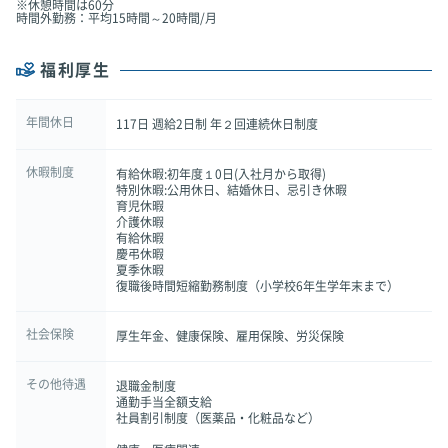
※休憩時間は60分
時間外勤務：平均15時間～20時間/月
福利厚生
年間休日
117日 週給2日制 年２回連続休日制度
休暇制度
有給休暇:初年度１0日(入社月から取得)
特別休暇:公用休日、結婚休日、忌引き休暇
育児休暇
介護休暇
有給休暇
慶弔休暇
夏季休暇
復職後時間短縮勤務制度（小学校6年生学年末まで）
社会保険
厚生年金、健康保険、雇用保険、労災保険
その他待遇
退職金制度
通勤手当全額支給
社員割引制度（医薬品・化粧品など）