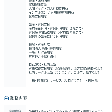
健康・医療関連
定期健康診断
人間ドック・婦人科検診補助
インフルエンザ予防接種費用補助
禁煙支援制度
出産・育児支援
産前産後休暇・育児休暇制度（6歳まで）
育児短時間勤務制度（小学校3年生まで）
配偶者の出産に伴う休暇制度
住居・資産形成
住宅購入時割引特典制度
一般財形貯蓄制度
賃貸仲介手数料割引
自己啓発・社内活動
資格取得支援制度（登録販売者、漢方認定薬剤師など）
社内サークル活動（ランニング、ゴルフ、語学など）
「福利厚生代行サービス（リロクラブ）」利用可能
業務内容
業務内容
欧米型ドラッグストアのトモズで接客・販売スタッフと