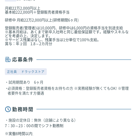
月給22万2,000円以上
基本給222,000円＋登録販売者資格手当
研修中 月給22万2,000円以上(研修期間6ヶ月)
登録販売者(管理者)は10,000円、研修中は6,000円の資格手当を別途支給
※基本月給は、あくまで新卒入社時と同じ最低保証額です。経験やスキルな
どを考慮の上、決定します。
※サービス残業はなし、残業手当は1分単位で100％支給。
賞与：年２回 1.8～2カ月分
応募条件
正社員
ドラックストア
試用期間あり 6ヶ月
必須資格：登録販売者資格をお持ちの方 ※実務経験が無くてもOK! ※管理
者要件を満たす方優遇
勤務時間
施設の定休日：無休（店舗により異なる）
7：30～23：00の間でシフト勤務制
※実働8時間以内