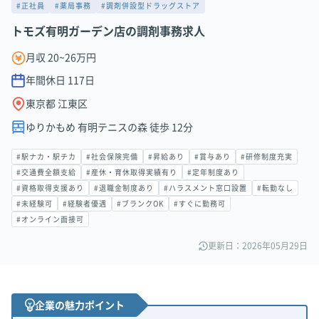
#正社員
#薬局事務
#調剤併設型ドラッグストア
トモズ有明ガーデン店の調剤事務求人
月収 20~26万円
年間休日
117
日
東京都 江東区
ゆりかもめ 有明テニスの森 徒歩 12分
#駅ナカ・駅チカ
#社会保険完備
#昇給あり
#賞与あり
#研修制度充実
#交通費全額支給
#産休・育休取得実績有り
#定年制度あり
#資格取得支援あり
#退職金制度あり
#ハラスメント窓口設置
#転勤なし
#未経験可
#経験者優遇
#ブランクOK
#すぐに勤務可
#オンライン面接可
更新日：2026年05月29日
企業の魅力ポイント