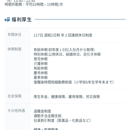
（4）13:30～22:30
時間外勤務：平均10時間～15時間/月
福利厚生
年間休日
117日 週給2日制 年２回連続休日制度
休暇制度
有給休暇:初年度１0日(入社月から取得)
特別休暇:公用休日、結婚休日、忌引き休暇
育児休暇
介護休暇
有給休暇
慶弔休暇
夏季休暇
復職後時間短縮勤務制度（小学校6年生学年末まで）
社会保険
厚生年金、健康保険、雇用保険、労災保険
その他待遇
退職金制度
通勤手当全額支給
社員割引制度（医薬品・化粧品など）
健康・医療関連