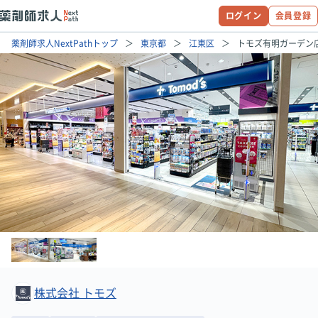
ログイン
会員登録
薬剤師求人NextPathトップ
東京都
江東区
トモズ有明ガーデン
株式会社 トモズ