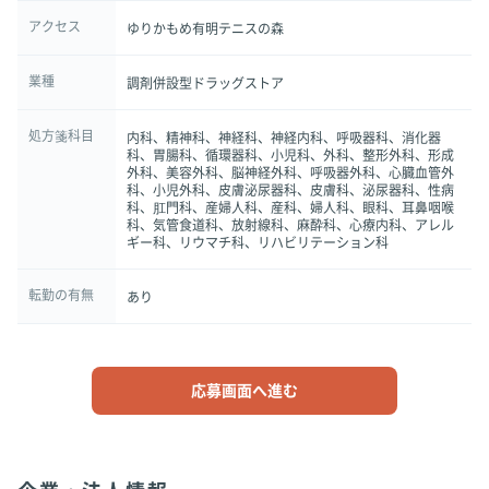
アクセス
ゆりかもめ有明テニスの森
業種
調剤併設型ドラッグストア
処方箋科目
内科、精神科、神経科、神経内科、呼吸器科、消化器
科、胃腸科、循環器科、小児科、外科、整形外科、形成
外科、美容外科、脳神経外科、呼吸器外科、心臓血管外
科、小児外科、皮膚泌尿器科、皮膚科、泌尿器科、性病
科、肛門科、産婦人科、産科、婦人科、眼科、耳鼻咽喉
科、気管食道科、放射線科、麻酔科、心療内科、アレル
ギー科、リウマチ科、リハビリテーション科
転勤の有無
あり
応募画面へ進む