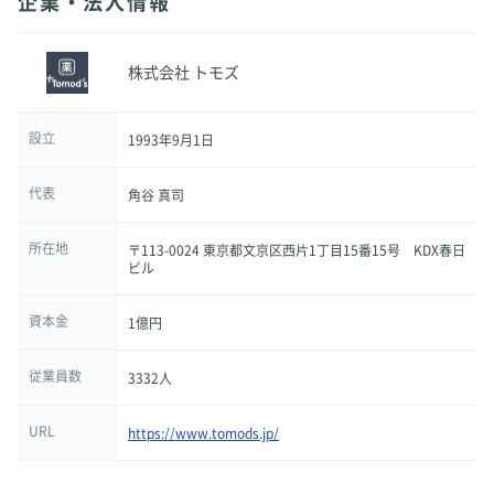
企業・法人情報
株式会社 トモズ
設立
1993年9月1日
代表
角谷 真司
所在地
〒113-0024 東京都文京区西片1丁目15番15号 KDX春日
ビル
資本金
1億円
従業員数
3332人
URL
https://www.tomods.jp/