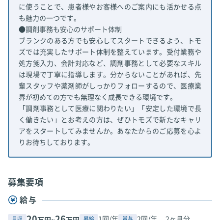
に使うことで、患者様やお客様へのご案内にも活かせる点
も魅力の一つです。
●調剤事務も安心のサポート体制
ブランクのある方でも安心してスタートできるよう、トモ
ズでは充実したサポート体制を整えています。受付業務や
処方箋入力、会計対応など、調剤事務として必要なスキル
は現場で丁寧に指導します。分からないことがあれば、先
輩スタッフや薬剤師がしっかりフォローするので、医療業
界が初めての方でも無理なく成長できる環境です。
「調剤事務として医療に関わりたい」「安定した環境で長
く働きたい」とお考えの方は、ぜひトモズで新たなキャリ
アをスタートしてみませんか。あなたからのご応募を心よ
りお待ちしております。
募集要項
給与
20
26
1回/年
2回/年、 2ヶ月分
月収
昇給
賞与
万円~
万円