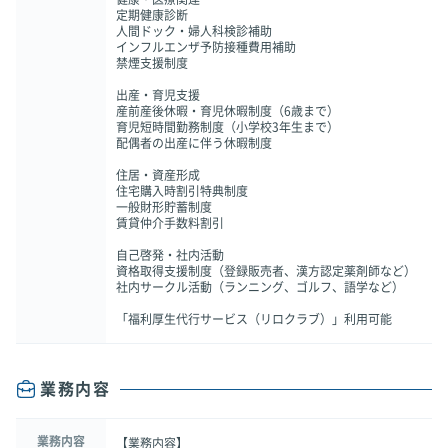
定期健康診断
人間ドック・婦人科検診補助
インフルエンザ予防接種費用補助
禁煙支援制度
出産・育児支援
産前産後休暇・育児休暇制度（6歳まで）
育児短時間勤務制度（小学校3年生まで）
配偶者の出産に伴う休暇制度
住居・資産形成
住宅購入時割引特典制度
一般財形貯蓄制度
賃貸仲介手数料割引
自己啓発・社内活動
資格取得支援制度（登録販売者、漢方認定薬剤師など）
社内サークル活動（ランニング、ゴルフ、語学など）
「福利厚生代行サービス（リロクラブ）」利用可能
業務内容
業務内容
【業務内容】