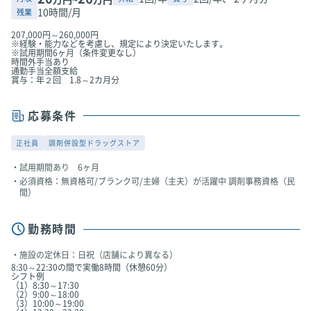
10時間/月
残業
207,000円～260,000円
※経験・能力などを考慮し、規定により決定いたします。
※試用期間6ヶ月（条件変更なし）
時間外手当あり
通勤手当全額支給
賞与：年２回 1.8～2カ月分
応募条件
正社員
調剤併設型ドラッグストア
試用期間あり 6ヶ月
必須資格：無資格可/ブランク可/主婦（主夫）が活躍中 調剤事務資格（民
間）
勤務時間
施設の定休日：日祝（店舗により異なる）
8:30～22:30の間で実働8時間（休憩60分）
シフト例
（1）8:30～17:30
（2）9:00～18:00
（3）10:00～19:00