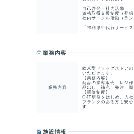
自己啓発・社内活動
資格取得支援制度（登録
社内サークル活動（ラン
「福利厚生代行サービス
業務内容
欧米型ドラッグストアの
いただきます。
【業務内容】
商品の接客販売、レジ作
業務内容
品出し、補充、発注、期
【研修制度】
OJT研修をはじめ、入
ブランクのある方も安心
す。
施設情報