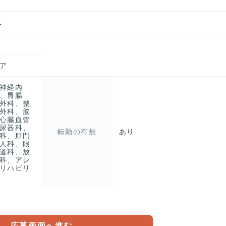
1
ア
神経内
、胃腸
外科、整
外科、脳
心臓血管
尿器科、
転勤の有無
あり
科、肛門
人科、眼
道科、放
科、アレ
リハビリ
応募画面へ進む