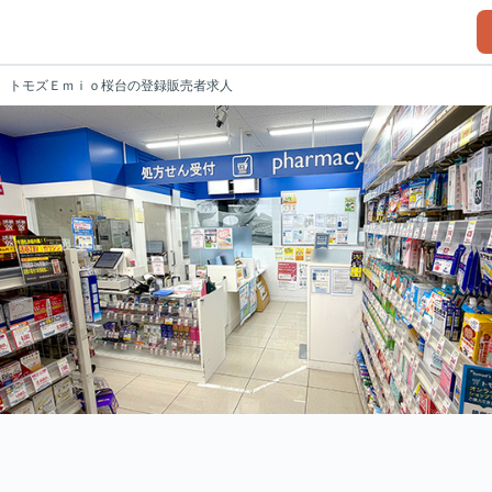
トモズＥｍｉｏ桜台の登録販売者求人