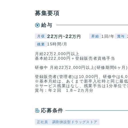
募集要項
給与
22
22
1回/年
万円~
万円
月収
昇給
賞与
15時間/月
残業
月給22万2,000円以上
基本給222,000円＋登録販売者資格手当
研修中 月給22万2,000円以上(研修期間6ヶ月)
登録販売者(管理者)は10,000円、研修中は6
※基本月給は、あくまで新卒入社時と同じ最
※サービス残業はなし、残業手当は1分単位で1
賞与：年２回 1.8～2カ月分
応募条件
正社員
調剤併設型ドラッグストア