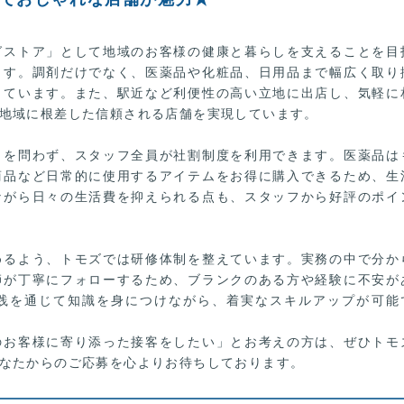
グストア」として地域のお客様の健康と暮らしを支えることを目
ます。調剤だけでなく、医薬品や化粧品、日用品まで幅広く取り
しています。また、駅近など利便性の高い立地に出店し、気軽に
地域に根差した信頼される店舗を実現しています。
トを問わず、スタッフ全員が社割制度を利用できます。医薬品は
商品など日常的に使用するアイテムをお得に購入できるため、生
ながら日々の生活費を抑えられる点も、スタッフから好評のポイ
めるよう、トモズでは研修体制を整えています。実務の中で分か
師が丁寧にフォローするため、ブランクのある方や経験に不安が
践を通じて知識を身につけながら、着実なスキルアップが可能
のお客様に寄り添った接客をしたい」とお考えの方は、ぜひトモ
なたからのご応募を心よりお待ちしております。