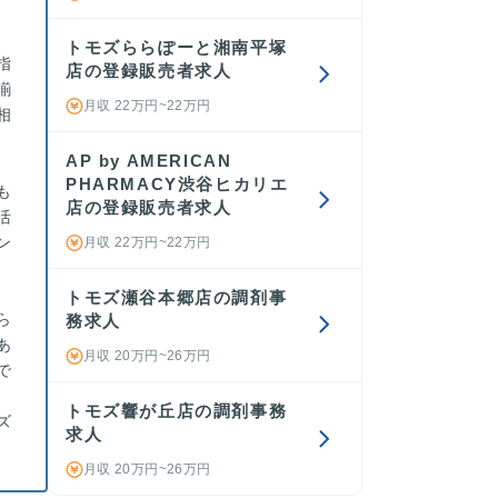
トモズららぽーと湘南平塚
指
店の登録販売者求人
揃
月収 22万円~22万円
相
AP by AMERICAN
PHARMACY渋谷ヒカリエ
も
店の登録販売者求人
活
ン
月収 22万円~22万円
トモズ瀬谷本郷店の調剤事
ら
務求人
あ
月収 20万円~26万円
で
トモズ響が丘店の調剤事務
ズ
求人
月収 20万円~26万円