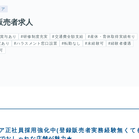
トア
販売者求人
#賞与あり
#研修制度充実
#交通費全額支給
#産休・育休取得実績有り
度あり
#ハラスメント窓口設置
#転勤なし
#未経験可
#経験者優遇
可
ア正社員採用強化中(登録販売者実務経験無くて
いでおしゃれな店舗が魅力★