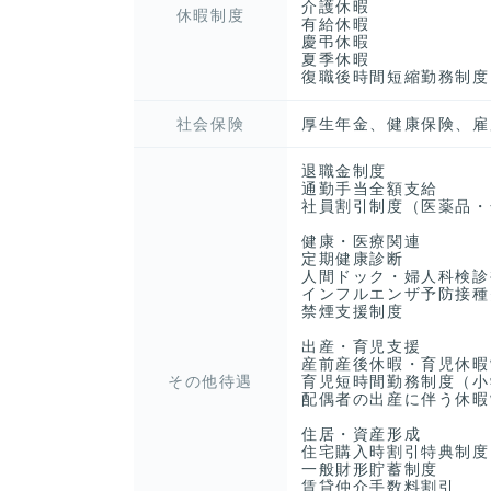
介護休暇
休暇制度
有給休暇
慶弔休暇
夏季休暇
復職後時間短縮勤務制度
社会保険
厚生年金、健康保険、雇
退職金制度
通勤手当全額支給
社員割引制度（医薬品・
健康・医療関連
定期健康診断
人間ドック・婦人科検診
インフルエンザ予防接種
禁煙支援制度
出産・育児支援
産前産後休暇・育児休暇
その他待遇
育児短時間勤務制度（小
配偶者の出産に伴う休暇
住居・資産形成
住宅購入時割引特典制度
一般財形貯蓄制度
賃貸仲介手数料割引