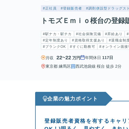
#正社員
#登録販売者
#調剤併設型ドラッグス
トモズＥｍｉｏ桜台の登録
#駅ナカ・駅チカ
#社会保険完備
#昇給あり
#定年制度あり
#資格取得支援あり
#退職金制
#ブランクOK
#すぐに勤務可
#オンライン面接
22~22
年間休日
117日
月収
万円
東京都 練馬区
西武池袋線 桜台 徒歩 2分
企業の魅力ポイント
登録販売者資格を有するキャリ
OK！)明るく、見やすく、きれ