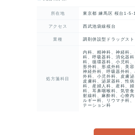
所在地
東京都 練馬区 桜台1-5-
アクセス
西武池袋線桜台
業種
調剤併設型ドラッグスト
内科、精神科、神経科、
科、呼吸器科、消化器科
科、循環器科、小児科、
形外科、形成外科、美容
神経外科、呼吸器外科、
外科、小児外科、皮膚泌
処方箋科目
皮膚科、泌尿器科、性病
科、産婦人科、産科、婦
科、耳鼻咽喉科、気管食
射線科、麻酔科、心療内
ルギー科、リウマチ科、
テーション科