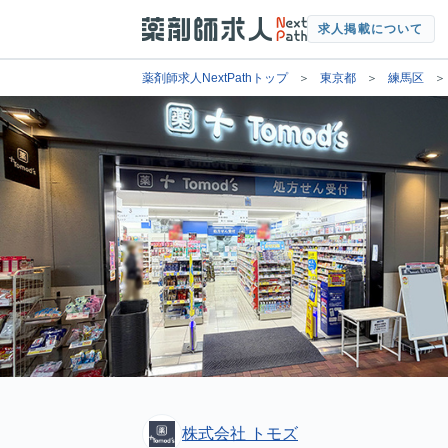
求人掲載について
薬剤師求人NextPathトップ
東京都
練馬区
株式会社 トモズ