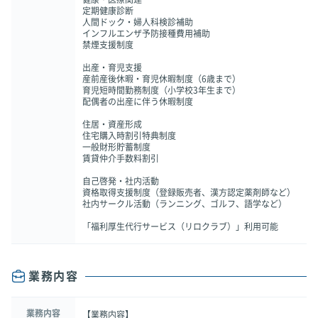
定期健康診断
人間ドック・婦人科検診補助
インフルエンザ予防接種費用補助
禁煙支援制度
出産・育児支援
産前産後休暇・育児休暇制度（6歳まで）
育児短時間勤務制度（小学校3年生まで）
配偶者の出産に伴う休暇制度
住居・資産形成
住宅購入時割引特典制度
一般財形貯蓄制度
賃貸仲介手数料割引
自己啓発・社内活動
資格取得支援制度（登録販売者、漢方認定薬剤師など）
社内サークル活動（ランニング、ゴルフ、語学など）
「福利厚生代行サービス（リロクラブ）」利用可能
業務内容
業務内容
【業務内容】