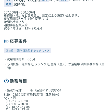
10時間/月
残業
207,000円～260,000円
※経験・能力などを考慮し、規定により決定いたします。
※試用期間6ヶ月（条件変更なし）
時間外手当あり
通勤手当全額支給
賞与：年２回 1.8～2カ月分
応募条件
正社員
調剤併設型ドラッグストア
試用期間あり 6ヶ月
必須資格：無資格可/ブランク可/主婦（主夫）が活躍中 調剤事務資格（民
間）
勤務時間
施設の定休日：日祝（店舗により異なる）
8:30～22:30の間で実働8時間（休憩60分）
シフト例
（1）8:30～17:30
（2）9:00～18:00
（3）10:00～19:00