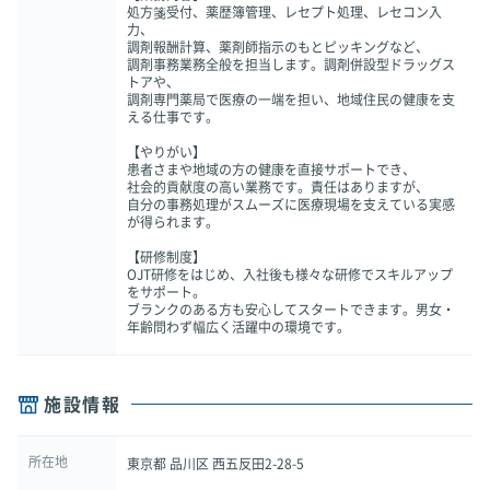
処方箋受付、薬歴簿管理、レセプト処理、レセコン入
力、
調剤報酬計算、薬剤師指示のもとピッキングなど、
調剤事務業務全般を担当します。調剤併設型ドラッグス
トアや、
調剤専門薬局で医療の一端を担い、地域住民の健康を支
える仕事です。
【やりがい】
患者さまや地域の方の健康を直接サポートでき、
社会的貢献度の高い業務です。責任はありますが、
自分の事務処理がスムーズに医療現場を支えている実感
が得られます。
【研修制度】
OJT研修をはじめ、入社後も様々な研修でスキルアップ
をサポート。
ブランクのある方も安心してスタートできます。男女・
年齢問わず幅広く活躍中の環境です。
施設情報
所在地
東京都 品川区 西五反田2-28-5