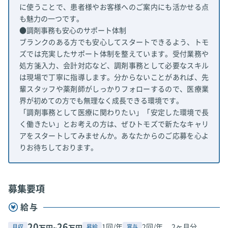
に使うことで、患者様やお客様へのご案内にも活かせる点
も魅力の一つです。
●調剤事務も安心のサポート体制
ブランクのある方でも安心してスタートできるよう、トモ
ズでは充実したサポート体制を整えています。受付業務や
処方箋入力、会計対応など、調剤事務として必要なスキル
は現場で丁寧に指導します。分からないことがあれば、先
輩スタッフや薬剤師がしっかりフォローするので、医療業
界が初めての方でも無理なく成長できる環境です。
「調剤事務として医療に関わりたい」「安定した環境で長
く働きたい」とお考えの方は、ぜひトモズで新たなキャリ
アをスタートしてみませんか。あなたからのご応募を心よ
りお待ちしております。
募集要項
給与
20
26
1回/年
2回/年、 2ヶ月分
月収
昇給
賞与
万円~
万円