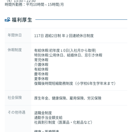
（4）13:30～22:30
時間外勤務：平均10時間～15時間/月
福利厚生
年間休日
117日 週給2日制 年２回連続休日制度
休暇制度
有給休暇:初年度１0日(入社月から取得)
特別休暇:公用休日、結婚休日、忌引き休暇
育児休暇
介護休暇
有給休暇
慶弔休暇
夏季休暇
復職後時間短縮勤務制度（小学校6年生学年末まで）
社会保険
厚生年金、健康保険、雇用保険、労災保険
その他待遇
退職金制度
通勤手当全額支給
社員割引制度（医薬品・化粧品など）
健康・医療関連