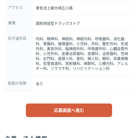
アクセス
東急池上線大崎広小路
業種
調剤併設型ドラッグストア
処方箋科目
内科、精神科、神経科、神経内科、呼吸器科、消化器
科、胃腸科、循環器科、小児科、外科、整形外科、形成
外科、美容外科、脳神経外科、呼吸器外科、心臓血管外
科、小児外科、皮膚泌尿器科、皮膚科、泌尿器科、性病
科、肛門科、産婦人科、産科、婦人科、眼科、耳鼻咽喉
科、気管食道科、放射線科、麻酔科、心療内科、アレル
ギー科、リウマチ科、リハビリテーション科
転勤の有無
あり
応募画面へ進む