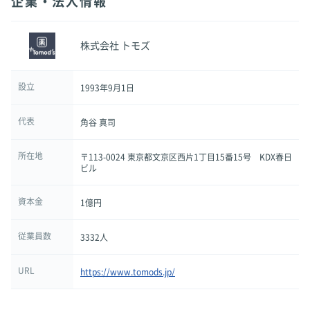
企業・法人情報
株式会社 トモズ
設立
1993年9月1日
代表
角谷 真司
所在地
〒113-0024 東京都文京区西片1丁目15番15号 KDX春日
ビル
資本金
1億円
従業員数
3332人
URL
https://www.tomods.jp/