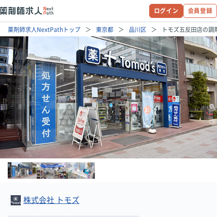
ログイン
会員登録
薬剤師求人NextPathトップ
東京都
品川区
トモズ五反田店の調
株式会社 トモズ