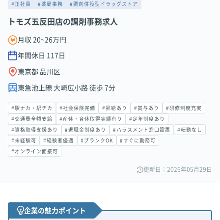
#正社員
#薬局事務
#調剤併設型ドラッグストア
トモズ五反田店の調剤事務求人
月収 20~26万円
年間休日
117
日
東京都 品川区
東急池上線 大崎広小路 徒歩 7分
#駅ナカ・駅チカ
#社会保険完備
#昇給あり
#賞与あり
#研修制度充実
#交通費全額支給
#産休・育休取得実績有り
#定年制度あり
#資格取得支援あり
#退職金制度あり
#ハラスメント窓口設置
#転勤なし
#未経験可
#経験者優遇
#ブランクOK
#すぐに勤務可
#オンライン面接可
更新日：2026年05月29日
企業の魅力ポイント