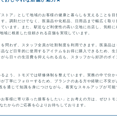
グストア」として地域のお客様の健康と暮らしを支えることを目
ます。調剤だけでなく、医薬品や化粧品、日用品まで幅広く取り
しています。また、駅近など利便性の高い立地に出店し、気軽に
地域に根差した信頼される店舗を実現しています。
トを問わず、スタッフ全員が社割制度を利用できます。医薬品は
商品など日常的に使用するアイテムをお得に購入できるため、生
ながら日々の生活費を抑えられる点も、スタッフから好評のポイ
めるよう、トモズでは研修体制を整えています。実務の中で分か
師が丁寧にフォローするため、ブランクのある方や経験に不安が
践を通じて知識を身につけながら、着実なスキルアップが可能
のお客様に寄り添った接客をしたい」とお考えの方は、ぜひトモ
なたからのご応募を心よりお待ちしております。