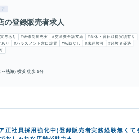
トア
店の登録販売者求人
#賞与あり
#研修制度充実
#交通費全額支給
#産休・育休取得実績有り
度あり
#ハラスメント窓口設置
#転勤なし
#未経験可
#経験者優遇
可
～熱海) 横浜 徒歩 9分
ア正社員採用強化中(登録販売者実務経験無くて
いでおしゃれな店舗が魅力★