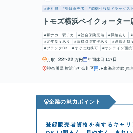
#正社員
#登録販売者
#調剤併設型ドラッグス
トモズ横浜ベイクォーター
#駅ナカ・駅チカ
#社会保険完備
#昇給あり
#定年制度あり
#資格取得支援あり
#退職金制
#ブランクOK
#すぐに勤務可
#オンライン面接
22~22
年間休日
117日
月収
万円
神奈川県 横浜市神奈川区
JR東海道本線(東京
企業の魅力ポイント
登録販売者資格を有するキャリ
OK！)明るく、見やすく、きれ