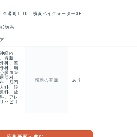
 金港町1-10 横浜ベイクォーター3F
海)横浜
ア
神経内
、胃腸
外科、整
外科、脳
心臓血管
尿器科、
転勤の有無
あり
科、肛門
人科、眼
道科、放
科、アレ
リハビリ
応募画面へ進む