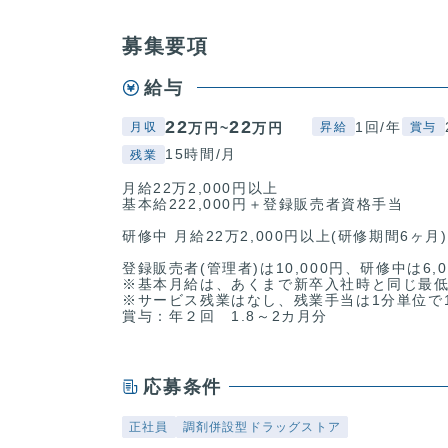
募集要項
給与
22
22
1回/年
万円~
万円
月収
昇給
賞与
15時間/月
残業
月給22万2,000円以上
基本給222,000円＋登録販売者資格手当
研修中 月給22万2,000円以上(研修期間6ヶ月)
登録販売者(管理者)は10,000円、研修中は6
※基本月給は、あくまで新卒入社時と同じ最
※サービス残業はなし、残業手当は1分単位で1
賞与：年２回 1.8～2カ月分
応募条件
正社員
調剤併設型ドラッグストア