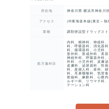
所在地
神奈川県 横浜市神奈川区
アクセス
JR東海道本線(東京～熱
業種
調剤併設型ドラッグスト
内科、精神科、神経科、
科、呼吸器科、消化器科
科、循環器科、小児科、
形外科、形成外科、美容
神経外科、呼吸器外科、
外科、小児外科、皮膚泌
処方箋科目
皮膚科、泌尿器科、性病
科、産婦人科、産科、婦
科、耳鼻咽喉科、気管食
射線科、麻酔科、心療内
ルギー科、リウマチ科、
テーション科