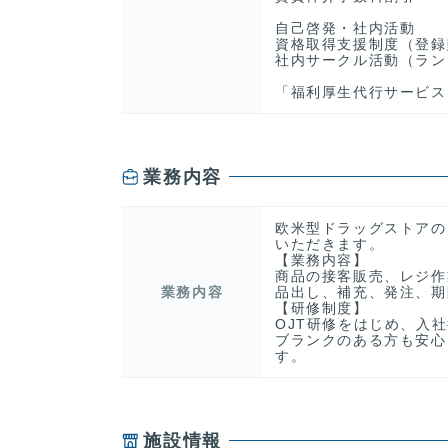
自己啓発・社内活動
資格取得支援制度（登録
社内サークル活動（ラン
「福利厚生代行サービス
業務内容
欧米型ドラッグストアの
いただきます。
【業務内容】
商品の接客販売、レジ作
業務内容
品出し、補充、発注、期
【研修制度】
OJT研修をはじめ、入
ブランクのある方も安心
す。
施設情報