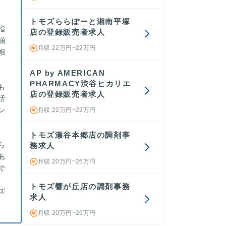
トモズららぽーと湘南平塚
指
店の登録販売者求人
揃
月収 22万円~22万円
相
AP by AMERICAN
PHARMACY渋谷ヒカリエ
も
店の登録販売者求人
活
ン
月収 22万円~22万円
トモズ瀬谷本郷店の調剤事
ら
務求人
あ
月収 20万円~26万円
で
トモズ響が丘店の調剤事務
ズ
求人
月収 20万円~26万円