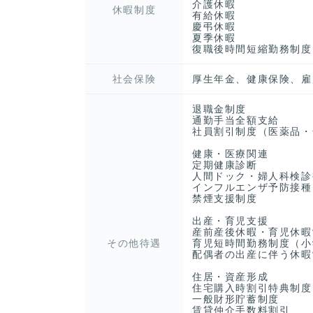
介護休暇
休暇制度
有給休暇
慶弔休暇
夏季休暇
復職後時間短縮勤務制度
社会保険
厚生年金、健康保険、雇
退職金制度
通勤手当全額支給
社員割引制度（医薬品・
健康・医療関連
定期健康診断
人間ドック・婦人科検診
インフルエンザ予防接種
禁煙支援制度
出産・育児支援
産前産後休暇・育児休暇
その他待遇
育児短時間勤務制度（小
配偶者の出産に伴う休暇
住居・資産形成
住宅購入時割引特典制度
一般財形貯蓄制度
賃貸仲介手数料割引